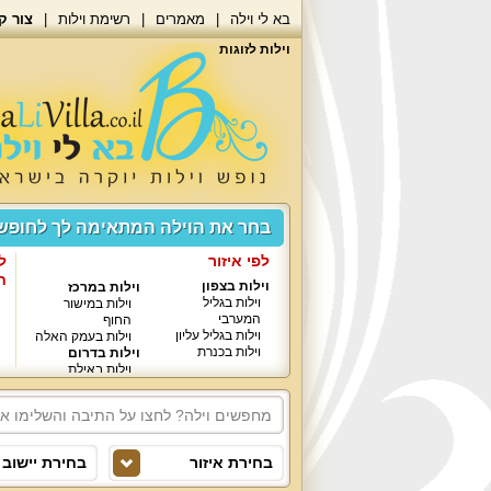
בא לי וילה
מאמרים
רשימת וילות
צור ק
וילות לזוגות
בחר את הוילה המתאימה לך לחופ
לפי איזור
ל
ח
וילות בצפון
וילות במרכז
וילות בגליל
וילות במישור
המערבי
החוף
וילות בגליל עליון
וילות בעמק האלה
וילות בכנרת
וילות בדרום
וילות באילת
בחירת איזור
בחירת יישוב