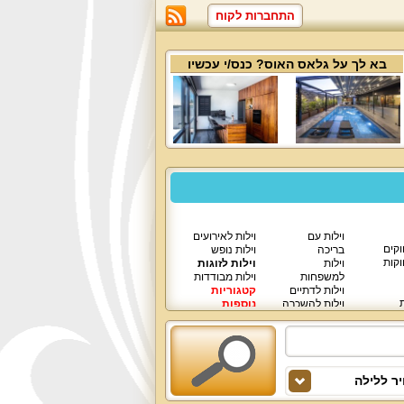
התחברות לקוח
בא לך על
גלאס האוס
? כנס/י עכשיו
וילות עם
וילות לאירועים
וקים
בריכה
וילות נופש
וקות
וילות
וילות לזוגות
למשפחות
וילות מבודדות
וילות לדתיים
קטגוריות
ת
וילות להשכרה
נוספות
וילות יוקרתיות
ר ללילה