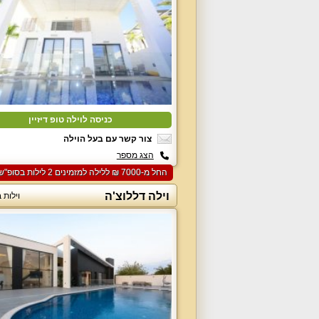
כניסה לוילה טופ דיזיין
צור קשר עם בעל הוילה
הצג מספר
החל מ-‏7000 ₪ ללילה למזמינים 2 לילות בסופ"ש הקרוב
וילה דללוצ'ה
וילות