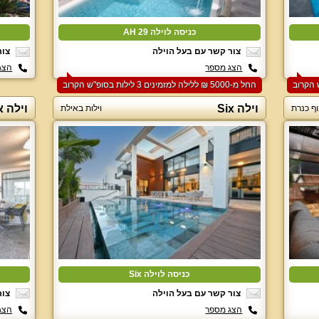
כניסה לוילה 29 AH
צור קשר עם בעל הוילה
צור
הצג מספר
הצג
החל מ-‏5000 ₪ ללילה למזמינים 3 לילות בסופ"ש הקרוב
וילה Six
וילה א
וף כנרת
וילות באילת
כניסה לוילה Six
צור קשר עם בעל הוילה
צור
הצג מספר
הצג