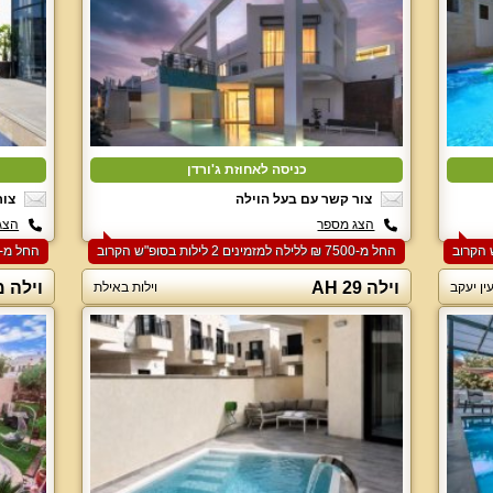
כניסה לאחוזת ג'ורדן
צור קשר עם בעל הוילה
צור
הצג מספר
הצג
החל מ-‏7500 ₪ ללילה למזמינים 2 לילות בסופ"ש הקרוב
החל מ-‏6000 ₪ ללילה למזמינים 2 לילות בסופ"ש הקרוב
וילה 29 AH
וילה מ
עין יעקב
וילות באילת