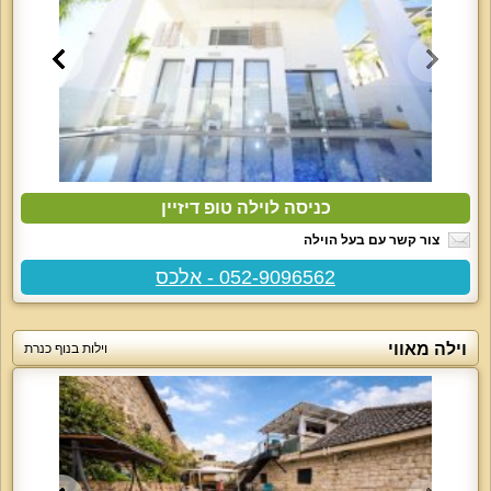
כניסה לוילה טופ דיזיין
צור קשר עם בעל הוילה
052-9096562 - אלכס
וילה מאווי
וילות בנוף כנרת