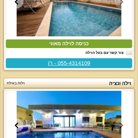
כניסה לוילה מאווי
צור קשר עם בעל הוילה
055-4314109 - רן
וילה ונציה
וילות באילת