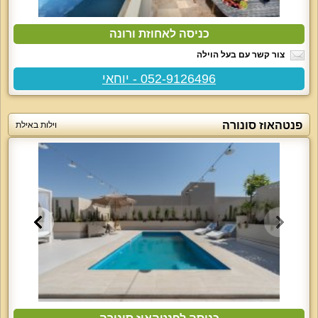
כניסה לאחוזת ורונה
צור קשר עם בעל הוילה
052-9126496 - יוחאי
פנטהאוז סונורה
וילות באילת