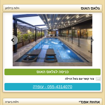
גלאס האוס
וילות בדלתון
כניסה לגלאס האוס
צור קשר עם בעל הוילה
055-4314070 - עופרה
אחוזת אפנדי
וילות ביערה