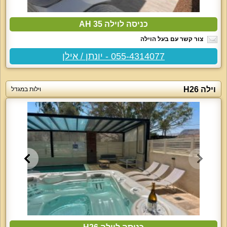
כניסה לוילה AH 35
צור קשר עם בעל הוילה
055-4314077 - יונתן / אילן
וילה H26
וילות במגדל