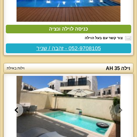
כניסה לוילה ונציה
צור קשר עם בעל הוילה
052-9708105 - זהבה / שניר
וילה AH 35
וילות באילת