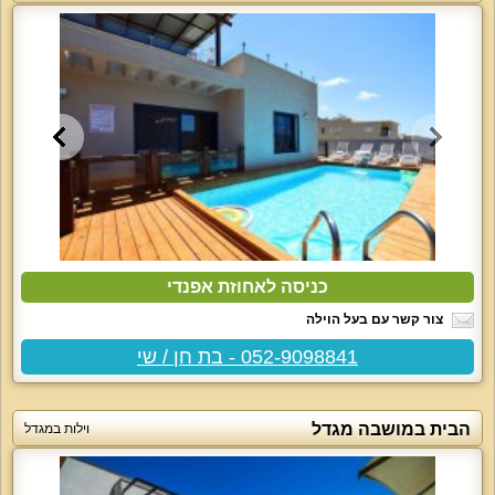
כניסה לאחוזת אפנדי
צור קשר עם בעל הוילה
052-9098841 - בת חן / שי
הבית במושבה מגדל
וילות במגדל