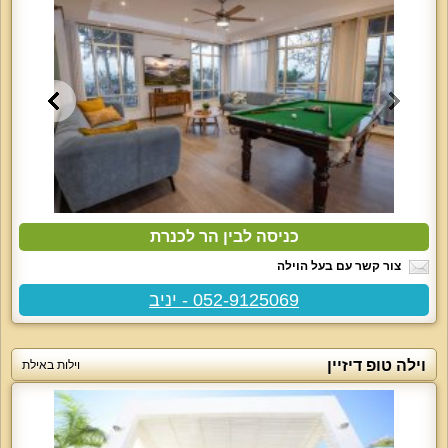
כניסה לבין הר לכנרת
צור קשר עם בעל הוילה
052-9125069 - יניב
וילה טופ דיזיין
וילות באילת