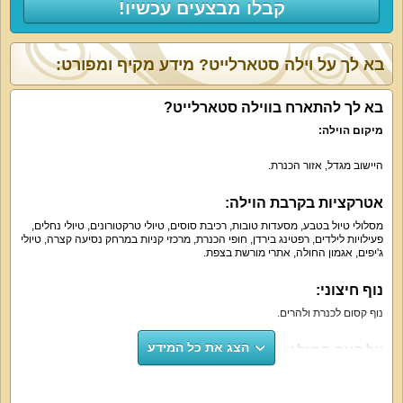
קבלו מבצעים עכשיו!
בא לך על וילה סטארלייט? מידע מקיף ומפורט:
בא לך להתארח בווילה סטארלייט?
מיקום הוילה:
היישוב מגדל, אזור הכנרת.
אטרקציות בקרבת הוילה:
מסלולי טיול בטבע, מסעדות טובות, רכיבת סוסים, טיולי טרקטורונים, טיולי נחלים,
פעילויות לילדים, רפטינג בירדן, חופי הכנרת, מרכזי קניות במרחק נסיעה קצרה, טיולי
ג'יפים, אגמון החולה, אתרי מורשת בצפת.
נוף חיצוני:
נוף קסום לכנרת ולהרים.
הצג את כל המידע
על קצה המזלג:
וילה יוקרתית ועשירה עם 8 חדרי שינה, 8 חדרי רחצה, מטבח מעוצב, פינת אוכל,
סלון מפנק, חצר נופש עם בריכה מחוממת בעונה וגם ג'קוזי. משפחות, זוגות וקבוצות
חברים ייהנו להתארח בווילה.