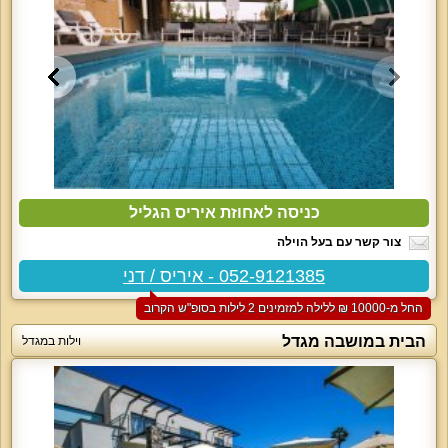
כניסה לאחוזת איריס הגליל
צור קשר עם בעל הוילה
052-9121385 - איריס / דני
החל מ-‏10000 ₪ ללילה למזמינים 2 לילות בסופ"ש הקרוב
הבית במושבה מגדל
וילות במגדל