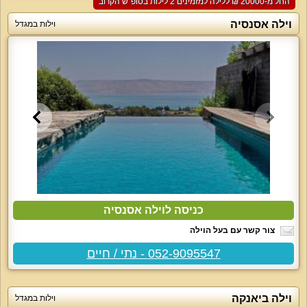
החל מ-‏20000 ₪ ללילה למזמינים 2 לילות בסופ"ש הקרוב
וילה אסנסיה
וילות במגדל
כניסה לוילה אסנסיה
צור קשר עם בעל הוילה
052-9095547 - נתי / חיים
וילה ביאנקה
וילות במגדל