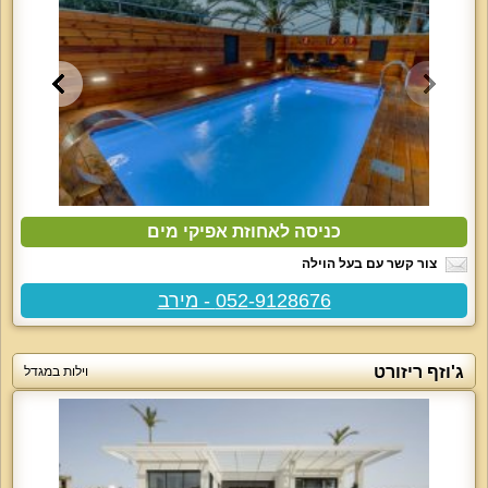
כניסה לאחוזת אפיקי מים
צור קשר עם בעל הוילה
052-9128676 - מירב
ג'וזף ריזורט
וילות במגדל