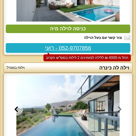
כניסה לוילה מיה
צור קשר עם בעל הוילה
052-9707856 - רועי
החל מ-‏4000 ₪ ללילה למזמינים 2 לילות בסופ"ש הקרוב
וילה לה כינרה
וילות במגדל