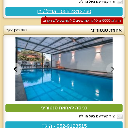
צור קשר עם בעל הוילה
055-4313760 - אודל / בן
החל מ-‏6000 ₪ ללילה למזמינים 2 לילות בסופ"ש הקרוב
אחוזת סנטוריני
וילות בעין יעקב
כניסה לאחוזת סנטוריני
צור קשר עם בעל הוילה
052-9123515 - הילה