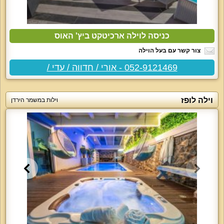
כניסה לוילה ארכיטקט ביץ' האוס
צור קשר עם בעל הוילה
052-9121469 - אורי / חדווה / עדי /
וילה לופז
וילות במשמר הירדן