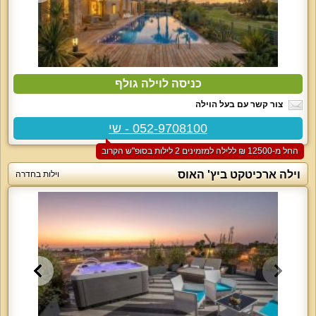
כניסה לוילה גולף
צור קשר עם בעל הוילה
052-9708100 - שי
החל מ-‏12500 ₪ ללילה למזמינים 2 לילות בסופ"ש הקרוב
וילה ארכיטקט ביץ' האוס
וילות בחדרה