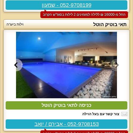
052-9708199 - שמעון
החל מ-‏16000 ₪ ללילה למזמינים 2 לילות בסופ"ש הקרוב
תאי בוטיק הוטל
וילות ביערה
כניסה לתאי בוטיק הוטל
צור קשר עם בעל הוילה
052-9708153 - אבירם / יואב