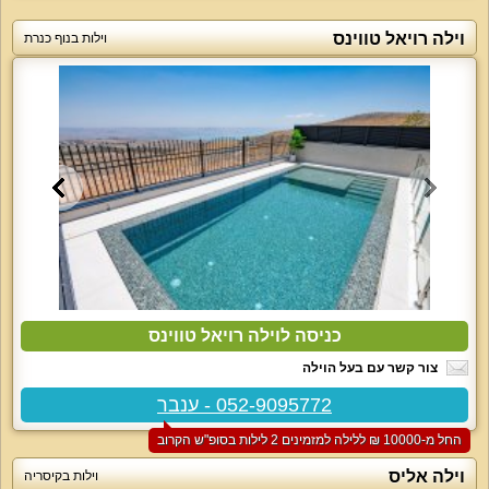
וילה רויאל טווינס
וילות בנוף כנרת
כניסה לוילה רויאל טווינס
צור קשר עם בעל הוילה
052-9095772 - ענבר
החל מ-‏10000 ₪ ללילה למזמינים 2 לילות בסופ"ש הקרוב
וילה אליס
וילות בקיסריה