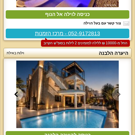
כניסה לוילה אל הנוף
צור קשר עם בעל הוילה
052-9172813 - מרכז הזמנות
החל מ-‏10000 ₪ ללילה למזמינים 2 לילות בסופ"ש הקרוב
היערה הלבנה
וילות באילת