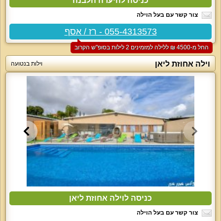
כניסה להיערה הלבנה
צור קשר עם בעל הוילה
055-4313573 - רז / אסף
החל מ-‏4500 ₪ ללילה למזמינים 2 לילות בסופ"ש הקרוב
וילה אחוזת ליאן
וילות בנטועה
כניסה לוילה אחוזת ליאן
צור קשר עם בעל הוילה