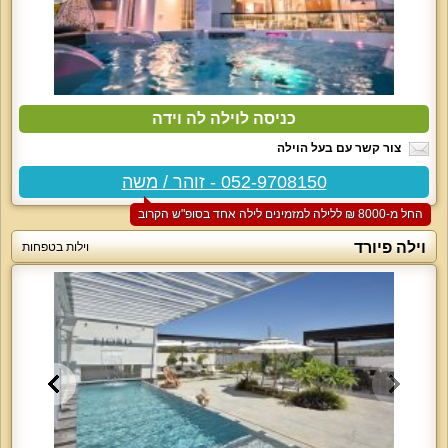
כניסה לוילה לה וידה
צור קשר עם בעל הוילה
052-9708150 - זוהר / משה
החל מ-‏8000 ₪ ללילה למזמינים לילה אחד בסופ"ש הקרוב
וילה פיורד
וילות בטפחות