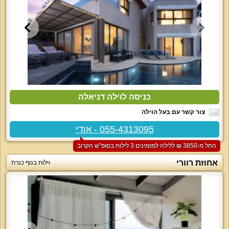
כניסה לוילה דניאלה
צור קשר עם בעל הוילה
055-4313095 - אודי
החל מ-‏3850 ₪ ללילה למזמינים 3 לילות בסופ"ש הקרוב
אחוזת רוורי
וילות בנוף כנרת