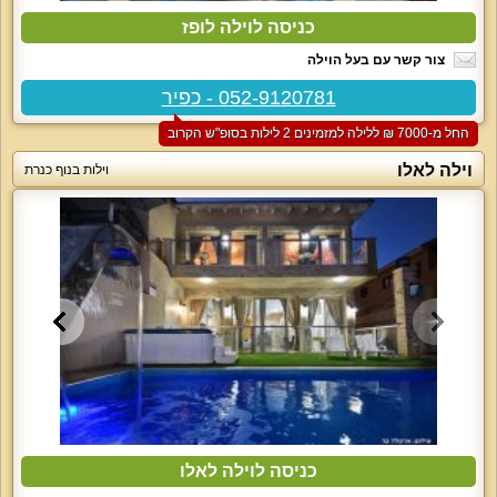
כניסה לוילה לופז
צור קשר עם בעל הוילה
052-9120781 - כפיר
החל מ-‏7000 ₪ ללילה למזמינים 2 לילות בסופ"ש הקרוב
וילה לאלו
וילות בנוף כנרת
כניסה לוילה לאלו