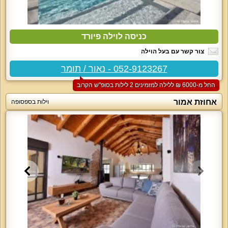
כניסה לוילה פיורד
צור קשר עם בעל הוילה
052-9123267 - נאור / תומר
החל מ-‏6000 ₪ ללילה למזמינים 2 לילות בסופ"ש הקרוב
אחוזת אמור
וילות בספסופה