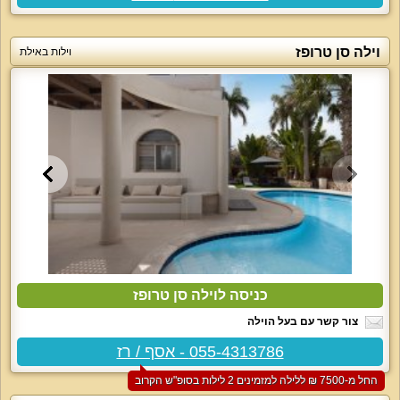
וילה סן טרופז
וילות באילת
כניסה לוילה סן טרופז
צור קשר עם בעל הוילה
055-4313786 - אסף / רז
החל מ-‏7500 ₪ ללילה למזמינים 2 לילות בסופ"ש הקרוב