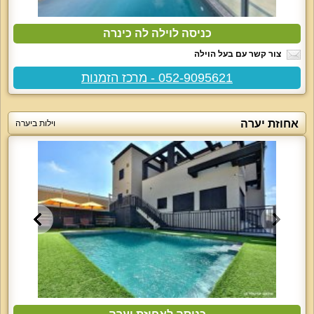
כניסה לוילה לה כינרה
צור קשר עם בעל הוילה
052-9095621 - מרכז הזמנות
אחוזת יערה
וילות ביערה