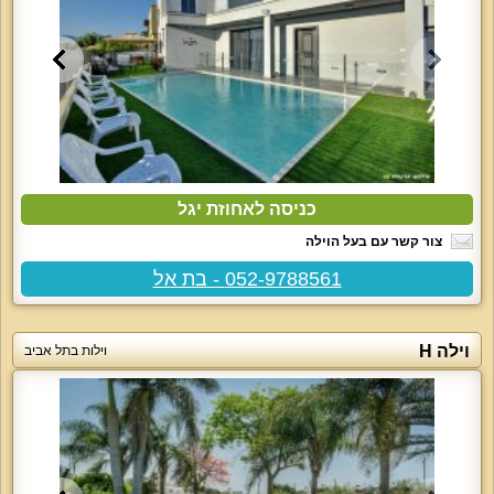
כניסה לאחוזת יגל
צור קשר עם בעל הוילה
052-9788561 - בת אל
וילה H
וילות בתל אביב