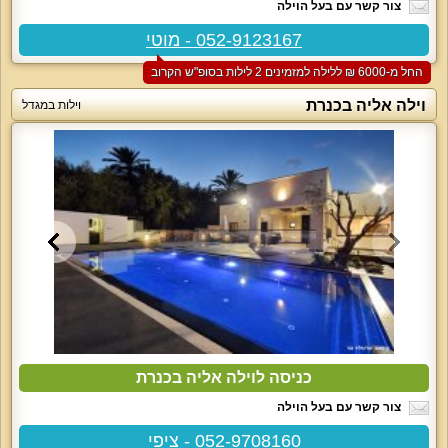
צור קשר עם בעל הוילה
052-9123167 - מוטי
החל מ-‏6000 ₪ ללילה למזמינים 2 לילות בסופ"ש הקרוב
וילה אליה בכנרת
וילות במגדל
כניסה לוילה אליה בכנרת
צור קשר עם בעל הוילה
052-9708160 - ציפי