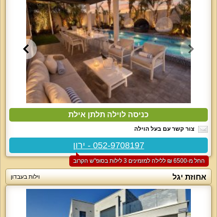
כניסה לוילה תלתן אילת
צור קשר עם בעל הוילה
052-9708197 - ירון
החל מ-‏6500 ₪ ללילה למזמינים 3 לילות בסופ"ש הקרוב
אחוזת יגל
וילות בעבדון