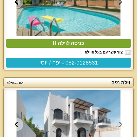
כניסה לוילה H
צור קשר עם בעל הוילה
052-9128531 - יפה / יוסי
וילה מיה
וילות באילת