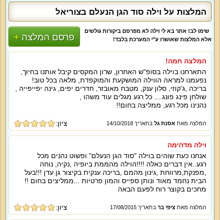
המלצות על וילה סוד הגן הנעלם בצוריאל
שימו לב! אתר בא לי וילה לא מפרסם ביקורות גולשים
פרסם המלצה
אלא המלצות שאושרו ע"י המערכת בלבד!
המלצה חמה!
התארחנו בוילה בסופ"ש האחרון, שרון המקסים קיבל אותנו בחיוך,
נפעמנו למראה הווילה המושקעת והמוקפדת, מלאה בכל טוב!
בריכה ,ג'קוזי, סלון ענק, מטבח מאובזר, חדרים יפים, גינה יפייפייה ,
שולחן פינג פונג.... כל רגע מגלים עוד משהו ,
נהנינו מכל רגע, ממליצה בחום!!
ציון:
המלצה מאת
אסנת גל
בתאריך 14/10/2018
וילה מדהימה
אנחנו כעת שוהים בוילה "סוד הגן הנעלם" ופשוט נהנים מכל
רגע..אין דברים כאלה !!!!הוילה מהממת ביופיה ,נקיה, נוחה
,מפנקת,מרווחת ,גינון מהמם ,בריכה ענקית בקיצור גן עדן !!!בעל
הבית נחמד מאוד ונותן ספייס והמון פרטיות ...ממליצים בחום !!
מחכים בקוצר רוח לפעם הבאה
ציון:
המלצה מאת
ציפי בר
בתאריך 17/08/2015