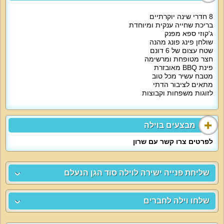
מיוחד לילדים:
8 חדרי שינה יוקרתיים
בתיאום מראש ניתן לקבל לולים, וילה סוד הגן הנעלם מתאימה לאירוח עם ילדים.
בריכת שחייה ענקית ומיוחדת
ג'קוזי ספא מפנק
שולחן פינג פונג מהנה
למי זה מתאים?
שטח עצום של 6 דונם
חצר מטופחת ומרשימה
פינת BBQ מאובזרת
קהל היעד הקבוע של וילה סוד הגן הנעלם מורכב ממשפחות,
זוגות אוהבים
, קבוצות
מטבח עשיר מכל טוב
וגם וועדי עובדים. הוילה תארח אתכם בחופשה מהנה, ימי גיבוש וכיף, סדנאות,
מתאים לציבור הדתי
כנסים ועוד. נציין כי וילה סוד הגן הנעלם מתאימה לאירוח דתי מסורתי, נגישה לנכים
ואינה מתאימה לאירוח עם בעלי חיים.
לזוגות משפחות וקבוצות
מבצעים בוילה
לפרטים צרו קשר עם שרון
שליחת פנייה ישירה לוילה סוד הגן הנעלם
שלחו וילה לחברים