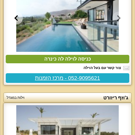
כניסה לוילה לה כינרה
צור קשר עם בעל הוילה
052-9095621 - מרכז הזמנות
ג'וזף ריזורט
וילות במגדל