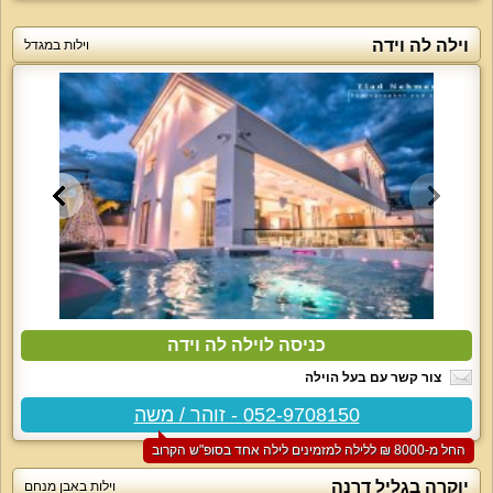
וילה לה וידה
וילות במגדל
כניסה לוילה לה וידה
צור קשר עם בעל הוילה
052-9708150 - זוהר / משה
החל מ-‏8000 ₪ ללילה למזמינים לילה אחד בסופ"ש הקרוב
יוקרה בגליל דרנה
וילות באבן מנחם