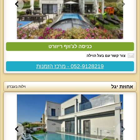
כניסה לג'וזף ריזורט
צור קשר עם בעל הוילה
052-9128219 - מרכז הזמנות
אחוזת יגל
וילות בעבדון