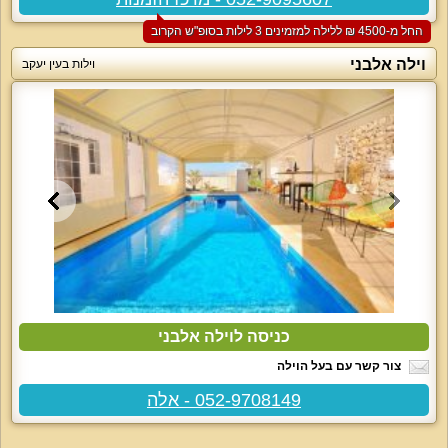
החל מ-‏4500 ₪ ללילה למזמינים 3 לילות בסופ"ש הקרוב
וילה אלבני
וילות בעין יעקב
כניסה לוילה אלבני
צור קשר עם בעל הוילה
052-9708149 - אלה