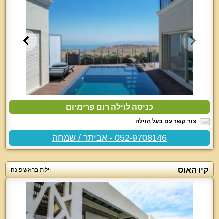
כניסה לוילה רום פרימיום
צור קשר עם בעל הוילה
052-9708146 - אביתר / שמחה
קיו האוס
וילות בראש פינה