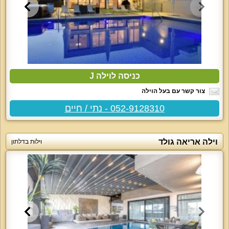
כניסה לוילה J
צור קשר עם בעל הוילה
052-9128310 - נתי / חיים
וילה אריאה גולד
וילות בדלתון