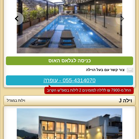
כניסה לגלאס האוס
צור קשר עם בעל הוילה
055-4314070 - עופרה
החל מ-‏7900 ₪ ללילה למזמינים 2 לילות בסופ"ש הקרוב
וילה J
וילות במגדל