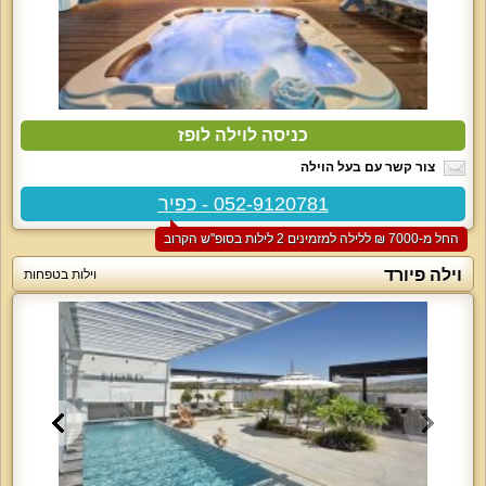
כניסה לוילה לופז
צור קשר עם בעל הוילה
052-9120781 - כפיר
החל מ-‏7000 ₪ ללילה למזמינים 2 לילות בסופ"ש הקרוב
וילה פיורד
וילות בטפחות