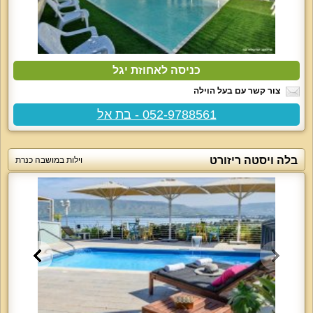
כניסה לאחוזת יגל
צור קשר עם בעל הוילה
052-9788561 - בת אל
בלה ויסטה ריזורט
וילות במושבה כנרת