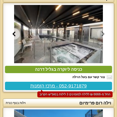
כניסה ליוקרה בגליל דרנה
צור קשר עם בעל הוילה
052-9171879 - מרכז הזמנות
החל מ-‏6666 ₪ ללילה למזמינים 3 לילות בסופ"ש הקרוב
וילה רום פרימיום
וילות בנוף כנרת