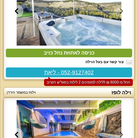
כניסה לאחוזת נחל כזיב
צור קשר עם בעל הוילה
052-9127402 - ליאת
החל מ-‏8000 ₪ ללילה למזמינים 2 לילות בסופ"ש הקרוב
וילה לופז
וילות במשמר הירדן