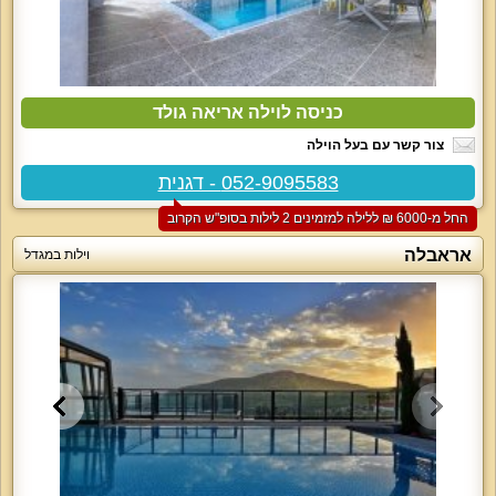
כניסה לוילה אריאה גולד
צור קשר עם בעל הוילה
052-9095583 - דגנית
החל מ-‏6000 ₪ ללילה למזמינים 2 לילות בסופ"ש הקרוב
אראבלה
וילות במגדל