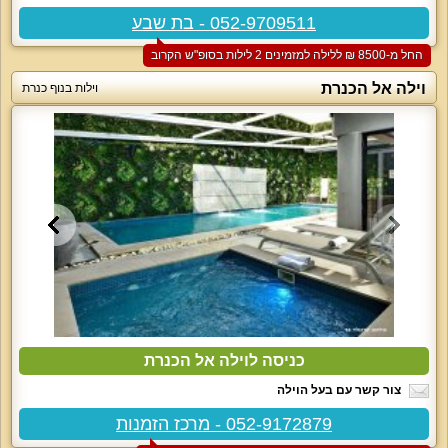
052-9709511 - בת שבע
החל מ-‏8500 ₪ ללילה למזמינים 2 לילות בסופ"ש הקרוב
וילה אל הכנרת
וילות בנוף כנרת
כניסה לוילה אל הכנרת
צור קשר עם בעל הוילה
052-9172879 - מרכז הזמנות