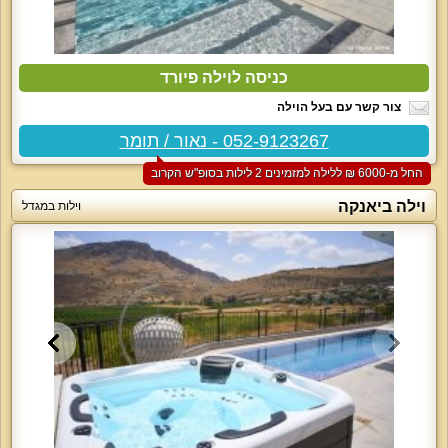
כניסה לוילה פיורד
צור קשר עם בעל הוילה
052-9123267 - נאור / תומר
החל מ-‏6000 ₪ ללילה למזמינים 2 לילות בסופ"ש הקרוב
וילה ביאנקה
וילות במגדל