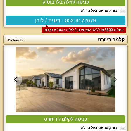
כניסה לוילה בלו בוטיק
צור קשר עם בעל הוילה
052-9172679 - דגנית / לורן
החל מ-‏5500 ₪ ללילה למזמינים 2 לילות בסופ"ש הקרוב
קלמה ריזורט
וילות במע'אר
כניסה לקלמה ריזורט
צור קשר עם בעל הוילה