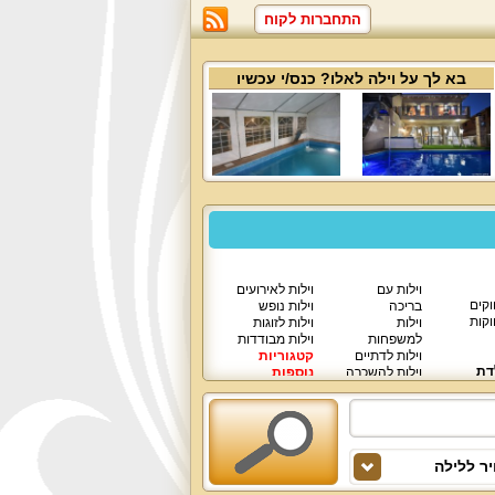
התחברות לקוח
בא לך על
וילה לאלו
? כנס/י עכשיו
וילות עם
וילות לאירועים
וקים
בריכה
וילות נופש
וקות
וילות
וילות לזוגות
למשפחות
וילות מבודדות
וילות לדתיים
קטגוריות
דת
וילות להשכרה
נוספות
וילות יוקרתיות
ר ללילה