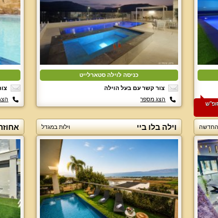
כניסה לוילה סטארלייט
צור קשר עם בעל הוילה
צור
הצג מספר
הצג
ם 2 לילות בסופ"ש
וילה בלו ביי
אחוזת 
ן החדשה
וילות במגדל