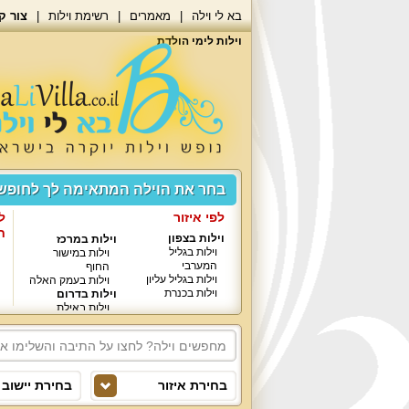
בא לי וילה
מאמרים
רשימת וילות
צור ק
וילות לימי הולדת
בחר את הוילה המתאימה לך לחופ
לפי איזור
ל
ח
וילות בצפון
וילות במרכז
וילות בגליל
וילות במישור
המערבי
החוף
וילות בגליל עליון
וילות בעמק האלה
וילות בכנרת
וילות בדרום
וילות באילת
בחירת איזור
בחירת יישוב