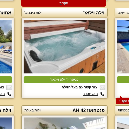
הקרוב
וילה וילאז'
אחוזת
עין יעקב
וילות ביבנאל
כניסה לוילה וילאז'
צור קשר עם בעל הוילה
צור
הצג מספר
הצג
פנטהאוז AH 42
וילה 
 בטפחות
וילות באילת