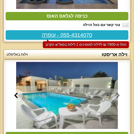
כניסה לגלאס האוס
צור קשר עם בעל הוילה
055-4314070 - עופרה
החל מ-‏7900 ₪ ללילה למזמינים 2 לילות בסופ"ש הקרוב
וילה אריסטו
וילות באליפלט