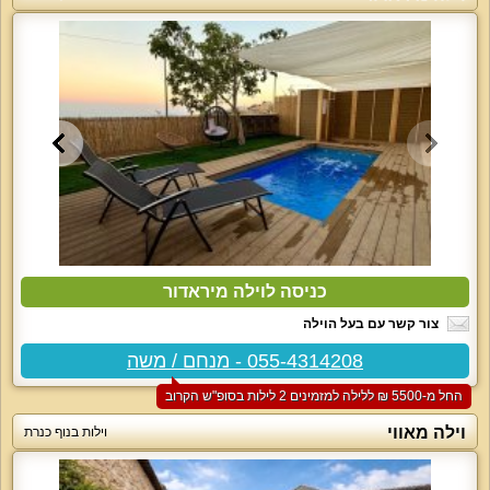
כניסה לוילה מיראדור
צור קשר עם בעל הוילה
055-4314208 - מנחם / משה
החל מ-‏5500 ₪ ללילה למזמינים 2 לילות בסופ"ש הקרוב
וילה מאווי
וילות בנוף כנרת