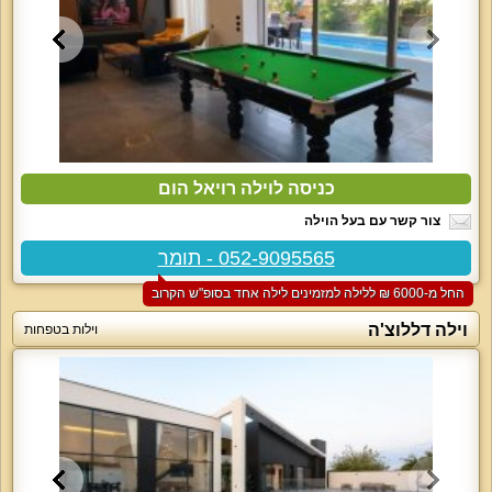
כניסה לוילה רויאל הום
צור קשר עם בעל הוילה
052-9095565 - תומר
החל מ-‏6000 ₪ ללילה למזמינים לילה אחד בסופ"ש הקרוב
וילה דללוצ'ה
וילות בטפחות