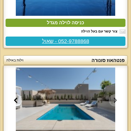
כניסה לוילה מגדל
צור קשר עם בעל הוילה
052-9788868 - שאול
פנטהאוז סונורה
וילות באילת