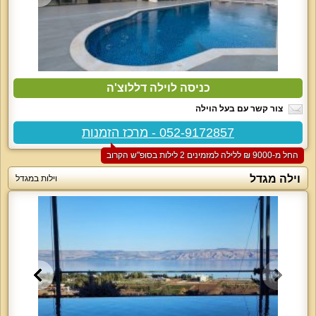
כניסה לוילה דללוצ'ה
צור קשר עם בעל הוילה
052-9172857 - מרכז הזמנות
החל מ-‏9000 ₪ ללילה למזמינים 2 לילות בסופ"ש הקרוב
וילה מגדל
וילות במגדל