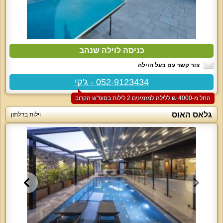
כניסה לוילה שנהב
צור קשר עם בעל הוילה
052-9123434 - ג'קי
החל מ-‏4000 ₪ ללילה למזמינים 2 לילות בסופ"ש הקרוב
גלאס האוס
וילות בדלתון