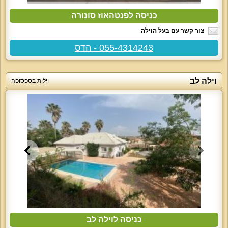
כניסה לפנטהאוז סונורה
צור קשר עם בעל הוילה
055-4314243 - הדס
וילה לב
וילות בספסופה
כניסה לוילה לב