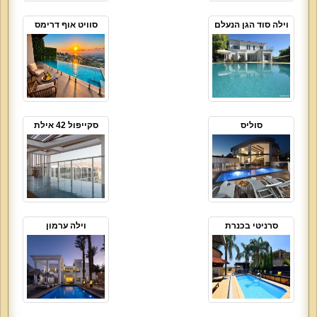
וילה סוד הגן הנעלם
סוויט אוף דרימס
סוליס
סקייפול 42 אילת
סרניטי בכנרת
וילה ערמון