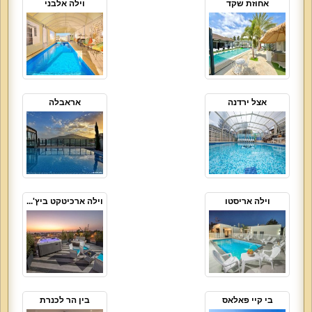
אחוזת שקד
וילה אלבני
אצל ירדנה
אראבלה
וילה אריסטו
וילה ארכיטקט ביץ'...
בי קיי פאלאס
בין הר לכנרת