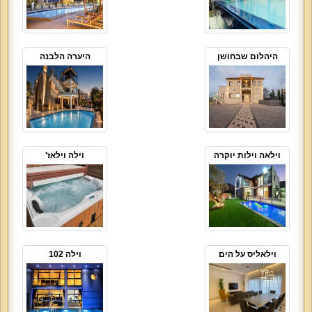
היהלום שבחושן
היערה הלבנה
וילאה וילות יוקרה
וילה וילאז'
וילאליס על הים
וילה 102