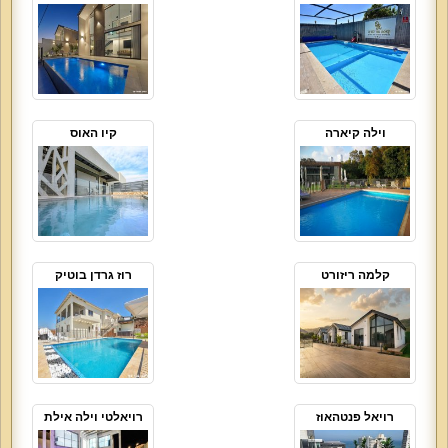
וילה קיארה
קיו האוס
קלמה ריזורט
רוז גרדן בוטיק
רויאל פנטהאוז
רויאלטי וילה אילת