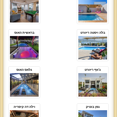
בלה ויסטה ריזורט
בראשית האוס
ג'וזף ריזורט
גלאס האוס
גפן בוטיק
וילה דה קיסריה