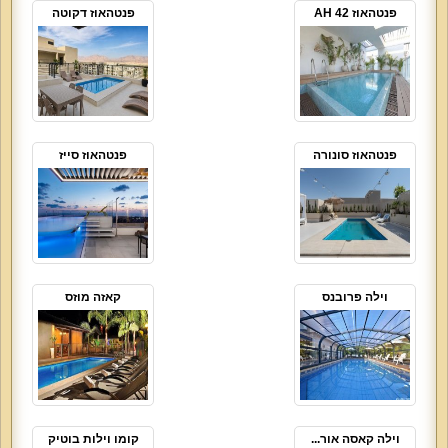
פנטהאוז AH 42
פנטהאוז דקוטה
פנטהאוז סונורה
פנטהאוז סייז
וילה פרובנס
קאזה מוזס
וילה קאסה אור...
קומו וילות בוטיק