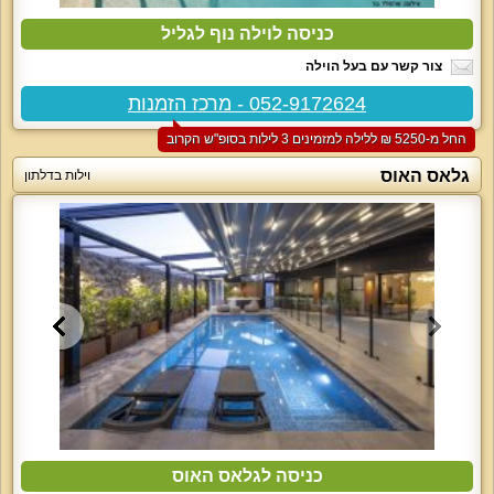
כניסה לוילה נוף לגליל
צור קשר עם בעל הוילה
052-9172624 - מרכז הזמנות
החל מ-‏5250 ₪ ללילה למזמינים 3 לילות בסופ"ש הקרוב
גלאס האוס
וילות בדלתון
כניסה לגלאס האוס