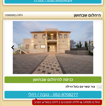
היהלום שבחושן
וילות בספסופה
כניסה להיהלום שבחושן
צור קשר עם בעל הוילה
052-9709277 - טובה / רחלי
החל מ-‏14500 ₪ ללילה למזמינים 2 לילות בסופ"ש הקרוב