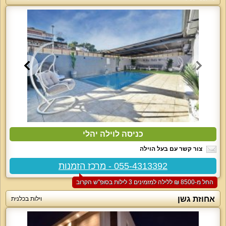
כניסה לוילה יהלי
צור קשר עם בעל הוילה
055-4313392 - מרכז הזמנות
החל מ-‏8500 ₪ ללילה למזמינים 3 לילות בסופ"ש הקרוב
אחוזת גשן
וילות בכלנית