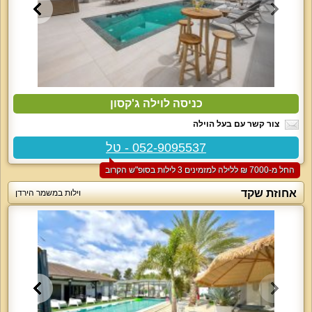
כניסה לוילה ג'קסון
צור קשר עם בעל הוילה
052-9095537 - טל
החל מ-‏7000 ₪ ללילה למזמינים 3 לילות בסופ"ש הקרוב
אחוזת שקד
וילות במשמר הירדן