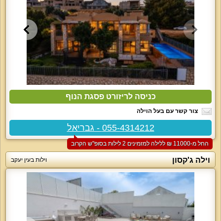
כניסה לריזורט פסגת הנוף
צור קשר עם בעל הוילה
055-4314212 - גבריאל
החל מ-‏11000 ₪ ללילה למזמינים 2 לילות בסופ"ש הקרוב
וילה ג'קסון
וילות בעין יעקב