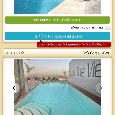
כניסה לוילה תמר ראש פינה
צור קשר עם בעל הוילה
055-4313760 - אודל / בן
החל מ-‏6000 ₪ ללילה למזמינים 2 לילות בסופ"ש הקרוב
וילה נוף לגליל
וילות בנוף כנרת