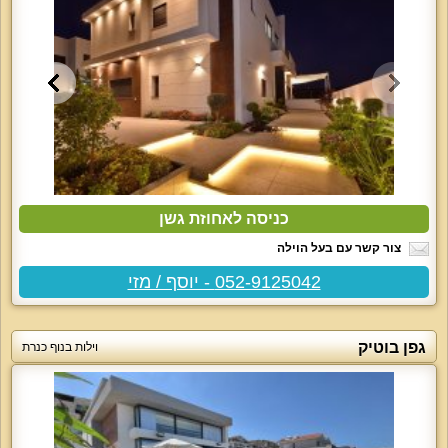
כניסה לאחוזת גשן
צור קשר עם בעל הוילה
052-9125042 - יוסף / מזי
גפן בוטיק
וילות בנוף כנרת