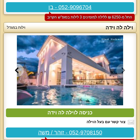
052-9096704 - בן
החל מ-‏6250 ₪ ללילה למזמינים 3 לילות בסופ"ש הקרוב
וילה לה וידה
וילות במגדל
כניסה לוילה לה וידה
צור קשר עם בעל הוילה
052-9708150 - זוהר / משה