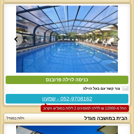
כניסה לוילה פרובנס
צור קשר עם בעל הוילה
052-9708162 - שמעון
החל מ-‏12000 ₪ ללילה למזמינים 2 לילות בסופ"ש הקרוב
הבית במושבה מגדל
וילות במגדל