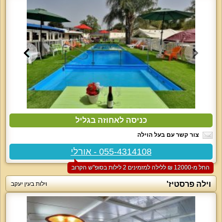
כניסה לאחוזה בגליל
צור קשר עם בעל הוילה
055-4314108 - אורלי
החל מ-‏12000 ₪ ללילה למזמינים 2 לילות בסופ"ש הקרוב
וילה פרסטיז'
וילות בעין יעקב