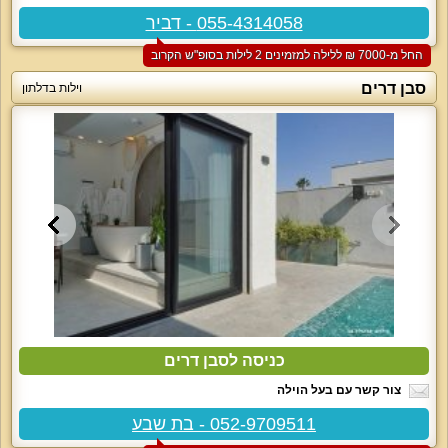
055-4314058 - דביר
החל מ-‏7000 ₪ ללילה למזמינים 2 לילות בסופ"ש הקרוב
סבן דרים
וילות בדלתון
כניסה לסבן דרים
צור קשר עם בעל הוילה
052-9709511 - בת שבע