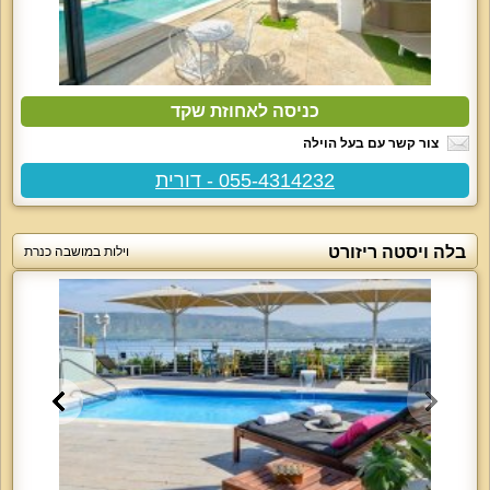
כניסה לאחוזת שקד
צור קשר עם בעל הוילה
055-4314232 - דורית
בלה ויסטה ריזורט
וילות במושבה כנרת