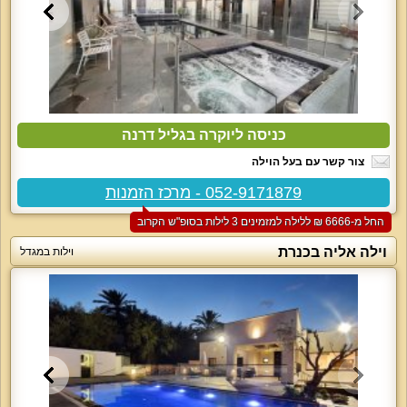
כניסה ליוקרה בגליל דרנה
צור קשר עם בעל הוילה
052-9171879 - מרכז הזמנות
החל מ-‏6666 ₪ ללילה למזמינים 3 לילות בסופ"ש הקרוב
וילה אליה בכנרת
וילות במגדל