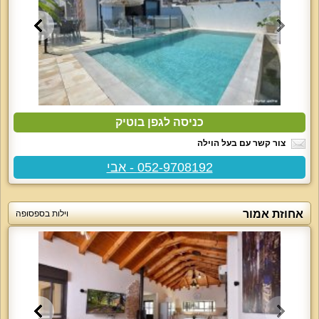
כניסה לגפן בוטיק
צור קשר עם בעל הוילה
052-9708192 - אבי
אחוזת אמור
וילות בספסופה