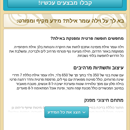
קבלו מבצעים עכשיו!
בא לך על וילה עומר אילת? מידע מקיף ומפורט:
מחפשים חופשה פרטית ומפנקת באילת?
וילה עומר אילת מזמינה אתכם לחוות את היוקרה והנוחות בלב אילת היפהפייה.
ממוקמת באזור הדרום, הוילה מציעה נוף פנורמי מרהיב לים ולבריכה, ומשלבת את
כל הדרוש לחופשה בלתי נשכחת.
עיצוב ותשתיות מרהיבים
עם שטח בנוי של 350 מ"ר בתוך סך של 650 מ"ר, וילה עומר אילת כוללת 7 חדרי
שינה מרווחים, כולל סוויטה מפוארת עם נוף לים, מרפסת פרטית וחדר רחצה פרטי.
בוילה סלון עם מסך טלוויזיה שטוח ומערכת ישיבה ל-8 אנשים, מטבח מאובזר
במיטב המכשירים כולל מכונת קפה ותנור, ופינת אוכל המתאימה ל-8 סועדים.
מתחם חיצוני מפנק
החצר כוללת בריכה בנוייה מגודרת ופינות ישיבה נוחות עם מיטות שיזוף וריהוט גן
הצג את כל המידע
חיצוני. תוכלו ליהנות מעמדת מנגל BBQ ושולחן גינה ל-10 סועדים. המקום אידיאלי
לאירוח משפחות, זוגות וקבוצות חברים ומתאים גם לאירועים פרטיים בתיאום מראש,
עד 24 מבוגרים או ילדים.