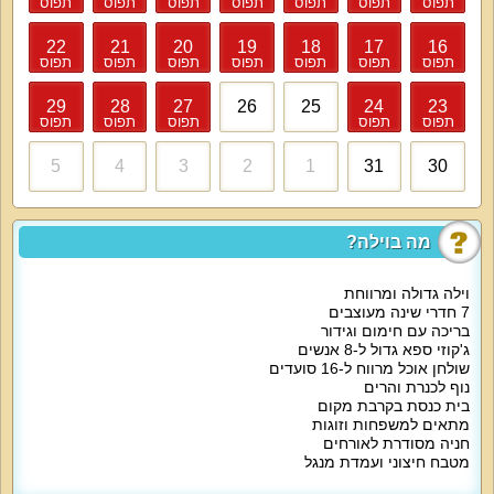
תפוס
תפוס
תפוס
תפוס
תפוס
תפוס
תפוס
22
21
20
19
18
17
16
תפוס
תפוס
תפוס
תפוס
תפוס
תפוס
תפוס
29
28
27
26
25
24
23
תפוס
תפוס
תפוס
תפוס
תפוס
5
4
3
2
1
31
30
מה בוילה?
וילה גדולה ומרווחת
7 חדרי שינה מעוצבים
בריכה עם חימום וגידור
ג'קוזי ספא גדול ל-8 אנשים
שולחן אוכל מרווח ל-16 סועדים
נוף לכנרת והרים
בית כנסת בקרבת מקום
מתאים למשפחות וזוגות
חניה מסודרת לאורחים
מטבח חיצוני ועמדת מנגל