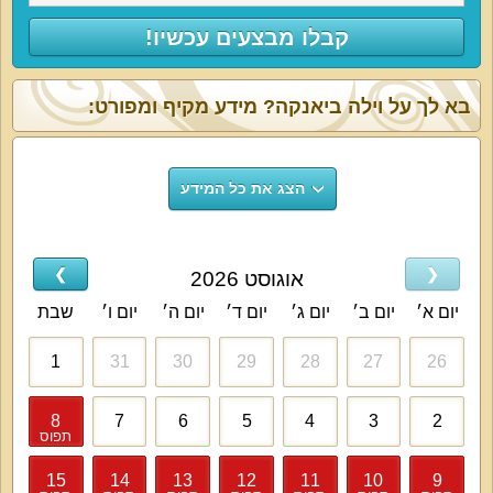
קבלו מבצעים עכשיו!
בא לך על וילה ביאנקה? מידע מקיף ומפורט:
הצג את כל המידע
❯
❮
אוגוסט 2026
יום א׳
יום ב׳
יום ג׳
יום ד׳
יום ה׳
יום ו׳
שבת
1
31
30
29
28
27
26
8
7
6
5
4
3
2
תפוס
15
14
13
12
11
10
9