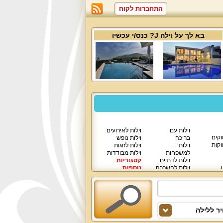
התחברות לקוח
בא לך על
וילה J
? כנס/י עכשיו
וילות עם
וילות לאירועים
וקים
בריכה
וילות נופש
וקות
וילות
וילות לזוגות
למשפחות
וילות מבודדות
וילות לדתיים
קטגוריות
ת
וילות להשכרה
נוספות
וילות יוקרתיות
ר ללילה