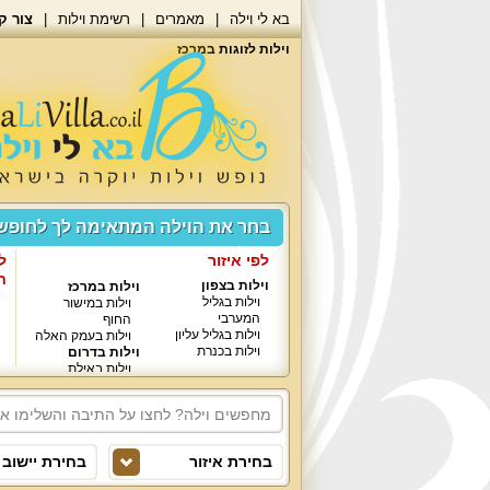
בא לי וילה
מאמרים
רשימת וילות
צור ק
וילות לזוגות במרכז
בחר את הוילה המתאימה לך לחופ
לפי איזור
ל
ח
וילות בצפון
וילות במרכז
וילות בגליל
וילות במישור
המערבי
החוף
וילות בגליל עליון
וילות בעמק האלה
וילות בכנרת
וילות בדרום
וילות באילת
בחירת איזור
בחירת יישוב