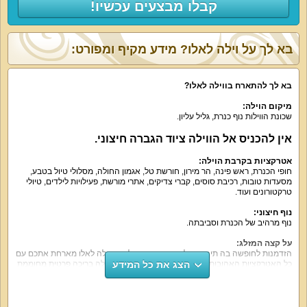
קבלו מבצעים עכשיו!
בא לך על וילה לאלו? מידע מקיף ומפורט:
בא לך להתארח בווילה לאלו
?
מיקום הוילה
:
שכונת הווילות נוף כנרת, גליל עליון.
אין להכניס אל הווילה ציוד הגברה חיצוני
.
אטרקציות בקרבת הוילה
:
חופי הכנרת, ראש פינה, הר מירון, חורשת טל, אגמון החולה, מסלולי טיול בטבע,
מסעדות טובות, רכיבת סוסים, קברי צדיקים, אתרי מורשת, פעילויות לילדים, טיולי
טרקטורונים ועוד.
נוף חיצוני
:
נוף מרהיב של הכנרת וסביבתה.
על קצה המזלג
:
הזדמנות לחופשה בה תיהנו מכל הטוב ביותר בכל רגע. וילה לאלו מארחת אתכם עם
הצג את כל המידע
כל האטרקציות האהובות במתחם יוקרתי ומטופח. יש בווילה בריכה פרטית מחוממת
בעונה, כמה אמבטיות ג'קוזי, 4 שולחנות משחק, מטבח מאובזר, סלון מפנק ועוד.
מה הוילה כוללת
:
6 חדרי שינה יוקרתיים עם מיטה זוגית, מזרן אורתופדי, מצעים וכלי מיטה איכותיים,