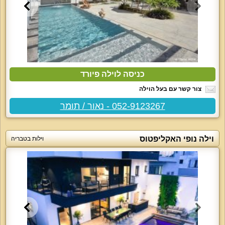
כניסה לוילה פיורד
צור קשר עם בעל הוילה
052-9123267 - נאור / תומר
וילה נופי האקליפטוס
וילות בטבריה