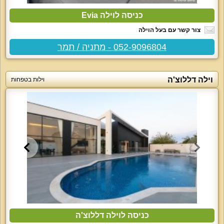
כניסה לוילה Evia
צור קשר עם בעל הוילה
052-9096804 - מתניה / תמר
וילה דללוצ'ה
וילות בטפחות
כניסה לוילה דללוצ'ה