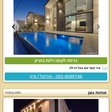
כניסה לקומו וילות בוטיק
צור קשר עם בעל הוילה
052-9095748 - אורטל / ציון
אחוזת גשן
וילות בכלנית