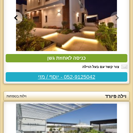
כניסה לאחוזת גשן
צור קשר עם בעל הוילה
052-9125042 - יוסף / מזי
וילה פיורד
וילות בטפחות