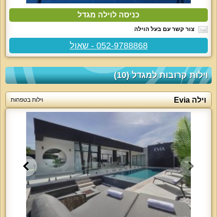
כניסה לוילה מגדל
צור קשר עם בעל הוילה
052-9788868 - שאול
וילות קרובות למגדל (10)
וילה Evia
וילות בטפחות