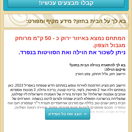
קבלו מבצעים עכשיו!
בא לך על הבית בחזון? מידע מקיף ומפורט:
המתחם נמצא באיזור ירוק כ - 50 ק"מ מרוחק
מגבול הצפון.
ניתן לשכור את הוילה ואת הסוויטות בנפרד.
בא לך להתארח בווילה הבית בחזון?
מיקום הוילה:
היישוב חזון, גליל תחתון, צפון הארץ.
היישוב חזון מציע הזדמנות לאירוח ונופש במתחם חדש שנפתח באפריל 2023. כאן
במתחם וילה ועוד 2 סוויטות, ג'קוזי, בריכה קטנה, בריכה גדולה, 3 מכונות אספרסו.
אוהבים אומנות ישראלית? על הקירות ציוריה של האמנית הישראלית ליז קפילוטו,
שמצליחה בכישרונה המופלא להביע שמחה ולגרום לרטט בנשמה. האורחים של
הבית בחזון ישנים טוב בלילה עם מזרנים אורתופדיים תוצרת ד״ר קומפורט דגם יוגה
טמפרה.
הנכם מוזמנים ליהנות מנוף פנורמי קסום, אווירה רגועה ושלווה,
שירות מצוין, נוחות משולבת באסתטיקה.
הצג את כל המידע
אטרקציות בקרבת הוילה:
מסלולי טיול בטבע, חופי הכנרת, פעילויות לילדים, רכיבת סוסים, מסעדות טובות,