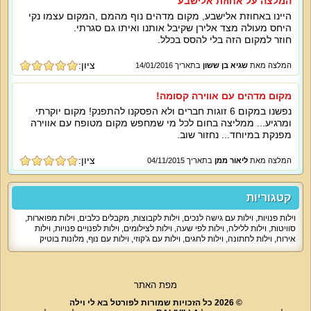
המלצה על אחוזת אלישבע
היינו באחוזת אלישבע, מקום מדהים נוף מהמם ,המקום עצמו נקי
היחס מעולה מצד אלירן שקיבל אותנו ואיתו גם סגרתי.
חוזר למקום הזה בלי להסס בכלל.
ציון:
המלצה מאת
שגיא בן ששון
בתאריך 14/01/2016
מקום מדהים עם אווירה קסומה!
נפשנו במקום 6 זוגות חברים ולא הפסקנו להתפנק! מקום יוקרתי
ומרגיע... ממליצה בחום לכל מי שמחפש מקום מטופח עם אווירה
מפנקת במיוחד... נחזור שוב.
ציון:
המלצה מאת
ליאור ממן
בתאריך 04/11/2015
קטגוריות
וילות פנויות
,
וילות עם גישה לנכים
,
וילות לקבוצות
,
מקבלים כלבים
,
וילות מפוארות
,
סוויטות
,
וילות ללילה
,
וילות לפי שעה
,
וילות לצילומים
,
וילות לפנויים פנויות
,
וילות
אירוח
,
וילות לחתונה
,
וילות לחגים
,
וילות עם ג'קוזי
,
וילות עם נוף
,
מלונות בוטיק
מפת האתר
© 2026 כל הזכויות שמורות לפורטל בא לי וילה