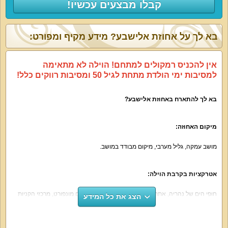
קבלו מבצעים עכשיו!
בא לך על אחוזת אלישבע? מידע מקיף ומפורט:
אין להכניס רמקולים למתחם! הוילה לא מתאימה
למסיבות ימי הולדת מתחת לגיל 50 ומסיבות רווקים כלל!
בא לך להתארח באחוזת אלישבע?
מיקום האחוזה:
מושב עמקה, גליל מערבי, מיקום מבודד במושב.
אטרקציות בקרבת הוילה:
חופי הים של נהריה, אתר ראש הנקרה, מבצר יחיעם, אגם מונפורט, מרכזי הקניות
הצג את כל המידע
של ירכא, רכיבת סוסים, מתחם טרקטורונים, מסעדות, פעילויות לילדים, מסלולי טיול.