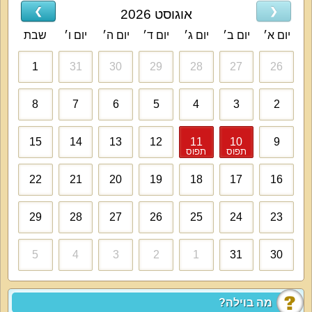
נוף חיצוני:
❯
❮
אוגוסט 2026
נוף גליל, ירוק ועשיר באוויר צח וטבע.
יום א׳
יום ב׳
יום ג׳
יום ד׳
יום ה׳
יום ו׳
שבת
1
31
30
29
28
27
26
על קצה המזלג:
אירוח יוקרה עם 7 סוויטות מפנקות, לכל סוויטה מרפסת נוף וחדר רחצה, חלק
8
7
6
5
4
3
2
מהסוויטות כוללות גם מטבחון וג'קוזי זוגי. יש באחוזה גם מטבח משותף לכל
האורחים, מתחם ספא משותף עם ג'קוזי וסאונה, חצר נופש גדולה לשיזוף ובילוי
בבריכה.
15
14
13
12
11
10
9
תפוס
תפוס
מה הוילה כוללת:
22
21
20
19
18
17
16
7 סוויטות אירוח זוגיות או משפחתיות
, בכל סוויטה מיטה זוגית גדולה, מצעים וכלי
מיטה, מסך טלוויזיה עם עשרות ערוצים, מכונת אספרסו, מרפסת נוף, חדר רחצה.
מתוך 6 הסוויטות יש 2 סוויטות עם ג'קוזי ומטבחון ו-2 סוויטות עם סלון, ג'קוזי
29
28
27
26
25
24
23
ומטבחון.
הסוויטות חולקות מטבח עם עיצוב של חדר אוכל, יש בו מקרר גדול, תנור, כלים,
5
4
3
2
1
31
30
מיקרוגל ופינות אוכל.
אטרקציות מיוחדות בוילה:
מה בוילה?