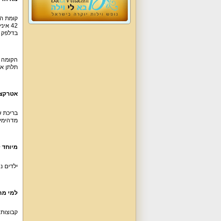
42 אי
בדלפק ה
תלתן אי
אטרקצי
בריכת ש
מדהימים
מיוחד ל
ילדים נ
למי מת
קבוצות בנות 20 איש תוכלנה ללון בוילה יחדיו. האירוח מיועד למשפחות עם או ב