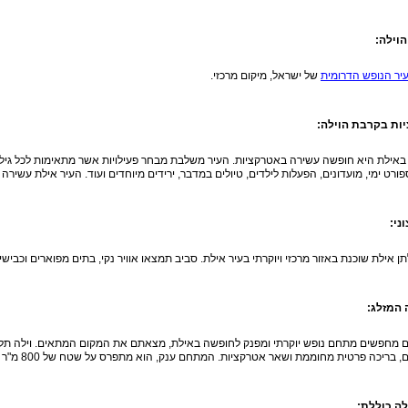
הוילה:
עיר הנופש הדרומית
של ישראל, מיקום מרכזי.
ות בקרבת הוילה:
אילת היא חופשה עשירה באטרקציות. העיר משלבת מבחר פעילויות אשר מתאימות לכל גיל.
ורט ימי, מועדונים, הפעלות לילדים, טיולים במדבר, ירידים מיוחדים ועוד. העיר אילת עשירה בפעילויות 24 
ני:
תן אילת שוכנת באזור מרכזי ויוקרתי בעיר אילת. סביב תמצאו אוויר נקי, בתים מפוארים וכבישי
 המזלג:
 מחפשים מתחם נופש יוקרתי ומפנק לחופשה באילת, מצאתם את המקום המתאים. וילה תל
ריכה פרטית מחוממת ושאר אטרקציות. המתחם ענק, הוא מתפרס על שטח של 800 מ"ר (450 מ"ר של שטח בנוי), סך הכול 3 קומות.
לה כוללת: