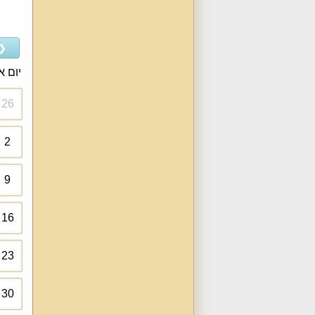
❮
יום א
26
2
9
16
23
30