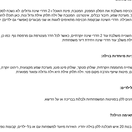
קומת הכניסה משלבת את הסלון המפנק, המטבח, פינת האוכל ו
נץ', מערכת שמע, חיבור כבלים, אינטרנט. המטבח של וילה תלתן אילת גדול ונוח, כאן תוכלו להכ
אכילה. חדרי השינה שבקומת הכניסה מתאימים לזוגות או שני מבוגרים (אפשרי גם ילדים). 
הקומה השנייה משלבת עוד 2 חדרי שינה יוקרתיים, כאשר לכל חדר מצטרפת גם מרפסת נוף.
לת משלב עוד חדרי שינה ויחידת דיור משפחתית.
ות מיוחדות בוילה:
חייה מחוממת ויוקרתית, שולחן סנוקר, שולחן פינג פונג, מערכת שמע מקצועית, ריהוט יוקרה, 
, מיטות שיזוף והרבה מקום פנוי. וילה תלתן אילת היא וילה גדולה ומאוד מפוארת.
ילדים:
הנים ללון בסוויטות המשפחתיות ולבלות בבריכה או על הדשא.
אימה הוילה?
לי ילדים, קבוצות נופשים, אנשי עסקים, תיירים מחו"ל ועוד.