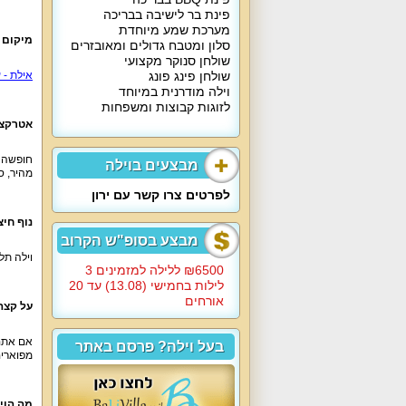
פינת בר לישיבה בבריכה
מערכת שמע מיוחדת
מיקום 
סלון ומטבח גדולים ומאובזרים
שולחן סנוקר מקצועי
שולחן פינג פונג
אילת - 
וילה מודרנית במיוחד
לזוגות קבוצות ומשפחות
אטרקצי
חופשה ב
מבצעים בוילה
מהיר, ספ
לפרטים צרו קשר עם ירון
נוף חיצו
מבצע בסופ"ש הקרוב
וילה תל
6500‏₪ ללילה למזמינים 3
לילות בחמישי (13.08) עד 20
אורחים
על קצה
אם אתם
בעל וילה? פרסם באתר
מפוארים, ב
מה הוי