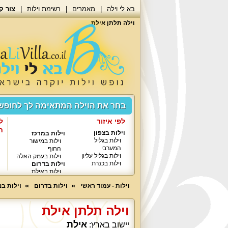
בא לי וילה
מאמרים
רשימת וילות
צור ק
וילה תלתן אילת
בחר את הוילה המתאימה לך לחופ
לפי איזור
ל
ח
וילות בצפון
וילות במרכז
וילות בגליל
וילות במישור
המערבי
החוף
וילות בגליל עליון
וילות בעמק האלה
וילות בכנרת
וילות בדרום
וילות באילת
וילות - עמוד ראשי
וילות בדרום
וילות ב
וילה תלתן אילת
אילת
יישוב בארץ: