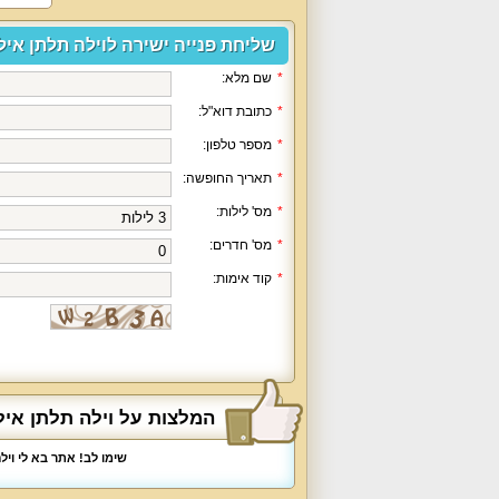
שליחת פנייה ישירה לוילה תלתן איל
*
שם מלא:
*
כתובת דוא"ל:
*
מספר טלפון:
*
תאריך החופשה:
*
מס' לילות:
*
מס' חדרים:
*
קוד אימות:
המלצות על וילה תלתן אי
שימו לב! אתר בא לי וי