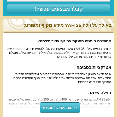
קבלו מבצעים עכשיו!
בא לך על וילה AH 35? מידע מקיף ומפורט:
מחפשים חופשה מפנקת עם נוף עוצר נשימה?
ברוכים הבאים לוילה AH 35 באילת, המקום המושלם להתארח בו ולהנות מחופשה
פרטית ומחוממת בדרום הארץ. הוילה ממוקמת בלב אילת, המציעה שילוב מושלם
בין חוויות ייחודיות לנוף מרהיב של ים והרים.
אטרקציות בסביבה
אילת ידועה במגוון האטרקציות שלה, מהחופים הקסומים ועד למרכזי הקניות
המפוארים. אבל מה שבאמת מייחד את הוילה שלנו הוא הנוף המדהים להרים
הנשקף מכל פינה במתחם.
הוילה עצמה
וילה AH 35 מתפרסת על שטח של 400 מ״ר, עם 250 מ״ר בנוי. היא כוללת שבעה
חדרי שינה מרווחים, כל אחד מצויד במיטה זוגית, וחלקם אפילו כוללים חדר רחצה
הצג את כל המידע
פרטי. בחצר תוכלו למצוא בריכה בנויה מגודרת, שולחן גינה ל-14 סועדים, ומטבח
חיצוני מאובזר שמבטיח חוויית אירוח מושלמת.