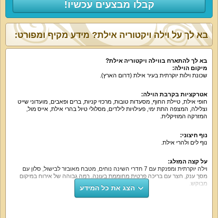
קבלו מבצעים עכשיו!
בא לך על וילה ויקטוריה אילת? מידע מקיף ומפורט:
בא לך להתארח בווילה ויקטוריה אילת?
מיקום הוילה:
שכונת וילות יוקרתית בעיר אילת (דרום הארץ).
אטרקציות בקרבת הוילה:
חופי אילת, טיילת החוף, מסעדות טובות, מרכזי קניות, ברים ופאבים, מועדוני שייט
וצלילה, המצפה התת ימי, פעילויות לילדים, מסלולי טיול בהרי אילת, אייס מול,
המזרקה המוזיקלית.
נוף חיצוני:
נוף לים ולהרי אילת.
על קצה המזלג:
וילה יוקרתית ומפנקת עם 7 חדרי השינה נוחים, מטבח מאובזר לבישול, סלון עם
מסך ענק, חצר עם בריכה פרטית מחוממת בעונה. רמה גבוהה של אירוח במיקום
מבוקש.
הצג את כל המידע
מה הווילה כוללת:
לינה ב-7 חדרי שינה עם שידות, ארון, מיזוג אוויר, מסך שטוח. לרשותכם 4 חדרי
רחצה מאובזרים ועוד 2 שירותים.