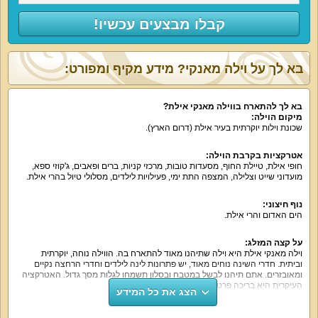
קבלו מבצעים עכשיו!
בא לך על וילה מאנקי? מידע מקיף ומפורט:
בא לך להתארח בווילה מאנקי אילת?
מיקום הוילה:
שכונת וילות יוקרתית בעיר אילת (דרום הארץ).
אטרקציות בקרבת הוילה:
חופי אילת, טיילת החוף, מסעדות טובות, מרכזי קניות, ברים ופאבים, ג'קוזי ספא,
מועדוני שייט וצלילה, המצפה התת ימי, פעילויות לילדים, מסלולי טיול בהרי אילת.
נוף חיצוני:
הים האדום והרי אילת.
על קצה המזלג:
וילה מאנקי אילת היא וילה שתיהנו מאוד להתארח בה. הווילה נוחה, יוקרתית
וביתית. חדרי השינה נוחים מאוד, יש פתרונות לינה לילדים וחדרי הרחצה נקיים
ומאובזרים. אתם תיהנו לבשל במטבח ובסלון תשמחו לגלות מסך גדול. האטרקציה
העיקרית היא בריכה פרטית משלכם בחצר.
הצג את כל המידע
מה הווילה כוללת: