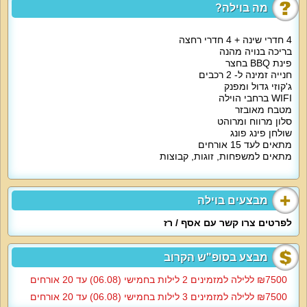
למי זה מתאים?
מה בוילה?
משפחות, זוגות, קבוצות חברים, קהל דתי, בני נוער, מסיבות רווקים ורווקות. ללא
מסיבות רועשות.
נופש עם לינה עד 15 מבוגרים או ילדים + 1 תינוק.
4 חדרי שינה + 4 חדרי רחצה
בריכה בנויה מהנה
פינת BBQ בחצר
חנייה זמינה ל- 2 רכבים
ג'קוזי גדול ומפנק
WIFI ברחבי הוילה
מטבח מאובזר
סלון מרווח ומרוהט
שולחן פינג פונג
מתאים לעד 15 אורחים
מתאים למשפחות, זוגות, קבוצות
מבצעים בוילה
לפרטים צרו קשר עם אסף / רז
מבצע בסופ"ש הקרוב
7500‏₪ ללילה למזמינים 2 לילות בחמישי (06.08) עד 20 אורחים
7500‏₪ ללילה למזמינים 3 לילות בחמישי (06.08) עד 20 אורחים