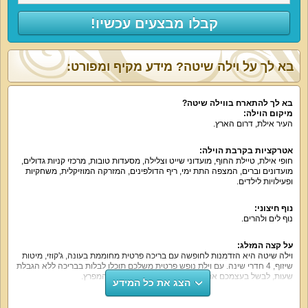
קבלו מבצעים עכשיו!
בא לך על וילה שיטה? מידע מקיף ומפורט:
בא לך להתארח בווילה שיטה?
מיקום הוילה:
העיר אילת, דרום הארץ.
אטרקציות בקרבת הוילה:
חופי אילת, טיילת החוף, מועדוני שייט וצלילה, מסעדות טובות, מרכזי קניות גדולים,
מועדונים וברים, המצפה התת ימי, ריף הדולפינים, המזרקה המוזיקלית, משחקיות
ופעילויות לילדים.
נוף חיצוני:
נוף לים ולהרים.
על קצה המזלג:
וילה שיטה היא הזדמנות לחופשה עם בריכה פרטית מחוממת בעונה, ג'קוזי, מיטות
שיזוף, 4 חדרי שינה. עם וילת נופש פרטית משלכם תוכלו לבלות בבריכה ללא הגבלת
שעות, לבשל בעצמכם את הארוחות ולבלות אל מול נופי המפרץ.
הצג את כל המידע
מה הוילה כוללת: