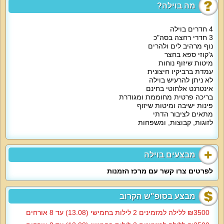
אירח דתי מסורתי בעיר אילת עם בית כנסת ומקווה במרחק הליכה, פלטת שבת
מה בוילה?
ומיחם במטבח.
4 חדרים בוילה
למי זה מתאים?
הווילה מתאימה למשפחות, זוגות, קבוצות חברים, קהל דתי מסורתי, ימי גיבוש, שבת
3 חדרי רחצה בסה"כ
חתן, ימי הולדת. ללא מסיבות רועשות. נופש עם לינה עד 10 מבוגרים / ילדים. גילאי
נוף מרהיב לים ולהרים
28 ומעלה.
ג'קוזי ספא בחצר
מיטות שיזוף נוחות
עמדת ברביקיו חיצונית
לא ניתן להרעיש בוילה
אינטרנט אלחוטי בחינם
בריכה פרטית מחוממת ומגודרת
פינות ישיבה ומיטות שיזוף
מתאים לציבור הדתי
לזוגות, קבוצות, ומשפחות
מבצעים בוילה
לפרטים צרו קשר עם מרכז הזמנות
מבצע בסופ"ש הקרוב
3500‏₪ ללילה למזמינים 2 לילות בחמישי (13.08) עד 8 אורחים