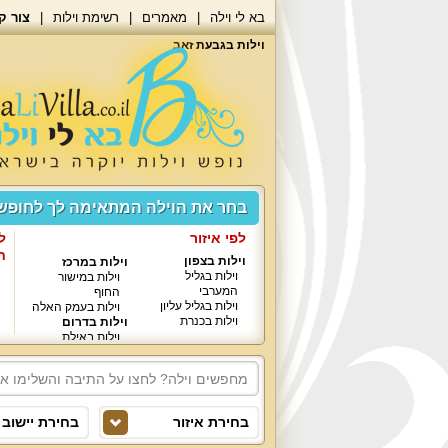
בא לי וילה
מאמרים
רשימת וילות
צור ק
וילות בגבעת זאב
בחר את הוילה המתאימה לך לחופ
לפי איזור
ל
ח
וילות בצפון
וילות במרכז
וילות בגליל
וילות במישור
המערבי
החוף
וילות בגליל עליון
וילות בעמק האלה
וילות בכנרת
וילות בדרום
וילות באילת
בחירת איזור
בחירת יישוב