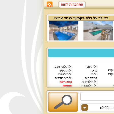
התחברות לקוח
בא לך על
וילה ג'קסון
? כנס/י עכשיו
וילות עם
וילות לאירועים
וקים
בריכה
וילות נופש
וקות
וילות
וילות לזוגות
למשפחות
וילות מבודדות
וילות לדתיים
קטגוריות
ת
וילות להשכרה
נוספות
וילות יוקרתיות
ר ללילה