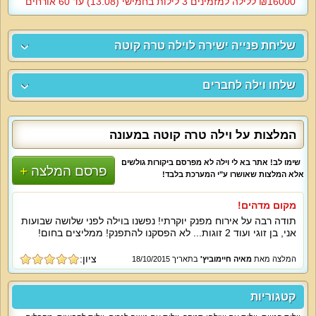
16000‏₪ ללילה למזמינים 3 לילות בחמישי (13.08) עד 60 אורחים
שליחת פנייה ישירה לוילה טרה קוטה
שלחו וילה לחברים
המלצות על וילה טרה קוטה במעונה
שימו לב! אתר בא לי וילה לא מפרסם ביקורות גולשים
פרסם המלצה
אלא המלצות שאושרו ע"י המערכת בלבד!
מקום מדהים!
תודה רבה על אירוח מפנק יוקרתי! נפשנו בוילה לפני שלושה שבועות
אני, בן זוגי ועוד 2 זוגות... לא הפסקנו להתפנק! ממליצים בחום!
ציון:
המלצה מאת
מאיה חיימוביץ'
בתאריך 18/10/2015
קטגוריות