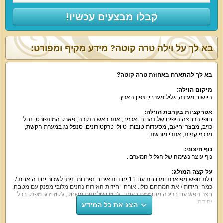
קבלו מבצעים עכשיו!
בא לך על וילה טרה קוטה? מידע מקיף ומפורט:
בא לך להתארח באחוזת טרה קוטה
?
מיקום הוילה
:
היישוב מעונה, גליל מערבי, צפון הארץ.
אטרקציות בקרבת הוילה
:
חופי הרחצה היפים של נהריה ואכזיב, אתר ראש הנקרה, פארק המונפורט, נחל
כזיב, מבצר יחיעם, מסעדות טובות, טיולי טרקטורונים, סנפלינג במערת הקשת,
מרכזי קניות, אתרי מורשת.
נוף חיצוני
:
נוף עוצר נשימה של הגליל המערבי.
על קצה המזלג
:
וילת נופש מפוארת ומרווחת עם 11 יחידות אירוח נפרדות. ניתן לשכור יחידה אחת /
כמה יחידות / את המתחם כולו. אורחי יחידות האירוח נהנים מלובי מפנק עם מטבח,
חצר נופש עם בריכה מחוממת בעונה, ג'קוזי ושולחנות משחק, ג'קוזי זוגי מפנק בכל
יחידה.
הצג את כל המידע
היחידות מתאימות לאירוח זוגי או משפחתי.