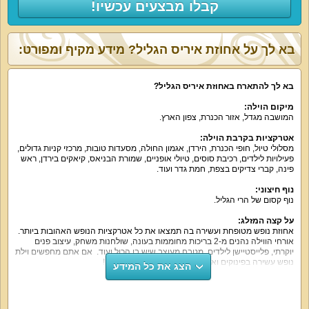
קבלו מבצעים עכשיו!
בא לך על אחוזת איריס הגליל? מידע מקיף ומפורט:
בא לך להתארח באחוזת איריס הגליל?
מיקום הוילה:
המושבה מגדל, אזור הכנרת, צפון הארץ.
אטרקציות בקרבת הוילה:
מסלולי טיול, חופי הכנרת, הירדן, אגמון החולה, מסעדות טובות, מרכזי קניות גדולים,
פעילויות לילדים, רכיבת סוסים, טיולי אופניים, שמורת הבניאס, קיאקים בירדן, ראש
פינה, קברי צדיקים בצפת, חמת גדר ועוד.
נוף חיצוני:
נוף קסום של הרי הגליל.
על קצה המזלג:
אחוזת נופש מטופחת ועשירה בה תמצאו את כל אטרקציות הנופש האהובות ביותר.
אורחי הווילה נהנים מ-2 בריכות מחוממות בעונה, שולחנות משחק, עיצוב פנים
יוקרתי, פלייסטיישן לילדים, מטבח מעוצב שיש בו הכול ועוד. אם אתם מחפשים וילת
נופש עשירה בפינוקים ואטרקציות – הגעתם למקום הנכון!
הצג את כל המידע
מה הוילה כוללת:
10 חדרי שינה זוגיים ועוד 3 סוויטות עם 2 חדרים יעמדו לרשותכם עם מיטות נוחות,
מצעים וכלי מיטה איכותיים, שידות, ארון, מיזוג אוויר, מסך טלוויזיה. הווילה כוללת 12