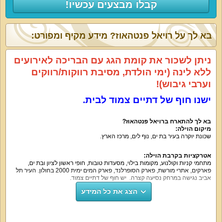
קבלו מבצעים עכשיו!
בא לך על רויאל פנטהאוז? מידע מקיף ומפורט:
ניתן לשכור את קומת הגג עם הבריכה לאירועים
ללא לינה (ימי הולדת, מסיבת רווקות/רווקים
וערבי גיבוש)!
ישנו חוף של דתיים צמוד לבית.
בא לך להתארח ברויאל פנטהאוז?
מיקום הוילה:
שכונת יוקרה בעיר בת ים, נוף לים, מרכז הארץ.
אטרקציות בקרבת הוילה:
מתחמי קניות וקולנוע, מקומות בילוי, מסעדות טובות, חופי ראשון לציון ובת ים,
פארקים, אתרי מורשת, פארק הסופרלנד, פארק המים ימית 2000 בחולון. העיר תל
אביב נגישה במרחק נסיעה קצרה. יש חוף של דתיים צמוד.
הצג את כל המידע
נוף חיצוני:
חופי הים.