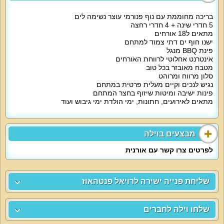
חנייה ל-2 רכבים, מגהץ, מתקני כושר, ערכת קפה, מעלית פרטית, נוף לים.
בריכה מחוממת עם נוף פנורמי עוצר נשימה לים
מיוחד לילדים:
5 חדרי שינה + 4 חדרי רחצה
הווילה מתאימה לאירוח עם ילדים בכל הגילאים. לינה לילדים בלול, מיטות יחיד,
מתאים ל18 אורחים
מזרני יחיד.
ישנו חוף ים דתי צמוד למתחם
פינת BBQ מנגל
מיוחד לדתיים:
אינטרנט אחלוטי לרווחת האורחים
אפשרות למיחם, פלטת שבת, בית כנסת ומקווה במרחק הליכה.
מטבח מאובזר בכל טוב
סלון מרווח ומרוהט
למי זה מתאים?
נגיש לנכים וקיים מעלית פרטית במתחם
משפחות, זוגות, קבוצות חברים, קהל דתי, סדנאות, הרצאות, אירועי חברה, אירועים
פינות ישיבה ומיטות שיזוף בחצר המתחם
עסקיים, ימי גיבוש, אירועים רומנטיים ומשפחתיים, ימי כיף, ימי הולדת, מסיבות
מתאים לאירועים, חתונות, ימי הולדת ימי גיבוש ועוד
רווקים ורווקות. אירוח ללא מגבלת רעש. גילאי 24 ומעלה. ניתן לשכור חלק מהמתחם
בעבור מסיבות רווקים ורווקות, ימי הולדת, ערבי גיבוש. אירועים קטנים ומסיבות עד
30 איש / נופש עם לינה עד 15 מבוגרים או ילדים + 3 תינוקות.
מבצעים בוילה
לפרטים צרו קשר עם אורנית
שליחת פנייה ישירה לרויאל פנטהאוז
שלחו וילה לחברים