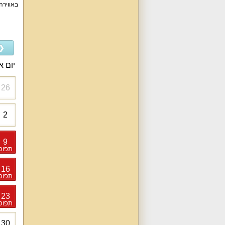
באווירה
❮
יום א
26
2
9
תפוס
16
תפוס
23
תפוס
30