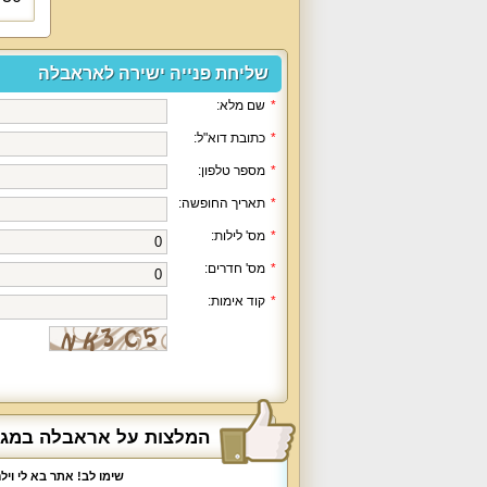
שליחת פנייה ישירה לאראבלה
*
שם מלא:
*
כתובת דוא"ל:
*
מספר טלפון:
*
תאריך החופשה:
*
מס' לילות:
*
מס' חדרים:
*
קוד אימות:
המלצות על אראבלה במג
שימו לב! אתר בא לי וי