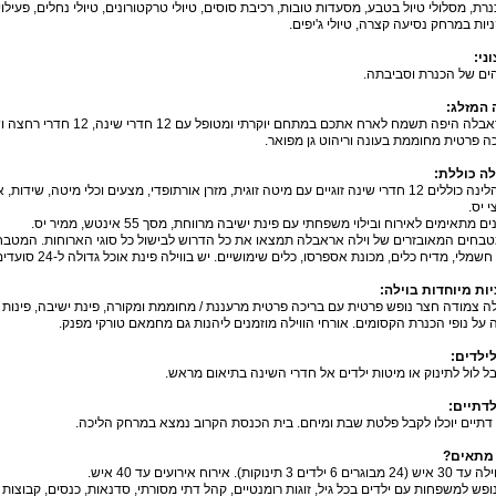
נרת
,
מסלולי טיול בטבע
,
מסעדות טובות
,
רכיבת סוסים
,
טיולי טרקטורונים
,
טיולי נחלים
,
פעילוי
ניות במרחק נסיעה קצרה
,
טיולי ג
'
יפים
.
וני
:
ים של הכנרת וסביבתה
.
 המזלג
:
ראבלה היפה תשמח לארח אתכם במתחם יוקרתי ומטופל עם
12
חדרי שינה
, 12
חדרי רחצה וש
ה פרטית מחוממת בעונה וריהוט גן מפואר
.
לה כוללת
:
הלינה כוללים
12
חדרי שינה זוגיים עם מיטה זוגית
,
מזרן אורתופדי
,
מצעים וכלי מיטה
,
שידות
,
א
י יס
.
ים מתאימים לאירוח ובילוי משפחתי עם פינת ישיבה מרווחת
,
מסך
55
אינטש
,
ממיר יס
.
בחים המאובזרים של וילה אראבלה תמצאו את כל הדרוש לבישול כל סוגי הארוחות
.
המטבחי
 חשמלי
,
מדיח כלים
,
מכונת אספרסו
,
כלים שימושיים
.
יש בווילה פינת אוכל גדולה ל
-24
סועדים
ות מיוחדות בוילה
:
לה צמודה חצר נופש פרטית עם בריכה פרטית מרעננת
/
מחוממת ומקורה
,
פינת ישיבה
,
פינות 
על נופי הכנרת הקסומים
.
אורחי הווילה מוזמנים ליהנות גם מחמאם טורקי מפנק
.
לילדים
:
בל לול לתינוק או מיטות ילדים אל חדרי השינה בתיאום מראש
.
לדתיים
:
דתיים יוכלו לקבל פלטת שבת ומיחם
.
בית הכנסת הקרוב נמצא במרחק הליכה
.
 מתאים
?
מבוגרים 6 ילדים 3 תינוקות).
אירוח אירועים עד
40
איש
.
נופש למשפחות עם ילדים בכל גיל
,
זוגות רומנטיים
,
קהל דתי מסורתי
,
סדנאות
,
כנסים
,
קבוצות 