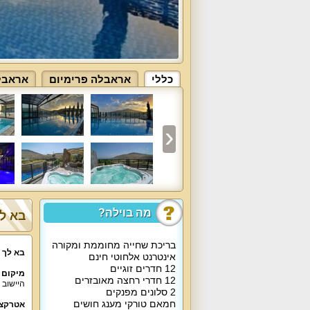
כללי
אראבלה פרימיום
אראבל
מה בוילה?
בא לך
בריכת שחייה מחוממת ומקורה
בא לך 
אינטרנט אלחוטי חינם
12 חדרים זוגיים
מיקום 
12 חדרי רחצה מאובזרים
היישוב 
2 סלונים מפנקים
חמאם טורקי מענג חושים
אטרקצי