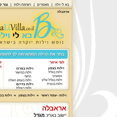
בא לי וילה
מאמרים
רשימת וילות
צור ק
אראבלה
בחר את הוילה המתאימה לך לחופ
לפי איזור
ל
ח
וילות בצפון
וילות במרכז
וילות בגליל
וילות במישור
המערבי
החוף
וילות בגליל עליון
וילות בעמק האלה
וילות בכנרת
וילות בדרום
וילות באילת
וילות - עמוד ראשי
וילות בצפון
וילות בכ
אראבלה
מגדל
יישוב בארץ: