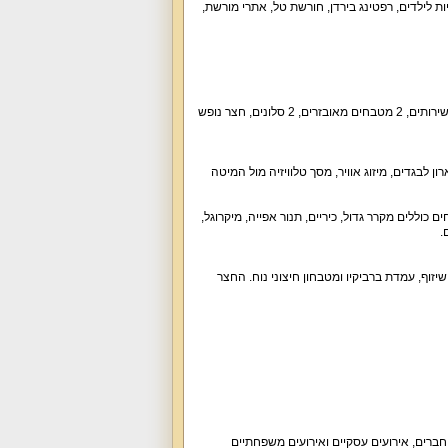
ות לילדים
,
רפטינג בירדן
,
חורשת טל
,
אתרי מורשת
,
ירותים
, 2
מטבחים מאובזרים
, 2
סלונים
,
חצר נופש
רון לבגדים
,
מיזוג אוויר
,
מסך טלוויזיה מול המיטה
ם כוללים מקרר גדול
,
כיריים
,
תנור אפייה
,
מיקרוגל
,
.
שיזוף
,
עמדת ברביקיו ומטבחון חיצוני נוח
.
החצר
חברים
,
אירועים עסקיים ואירועים משפחתיים