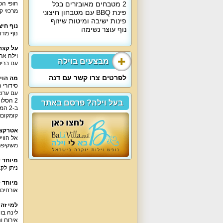
2 מטבחים מאובזרים בכל
חופי הכ
מרכזי ק
פינת BBQ עם מטבחון חיצוני
פינות ישיבה ומיטות שיזוף
נוף חיצ
נוף עוצר נשימה
נוף מדה
על קצה
וילה א
מבצעים בוילה
עם בריכ
לפרטים צרו קשר עם דנה
מה הוי
סידורי 
עם ערוצ
2
הסלונ
בעל וילה? פרסם באתר
ב
-2
המט
קומקום
אטרקצי
אל הווי
משקיפה 
מיוחד 
ניתן לק
מיוחד 
אורחים 
למי זה
לינה בווילה עד 30 איש (24 
אירוח ו