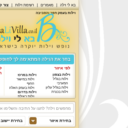
בא לי וילה
מאמרים
רשימת וילות
צור ק
וילות בעמק חפר והסביבה
בחר את הוילה המתאימה לך לחופ
לפי איזור
ל
ח
וילות בצפון
וילות במרכז
וילות בגליל
וילות במישור
המערבי
החוף
וילות בגליל עליון
וילות בעמק האלה
וילות בכנרת
וילות בדרום
וילות באילת
בחירת איזור
בחירת יישוב