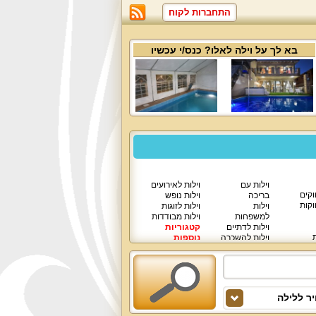
התחברות לקוח
בא לך על
וילה לאלו
? כנס/י עכשיו
וילות עם
וילות לאירועים
וקים
בריכה
וילות נופש
וקות
וילות
וילות לזוגות
למשפחות
וילות מבודדות
וילות לדתיים
קטגוריות
ת
וילות להשכרה
נוספות
וילות יוקרתיות
ר ללילה