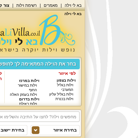
בא לי וילה
מאמרים
רשימת וילות
צור ק
בא לי וילה
בחר את הוילה המתאימה לך לחופ
לפי איזור
ל
ח
וילות בצפון
וילות במרכז
וילות בגליל
וילות במישור
המערבי
החוף
וילות בגליל עליון
וילות בעמק האלה
וילות בכנרת
וילות בדרום
וילות באילת
בחירת איזור
בחירת יישוב