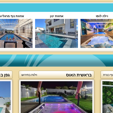
וילה לופז
אחוזת ינון
אחוזת נוף מרגליו
בראשית האוס
גפן בו
וף כנרת
וילות בתירוש