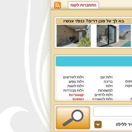
התחברות לקוח
בא לך על
סבן דרים
? כנס/י עכשיו
וילות עם
וילות לאירועים
וקים
בריכה
וילות נופש
וקות
וילות
וילות לזוגות
למשפחות
וילות מבודדות
וילות לדתיים
קטגוריות
ת
וילות להשכרה
נוספות
וילות יוקרתיות
ר ללילה