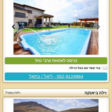
כניסה לאחוזת ערבי נחל
צור קשר עם בעל הוילה
052-9124964 - ליאל / בתאל
וילה ביאנקה
וילות במגדל