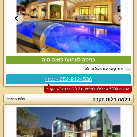
כניסה לאחוזת קאזה מיה
צור קשר עם בעל הוילה
052-9124536 - מירי
החל מ-‏6000 ₪ ללילה למזמינים 2 לילות בסופ"ש הקרוב
וילאה וילות יוקרה
וילות במגדל