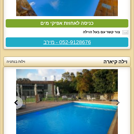
כניסה לאחוזת אפיקי מים
צור קשר עם בעל הוילה
052-9128676 - מירב
וילה קיארה
וילות בנתניה