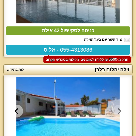
כניסה לסקייפול 42 אילת
צור קשר עם בעל הוילה
055-4313086 - אליס
החל מ-‏5500 ₪ ללילה למזמינים 2 לילות בסופ"ש הקרוב
וילה יהלום בלבן
וילות בתירוש