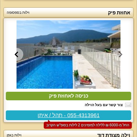
אחוזת פיק
וילות בספסופה
כניסה לאחוזת פיק
צור קשר עם בעל הוילה
055-4313961 - תהל / איתן
החל מ-‏6000 ₪ ללילה למזמינים 2 לילות בסופ"ש הקרוב
וילה מצודת דוד
וילות בגפן