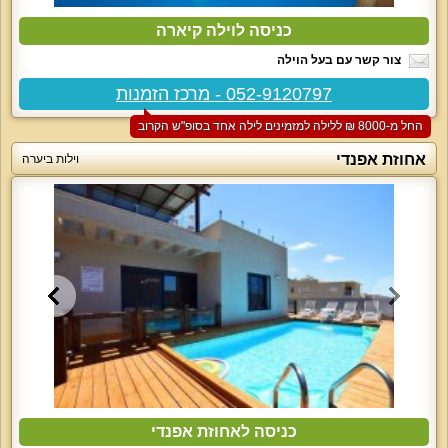
כניסה לוילה קיארה
צור קשר עם בעל הוילה
052-9120797 - מרכז הזמנות
החל מ-‏8000 ₪ ללילה למזמינים לילה אחד בסופ"ש הקרוב
אחוזת אפנדי
וילות ביערה
כניסה לאחוזת אפנדי