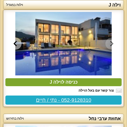
וילה J
וילות במגדל
כניסה לוילה J
צור קשר עם בעל הוילה
052-9128310 - נתי / חיים
אחוזת ערבי נחל
וילות בתירוש