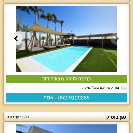
כניסה לוילה מצודת דוד
צור קשר עם בעל הוילה
052-9129285 - אסף
גפן בוטיק
וילות בנוף כנרת