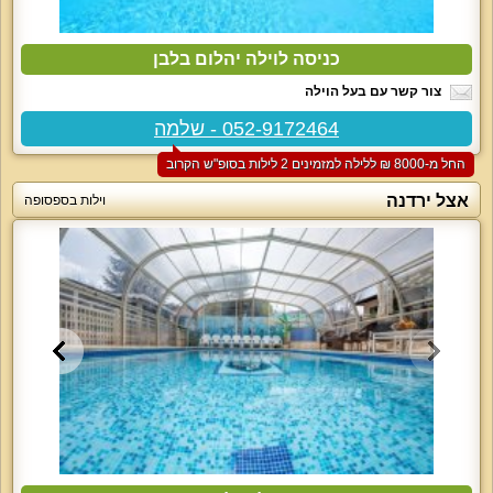
כניסה לוילה יהלום בלבן
צור קשר עם בעל הוילה
052-9172464 - שלמה
החל מ-‏8000 ₪ ללילה למזמינים 2 לילות בסופ"ש הקרוב
אצל ירדנה
וילות בספסופה