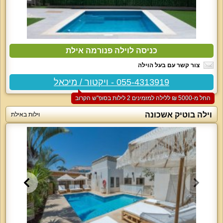
כניסה לוילה פנורמה אילת
צור קשר עם בעל הוילה
055-4313919 - ויקטור / מיכאל
החל מ-‏5000 ₪ ללילה למזמינים 2 לילות בסופ"ש הקרוב
וילה בוטיק אשכונה
וילות באילת