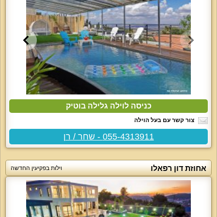
כניסה לוילה גלילה בוטיק
צור קשר עם בעל הוילה
055-4313911 - שחר / רן
אחוזת דון רפאלו
וילות בפקיעין החדשה