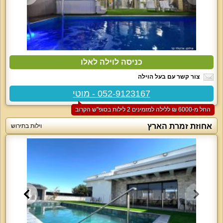
כניסה לוילה לאלו
צור קשר עם בעל הוילה
052-9123167 - מוטי
החל מ-‏6000 ₪ ללילה למזמינים 2 לילות בסופ"ש הקרוב
אחוזת זמרת הארץ
וילות בתירוש