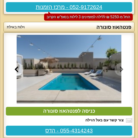
052-9172624 - מרכז הזמנות
החל מ-‏5250 ₪ ללילה למזמינים 3 לילות בסופ"ש הקרוב
פנטהאוז סונורה
וילות באילת
כניסה לפנטהאוז סונורה
צור קשר עם בעל הוילה
055-4314243 - הדס