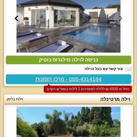
כניסה לוילה מילגרוס בוטיק
צור קשר עם בעל הוילה
055-4314164 - מרכז הזמנות
החל מ-‏4500 ₪ ללילה למזמינים 2 לילות בסופ"ש הקרוב
וילה מרטינלה
וילות בלימן