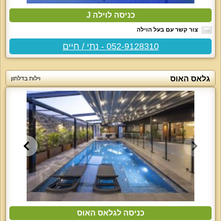
כניסה לוילה J
צור קשר עם בעל הוילה
052-9128310 - נתי / חיים
גלאס האוס
וילות בדלתון
כניסה לגלאס האוס