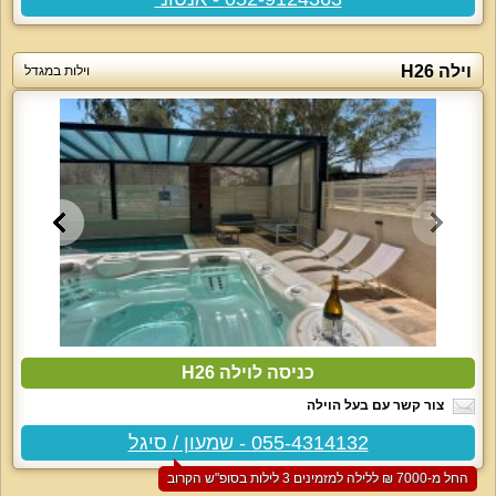
וילה H26
וילות במגדל
כניסה לוילה H26
צור קשר עם בעל הוילה
055-4314132 - שמעון / סיגל
החל מ-‏7000 ₪ ללילה למזמינים 3 לילות בסופ"ש הקרוב