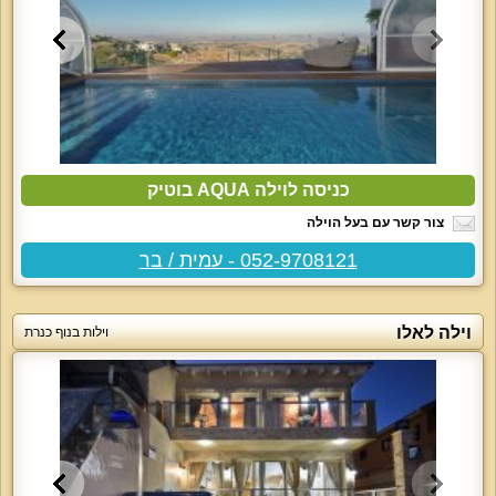
כניסה לוילה AQUA בוטיק
צור קשר עם בעל הוילה
052-9708121 - עמית / בר
וילה לאלו
וילות בנוף כנרת