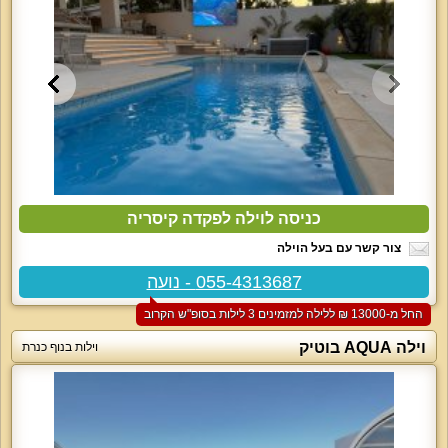
כניסה לוילה לפקדה קיסריה
צור קשר עם בעל הוילה
055-4313687 - נועה
החל מ-‏13000 ₪ ללילה למזמינים 3 לילות בסופ"ש הקרוב
וילה AQUA בוטיק
וילות בנוף כנרת