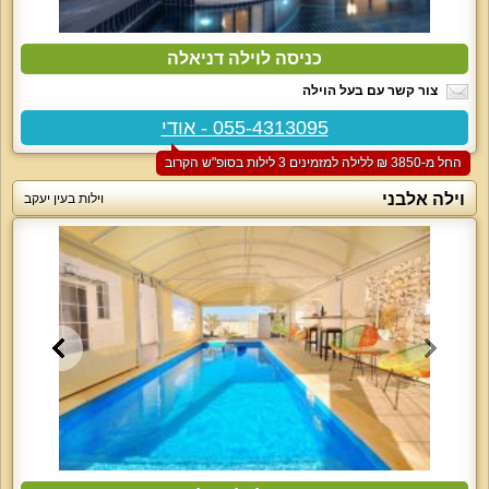
כניסה לוילה דניאלה
צור קשר עם בעל הוילה
055-4313095 - אודי
החל מ-‏3850 ₪ ללילה למזמינים 3 לילות בסופ"ש הקרוב
וילה אלבני
וילות בעין יעקב