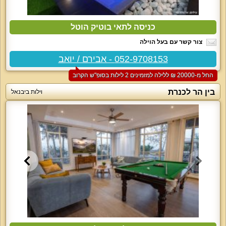
כניסה לתאי בוטיק הוטל
צור קשר עם בעל הוילה
052-9708153 - אבירם / יואב
החל מ-‏20000 ₪ ללילה למזמינים 2 לילות בסופ"ש הקרוב
בין הר לכנרת
וילות ביבנאל