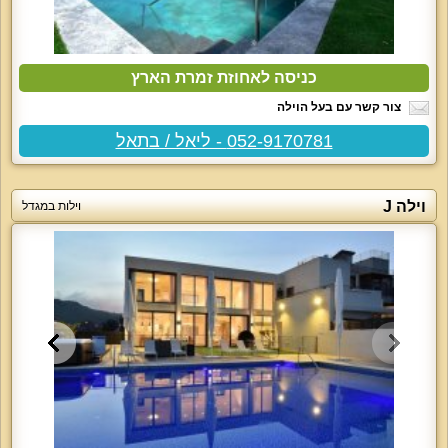
כניסה לאחוזת זמרת הארץ
צור קשר עם בעל הוילה
052-9170781 - ליאל / בתאל
וילה J
וילות במגדל