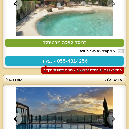
כניסה לוילה מרטינלה
צור קשר עם בעל הוילה
055-4314256 - מאיר
החל מ-‏7500 ₪ ללילה למזמינים 2 לילות בסופ"ש הקרוב
אראבלה
וילות במגדל