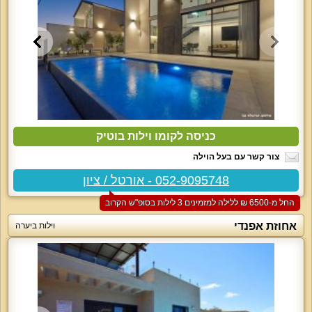
כניסה לקומו וילות בוטיק
צור קשר עם בעל הוילה
052-9095748 - אורטל / ציון
החל מ-‏6500 ₪ ללילה למזמינים 3 לילות בסופ"ש הקרוב
אחוזת אפנדי
וילות ביערה