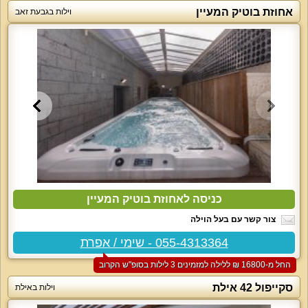
אחוזת בוטיק המעיין
וילות בגבעת זאב
כניסה לאחוזת בוטיק המעיין
צור קשר עם בעל הוילה
055-4313364 - שימי / אפרת
החל מ-‏16800 ₪ ללילה למזמינים 3 לילות בסופ"ש הקרוב
סקייפול 42 אילת
וילות באילת