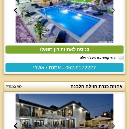
כניסה לאחוזת דון רפאלו
צור קשר עם בעל הוילה
052-9172227 - אסנת / אשרי
אחוזת כנרת הוילה הלבנה
וילות במגדל