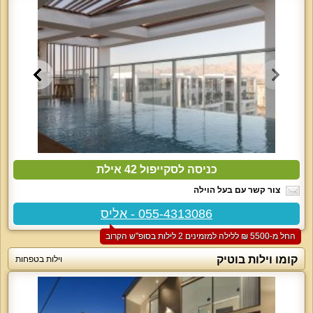
כניסה לסקייפול 42 אילת
צור קשר עם בעל הוילה
055-4313086 - אליס
החל מ-‏5500 ₪ ללילה למזמינים 2 לילות בסופ"ש הקרוב
קומו וילות בוטיק
וילות בטפחות