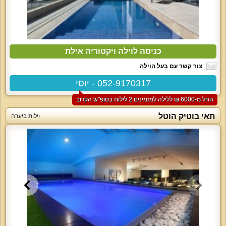
כניסה לוילה ויקטוריה אילת
צור קשר עם בעל הוילה
052-9170317 - יוסי
החל מ-‏6000 ₪ ללילה למזמינים 2 לילות בסופ"ש הקרוב
תאי בוטיק הוטל
וילות ביערה