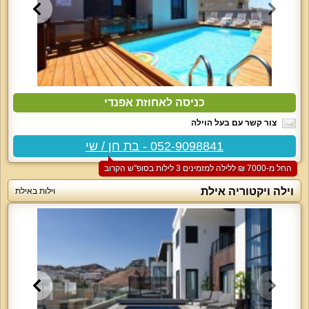
כניסה לאחוזת אפנדי
צור קשר עם בעל הוילה
052-9098841 - בת חן / שי
החל מ-‏7000 ₪ ללילה למזמינים 3 לילות בסופ"ש הקרוב
וילה ויקטוריה אילת
וילות באילת