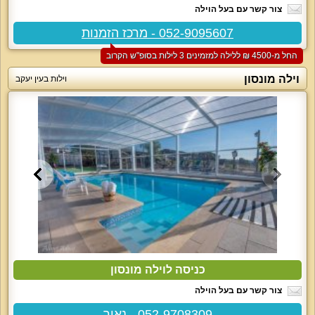
צור קשר עם בעל הוילה
052-9095607 - מרכז הזמנות
החל מ-‏4500 ₪ ללילה למזמינים 3 לילות בסופ"ש הקרוב
וילה מונסון
וילות בעין יעקב
כניסה לוילה מונסון
צור קשר עם בעל הוילה
052-9708309 - נאור