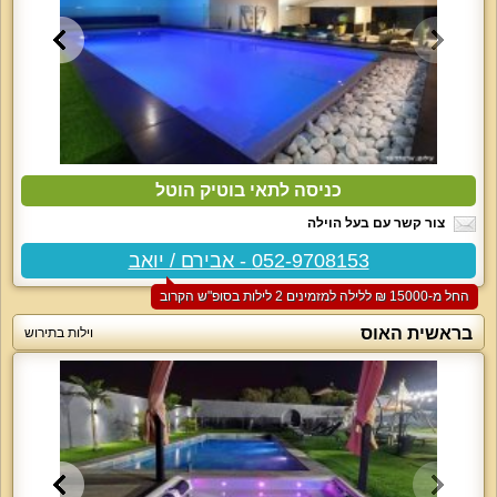
כניסה לתאי בוטיק הוטל
צור קשר עם בעל הוילה
052-9708153 - אבירם / יואב
החל מ-‏15000 ₪ ללילה למזמינים 2 לילות בסופ"ש הקרוב
בראשית האוס
וילות בתירוש