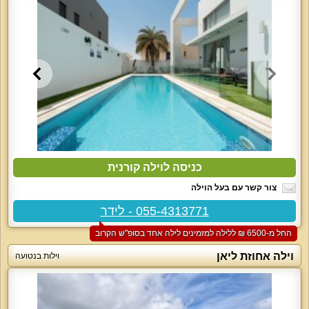
כניסה לוילה קורנית
צור קשר עם בעל הוילה
055-4313771 - לידר
החל מ-‏6500 ₪ ללילה למזמינים לילה אחד בסופ"ש הקרוב
וילה אחוזת ליאן
וילות בנטועה