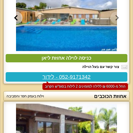
כניסה לוילה אחוזת ליאן
צור קשר עם בעל הוילה
052-9171342 - לידור
החל מ-‏6000 ₪ ללילה למזמינים 2 לילות בסופ"ש הקרוב
אחוזת הכוכבים
וילות בעמק חפר והסביבה