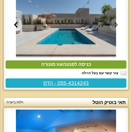
כניסה לפנטהאוז סונורה
צור קשר עם בעל הוילה
055-4314243 - הדס
תאי בוטיק הוטל
וילות ביערה