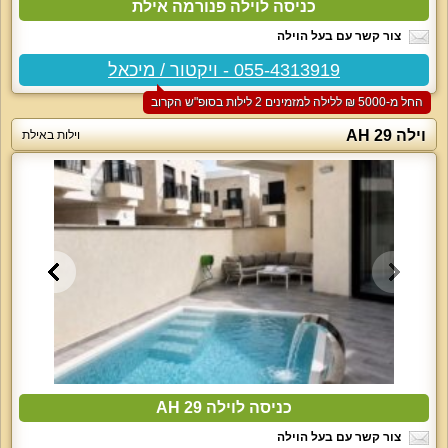
כניסה לוילה פנורמה אילת
צור קשר עם בעל הוילה
055-4313919 - ויקטור / מיכאל
החל מ-‏5000 ₪ ללילה למזמינים 2 לילות בסופ"ש הקרוב
וילה 29 AH
וילות באילת
כניסה לוילה 29 AH
צור קשר עם בעל הוילה