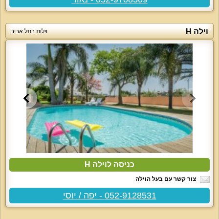
וילה H
וילות בתל אביב
כניסה לוילה H
צור קשר עם בעל הוילה
052-9128531 - יפה / יוסי