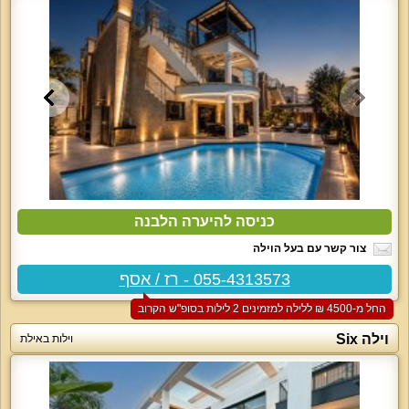
כניסה להיערה הלבנה
צור קשר עם בעל הוילה
055-4313573 - רז / אסף
החל מ-‏4500 ₪ ללילה למזמינים 2 לילות בסופ"ש הקרוב
וילה Six
וילות באילת