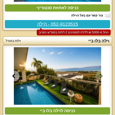
כניסה לאחוזת סנטוריני
צור קשר עם בעל הוילה
052-9123515 - הילה
החל מ-‏5000 ₪ ללילה למזמינים 2 לילות בסופ"ש הקרוב
וילה בלו ביי
וילות במגדל
כניסה לוילה בלו ביי