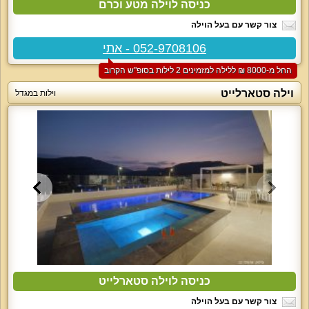
כניסה לוילה מטע וכרם
צור קשר עם בעל הוילה
052-9708106 - אתי
החל מ-‏8000 ₪ ללילה למזמינים 2 לילות בסופ"ש הקרוב
וילה סטארלייט
וילות במגדל
כניסה לוילה סטארלייט
צור קשר עם בעל הוילה