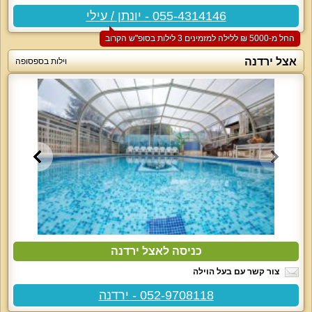
055-4314146 - יונתן / עילי
החל מ-‏5000 ₪ ללילה למזמינים 3 לילות בסופ"ש הקרוב
אצל ירדנה
וילות בספסופה
כניסה לאצל ירדנה
צור קשר עם בעל הוילה
052-9708118 - ירדנה