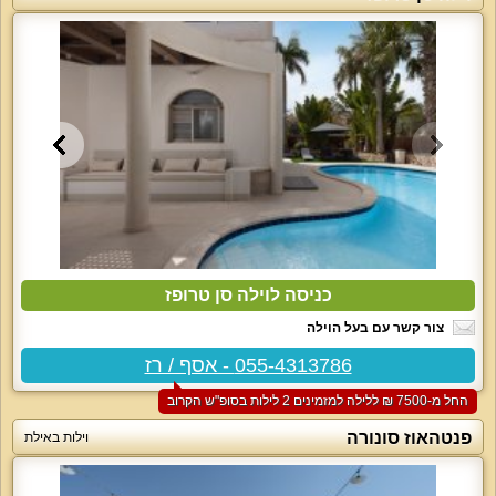
כניסה לוילה סן טרופז
צור קשר עם בעל הוילה
055-4313786 - אסף / רז
החל מ-‏7500 ₪ ללילה למזמינים 2 לילות בסופ"ש הקרוב
פנטהאוז סונורה
וילות באילת