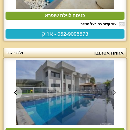
כניסה לוילה שופרא
צור קשר עם בעל הוילה
052-9095573 - אריק
אחוזת אסתובן
וילות ביערה