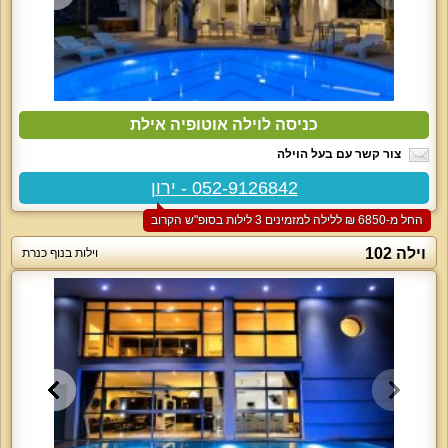
כניסה לוילה אוטופיה אילת
צור קשר עם בעל הוילה
052-9126842 - ירון
החל מ-‏6850 ₪ ללילה למזמינים 3 לילות בסופ"ש הקרוב
וילה 102
וילות בנוף כנרת