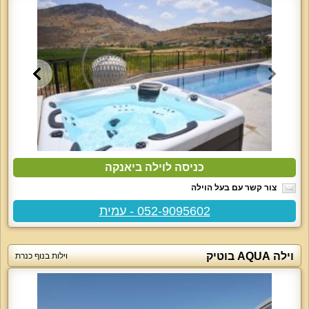
כניסה לוילה ביאנקה
צור קשר עם בעל הוילה
052-9095602 - עמית
וילה AQUA בוטיק
וילות בנוף כנרת