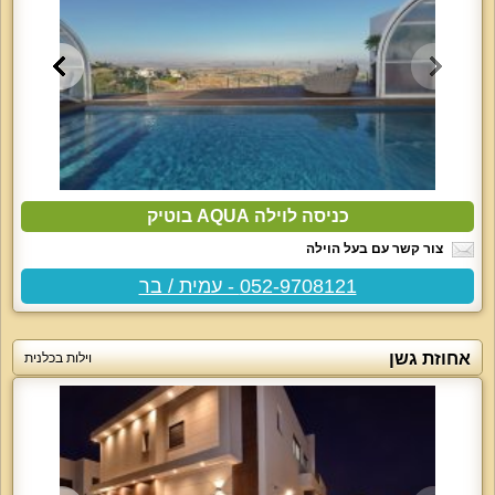
כניסה לוילה AQUA בוטיק
צור קשר עם בעל הוילה
052-9708121 - עמית / בר
אחוזת גשן
וילות בכלנית