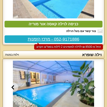
כניסה לוילה קאסה אור מוריה
צור קשר עם בעל הוילה
052-9171886 - מרכז הזמנות
החל מ-‏8500 ₪ ללילה למזמינים 2 לילות בסופ"ש הקרוב
וילה שופרא
וילות במנות