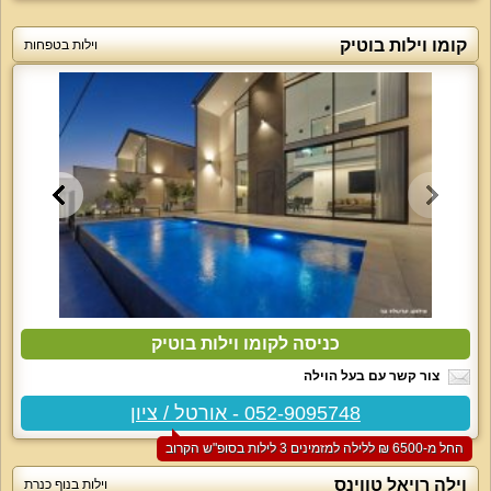
קומו וילות בוטיק
וילות בטפחות
כניסה לקומו וילות בוטיק
צור קשר עם בעל הוילה
052-9095748 - אורטל / ציון
החל מ-‏6500 ₪ ללילה למזמינים 3 לילות בסופ"ש הקרוב
וילה רויאל טווינס
וילות בנוף כנרת