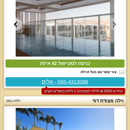
כניסה לסקייפול 42 אילת
צור קשר עם בעל הוילה
055-4313086 - אליס
החל מ-‏5500 ₪ ללילה למזמינים 2 לילות בסופ"ש הקרוב
וילה מצודת דוד
וילות בגפן