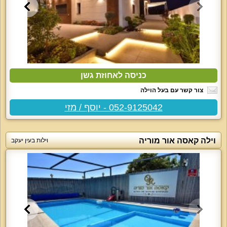
כניסה לאחוזת גשן
צור קשר עם בעל הוילה
052-9125042 - יוסף / מזי
וילה קאסה אור מוריה
וילות בעין יעקב