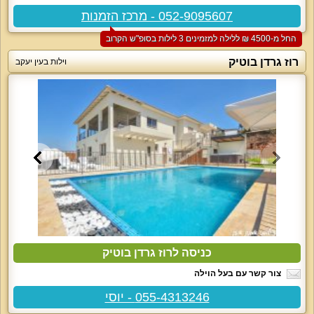
052-9095607 - מרכז הזמנות
החל מ-‏4500 ₪ ללילה למזמינים 3 לילות בסופ"ש הקרוב
רוז גרדן בוטיק
וילות בעין יעקב
כניסה לרוז גרדן בוטיק
צור קשר עם בעל הוילה
055-4313246 - יוסי