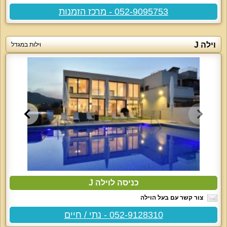
052-9095753 - מרכז הזמנות
וילה J
וילות במגדל
כניסה לוילה J
צור קשר עם בעל הוילה
052-9128310 - נתי / חיים