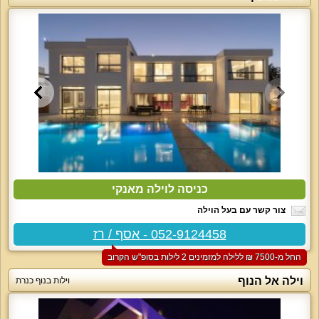
כניסה לוילה מאנקי
צור קשר עם בעל הוילה
052-9124458 - אסף / רז
החל מ-‏7500 ₪ ללילה למזמינים 2 לילות בסופ"ש הקרוב
וילה אל הנוף
וילות בנוף כנרת