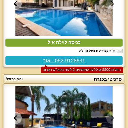
כניסה לוילה איל
צור קשר עם בעל הוילה
052-9128631 - אור
החל מ-‏5500 ₪ ללילה למזמינים 2 לילות בסופ"ש הקרוב
סרניטי בכנרת
וילות במגדל