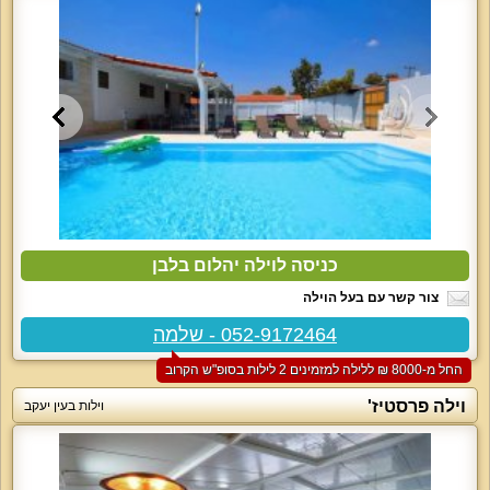
כניסה לוילה יהלום בלבן
צור קשר עם בעל הוילה
052-9172464 - שלמה
החל מ-‏8000 ₪ ללילה למזמינים 2 לילות בסופ"ש הקרוב
וילה פרסטיז'
וילות בעין יעקב