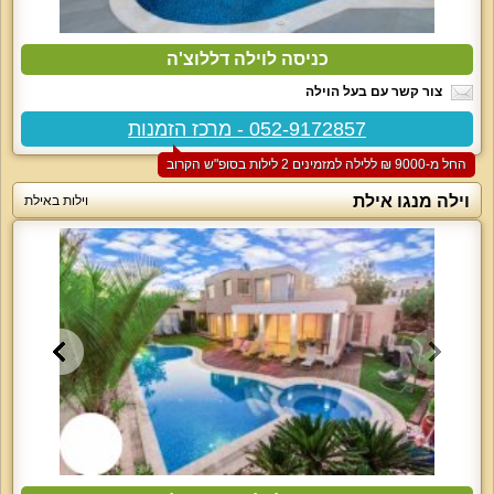
כניסה לוילה דללוצ'ה
צור קשר עם בעל הוילה
052-9172857 - מרכז הזמנות
החל מ-‏9000 ₪ ללילה למזמינים 2 לילות בסופ"ש הקרוב
וילה מנגו אילת
וילות באילת