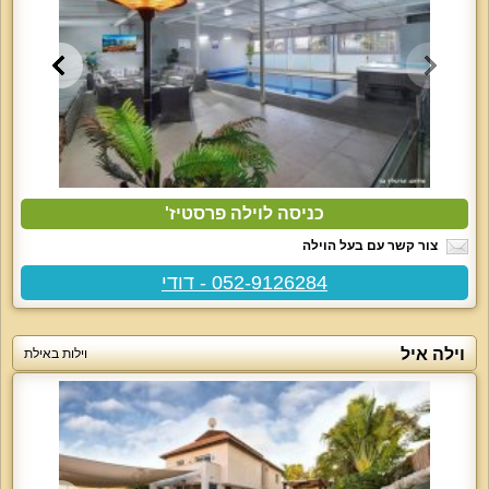
כניסה לוילה פרסטיז'
צור קשר עם בעל הוילה
052-9126284 - דודי
וילה איל
וילות באילת