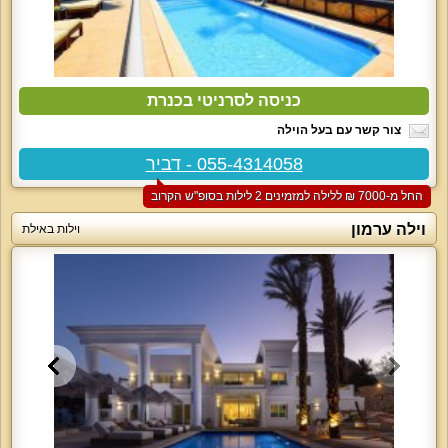
כניסה לסרניטי בכנרת
צור קשר עם בעל הוילה
055-4314058 - דביר
החל מ-‏7000 ₪ ללילה למזמינים 2 לילות בסופ"ש הקרוב
וילה ערמון
וילות באילת