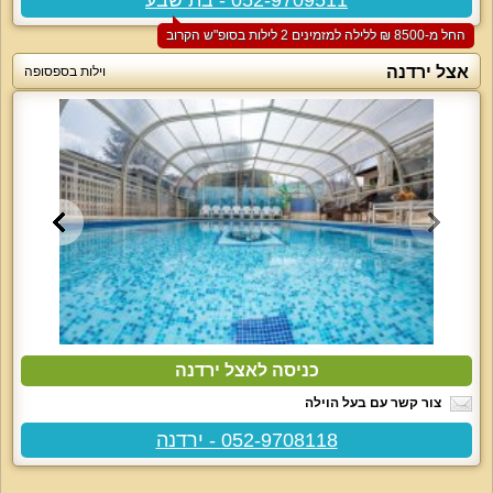
החל מ-‏8500 ₪ ללילה למזמינים 2 לילות בסופ"ש הקרוב
אצל ירדנה
וילות בספסופה
כניסה לאצל ירדנה
צור קשר עם בעל הוילה
052-9708118 - ירדנה