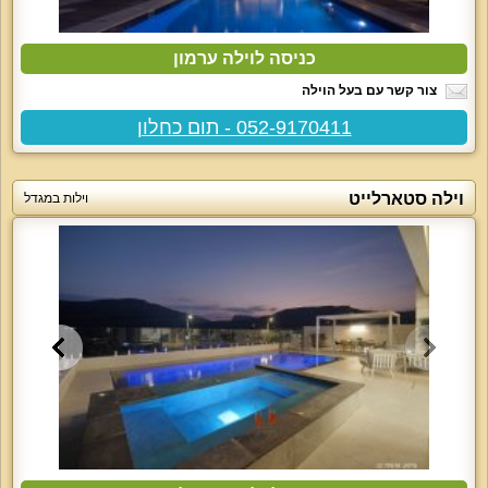
כניסה לוילה ערמון
צור קשר עם בעל הוילה
052-9170411 - תום כחלון
וילה סטארלייט
וילות במגדל