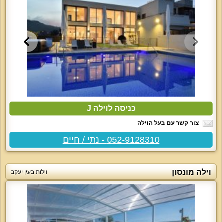
כניסה לוילה J
צור קשר עם בעל הוילה
052-9128310 - נתי / חיים
וילה מונסון
וילות בעין יעקב