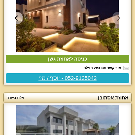
כניסה לאחוזת גשן
צור קשר עם בעל הוילה
052-9125042 - יוסף / מזי
אחוזת אסתובן
וילות ביערה