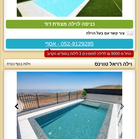
כניסה לוילה מצודת דוד
צור קשר עם בעל הוילה
052-9129285 - אסף
החל מ-‏9000 ₪ ללילה למזמינים 3 לילות בסופ"ש הקרוב
וילה רויאל טווינס
וילות בנוף כנרת