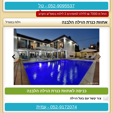
052-9095537 - טל
החל מ-‏7000 ₪ ללילה למזמינים 3 לילות בסופ"ש הקרוב
אחוזת כנרת הוילה הלבנה
וילות במגדל
כניסה לאחוזת כנרת הוילה הלבנה
צור קשר עם בעל הוילה
052-9172074 - עמית