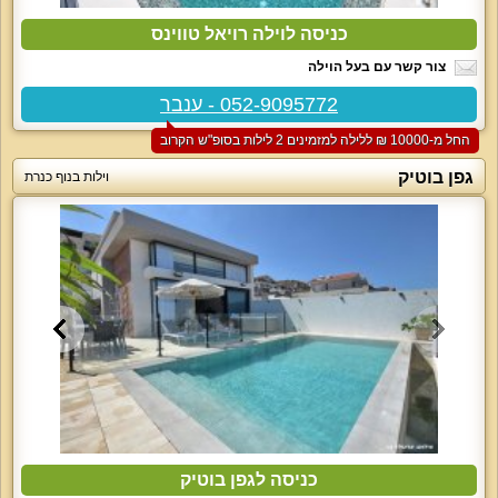
כניסה לוילה רויאל טווינס
צור קשר עם בעל הוילה
052-9095772 - ענבר
החל מ-‏10000 ₪ ללילה למזמינים 2 לילות בסופ"ש הקרוב
גפן בוטיק
וילות בנוף כנרת
כניסה לגפן בוטיק