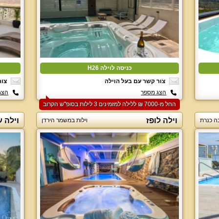
כניסה לוילה H26
צור קשר עם בעל הוילה
צור
הצג מספר
הצג
החל מ-‏7000 ₪ ללילה למזמינים 3 לילות בסופ"ש הקרוב
וילה לופז
וילה ע
ה כנרת
וילות במשמר הירדן