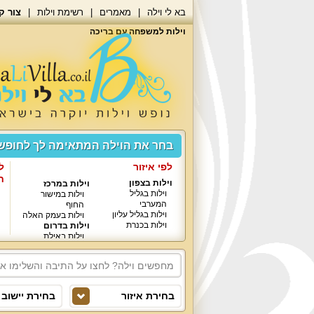
בא לי וילה
מאמרים
רשימת וילות
צור ק
וילות למשפחה עם בריכה
בחר את הוילה המתאימה לך לחופ
לפי איזור
ל
ח
וילות בצפון
וילות במרכז
וילות בגליל
וילות במישור
המערבי
החוף
וילות בגליל עליון
וילות בעמק האלה
וילות בכנרת
וילות בדרום
וילות באילת
בחירת איזור
בחירת יישוב