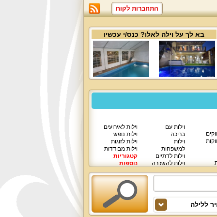
התחברות לקוח
בא לך על
וילה לאלו
? כנס/י עכשיו
וילות עם
וילות לאירועים
וקים
בריכה
וילות נופש
וקות
וילות
וילות לזוגות
למשפחות
וילות מבודדות
וילות לדתיים
קטגוריות
ת
וילות להשכרה
נוספות
וילות יוקרתיות
ר ללילה