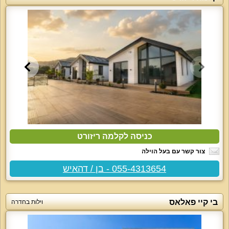
כניסה לקלמה ריזורט
צור קשר עם בעל הוילה
055-4313654 - בן / דהאיש
בי קיי פאלאס
וילות בחדרה