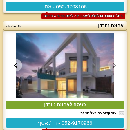
052-9708106 - אתי
החל מ-‏9000 ₪ ללילה למזמינים 2 לילות בסופ"ש הקרוב
אחוזת ג'ורדן
וילות באילת
כניסה לאחוזת ג'ורדן
צור קשר עם בעל הוילה
052-9170966 - רז / אסף