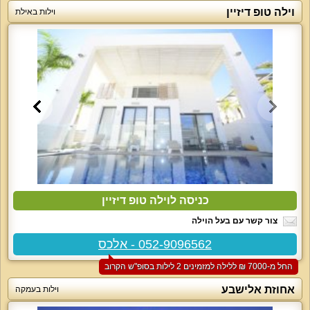
וילה טופ דיזיין
וילות באילת
כניסה לוילה טופ דיזיין
צור קשר עם בעל הוילה
052-9096562 - אלכס
החל מ-‏7000 ₪ ללילה למזמינים 2 לילות בסופ"ש הקרוב
אחוזת אלישבע
וילות בעמקה