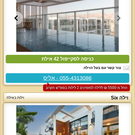
כניסה לסקייפול 42 אילת
צור קשר עם בעל הוילה
055-4313086 - אליס
החל מ-‏5500 ₪ ללילה למזמינים 2 לילות בסופ"ש הקרוב
וילה Six
וילות באילת