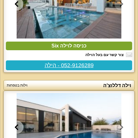
כניסה לוילה Six
צור קשר עם בעל הוילה
052-9126289 - הילה
וילה דללוצ'ה
וילות בטפחות