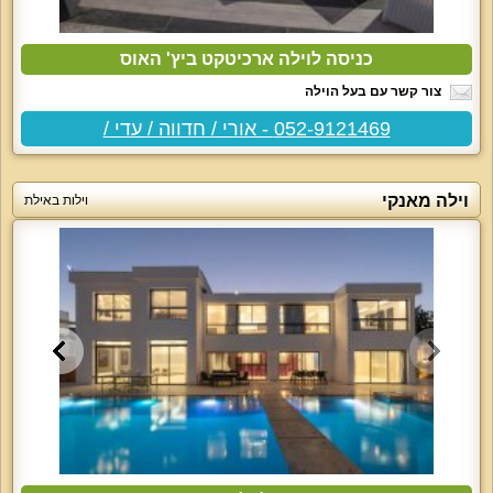
כניסה לוילה ארכיטקט ביץ' האוס
צור קשר עם בעל הוילה
052-9121469 - אורי / חדווה / עדי /
וילה מאנקי
וילות באילת