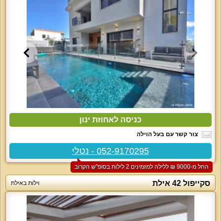
כניסה לאחוזת ינון
צור קשר עם בעל הוילה
052-9170295 - נטלי
החל מ-‏9000 ₪ ללילה למזמינים 2 לילות בסופ"ש הקרוב
סקייפול 42 אילת
וילות באילת