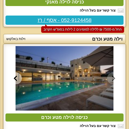
כניסה לוילה מאנקי
צור קשר עם בעל הוילה
052-9124458 - אסף / רז
החל מ-‏7500 ₪ ללילה למזמינים 2 לילות בסופ"ש הקרוב
וילה מטע וכרם
וילות באלקוש
כניסה לוילה מטע וכרם
צור קשר עם בעל הוילה