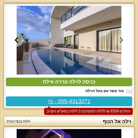
כניסה לוילה טרויה אילת
צור קשר עם בעל הוילה
055-4313271 - נוי
החל מ-‏6500 ₪ ללילה למזמינים 3 לילות בסופ"ש הקרוב
וילה אל הנוף
וילות בנוף כנרת