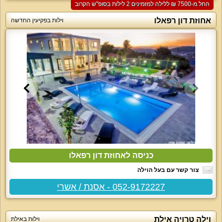
החל מ-‏7500 ₪ ללילה למזמינים 2 לילות בסופ"ש הקרוב
אחוזת דון רפאלו
וילות בפקיעין החדשה
כניסה לאחוזת דון רפאלו
צור קשר עם בעל הוילה
052-9172227 - אסנת / אשרי
וילה טרויה אילת
וילות באילת