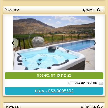
וילה ביאנקה
וילות במגדל
כניסה לוילה ביאנקה
צור קשר עם בעל הוילה
052-9095602 - עמית
קלמה ריזורט
וילות במע'אר