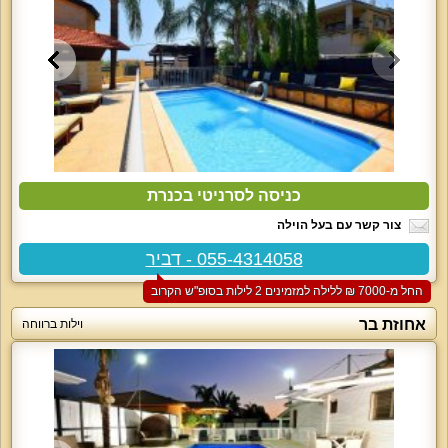
כניסה לסרניטי בכנרת
צור קשר עם בעל הוילה
055-4314058 - דביר
החל מ-‏7000 ₪ ללילה למזמינים 2 לילות בסופ"ש הקרוב
אחוזת בר
וילות ברווחה