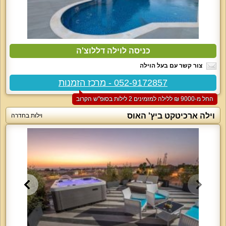
כניסה לוילה דללוצ'ה
צור קשר עם בעל הוילה
052-9172857 - מרכז הזמנות
החל מ-‏9000 ₪ ללילה למזמינים 2 לילות בסופ"ש הקרוב
וילה ארכיטקט ביץ' האוס
וילות בחדרה