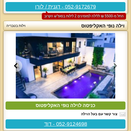
052-9172679 - דגנית / לורן
החל מ-‏5500 ₪ ללילה למזמינים 2 לילות בסופ"ש הקרוב
וילה נופי האקליפטוס
וילות בטבריה
כניסה לוילה נופי האקליפטוס
צור קשר עם בעל הוילה
052-9124698 - דוד