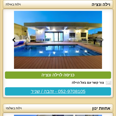
וילה ונציה
וילות באילת
כניסה לוילה ונציה
צור קשר עם בעל הוילה
052-9708105 - זהבה / שניר
אחוזת ינון
וילות בשלומי