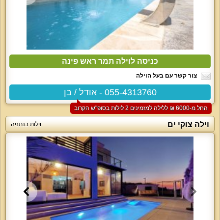
כניסה לוילה תמר ראש פינה
צור קשר עם בעל הוילה
055-4313760 - אודל / בן
החל מ-‏6000 ₪ ללילה למזמינים 2 לילות בסופ"ש הקרוב
וילה צוקי ים
וילות בנתניה