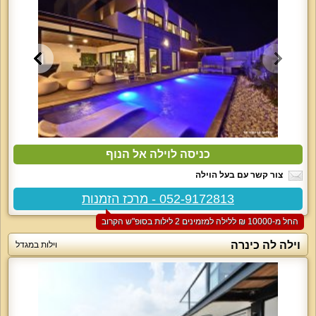
כניסה לוילה אל הנוף
צור קשר עם בעל הוילה
052-9172813 - מרכז הזמנות
החל מ-‏10000 ₪ ללילה למזמינים 2 לילות בסופ"ש הקרוב
וילה לה כינרה
וילות במגדל