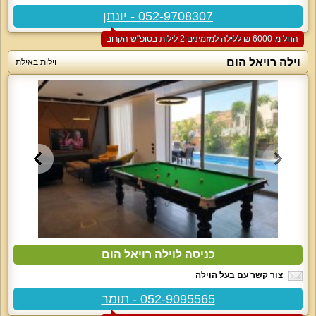
052-9708307 - יונתן
החל מ-‏6000 ₪ ללילה למזמינים 2 לילות בסופ"ש הקרוב
וילה רויאל הום
וילות באילת
כניסה לוילה רויאל הום
צור קשר עם בעל הוילה
052-9095565 - תומר