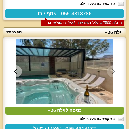
צור קשר עם בעל הוילה
055-4313786 - אסף / רז
החל מ-‏7500 ₪ ללילה למזמינים 2 לילות בסופ"ש הקרוב
וילה H26
וילות במגדל
כניסה לוילה H26
צור קשר עם בעל הוילה
055-4314132 - שמעון / סיגל