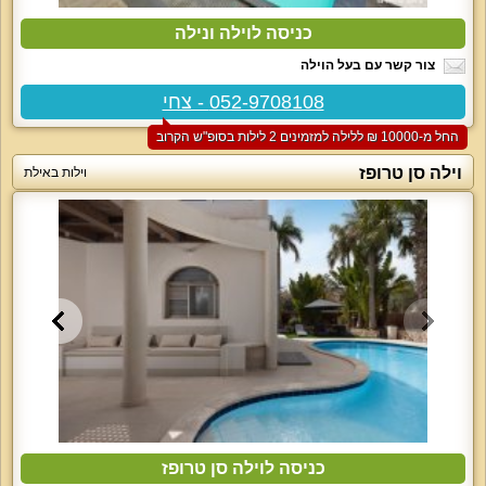
כניסה לוילה ונילה
צור קשר עם בעל הוילה
052-9708108 - צחי
החל מ-‏10000 ₪ ללילה למזמינים 2 לילות בסופ"ש הקרוב
וילה סן טרופז
וילות באילת
כניסה לוילה סן טרופז