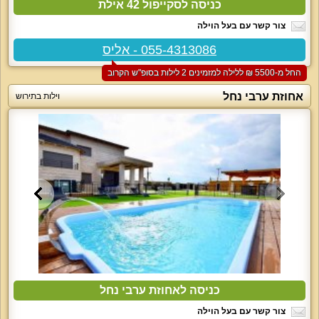
כניסה לסקייפול 42 אילת
צור קשר עם בעל הוילה
055-4313086 - אליס
החל מ-‏5500 ₪ ללילה למזמינים 2 לילות בסופ"ש הקרוב
אחוזת ערבי נחל
וילות בתירוש
כניסה לאחוזת ערבי נחל
צור קשר עם בעל הוילה