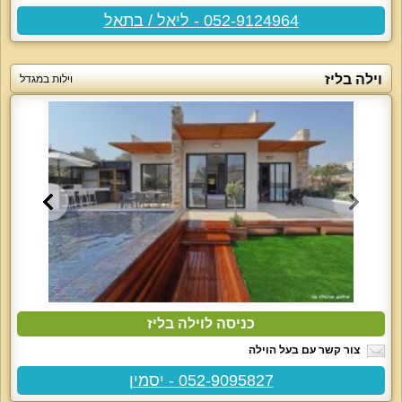
052-9124964 - ליאל / בתאל
וילה בליז
וילות במגדל
כניסה לוילה בליז
צור קשר עם בעל הוילה
052-9095827 - יסמין