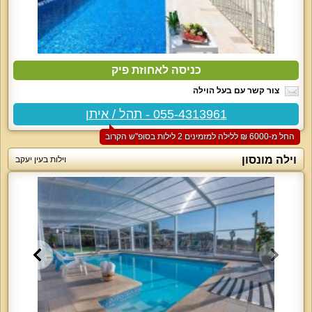
כניסה לאחוזת פיק
צור קשר עם בעל הוילה
055-4313961 - תהל / איתן
החל מ-‏6000 ₪ ללילה למזמינים 2 לילות בסופ"ש הקרוב
וילה מונסון
וילות בעין יעקב