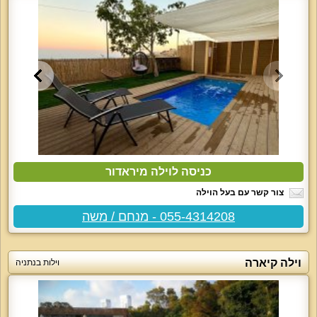
כניסה לוילה מיראדור
צור קשר עם בעל הוילה
055-4314208 - מנחם / משה
וילה קיארה
וילות בנתניה