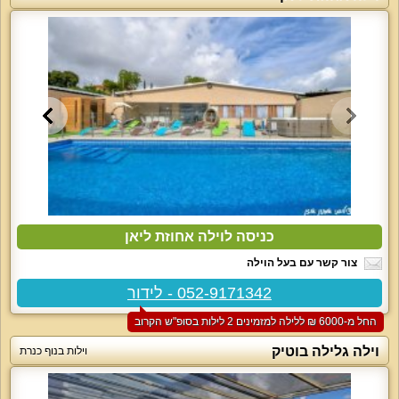
כניסה לוילה אחוזת ליאן
צור קשר עם בעל הוילה
052-9171342 - לידור
החל מ-‏6000 ₪ ללילה למזמינים 2 לילות בסופ"ש הקרוב
וילה גלילה בוטיק
וילות בנוף כנרת