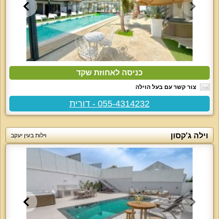
כניסה לאחוזת שקד
צור קשר עם בעל הוילה
055-4314232 - דורית
וילה ג'קסון
וילות בעין יעקב