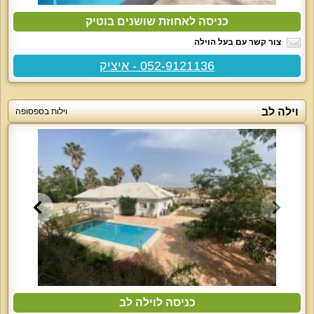
כניסה לאחוזת שושנים בוטיק
צור קשר עם בעל הוילה
052-9121136 - איציק
וילה לב
וילות בספסופה
כניסה לוילה לב