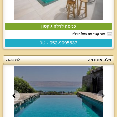
כניסה לוילה ג'קסון
צור קשר עם בעל הוילה
052-9095537 - טל
וילה אסנסיה
וילות במגדל