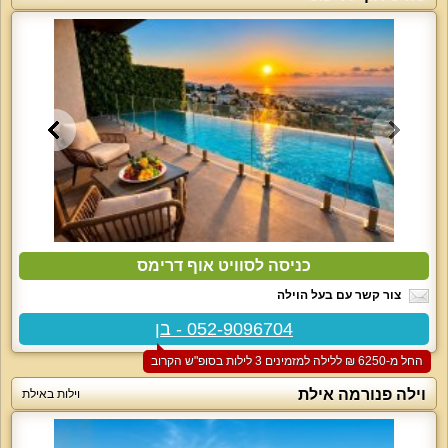
כניסה לסוויט אוף דרימס
צור קשר עם בעל הוילה
052-9096704 - בן
החל מ-‏6250 ₪ ללילה למזמינים 3 לילות בסופ"ש הקרוב
וילה פנורמה אילת
וילות באילת