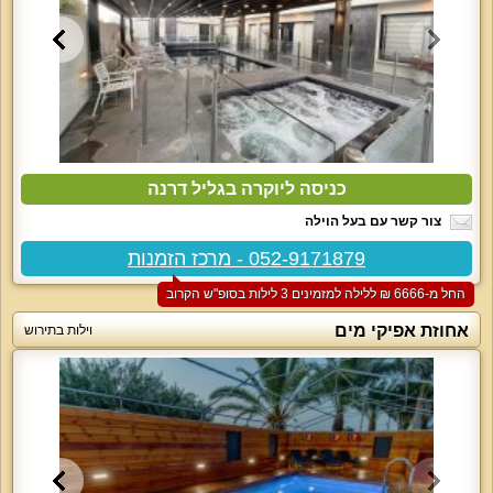
כניסה ליוקרה בגליל דרנה
צור קשר עם בעל הוילה
052-9171879 - מרכז הזמנות
החל מ-‏6666 ₪ ללילה למזמינים 3 לילות בסופ"ש הקרוב
אחוזת אפיקי מים
וילות בתירוש