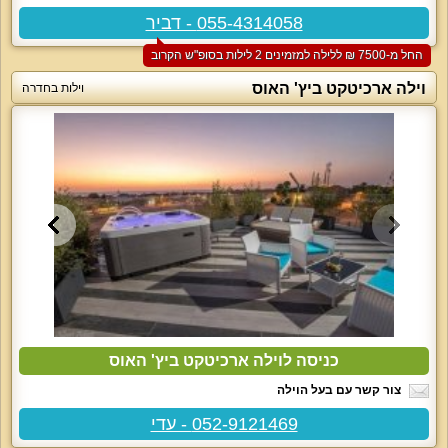
055-4314058 - דביר
החל מ-‏7500 ₪ ללילה למזמינים 2 לילות בסופ"ש הקרוב
וילה ארכיטקט ביץ' האוס
וילות בחדרה
כניסה לוילה ארכיטקט ביץ' האוס
צור קשר עם בעל הוילה
052-9121469 - עדי