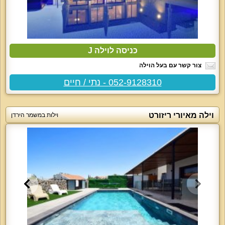
כניסה לוילה J
צור קשר עם בעל הוילה
052-9128310 - נתי / חיים
וילה מאיורי ריזורט
וילות במשמר הירדן