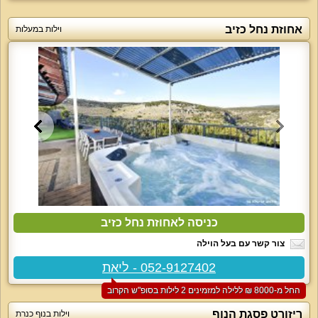
אחוזת נחל כזיב
וילות במעלות
כניסה לאחוזת נחל כזיב
צור קשר עם בעל הוילה
052-9127402 - ליאת
החל מ-‏8000 ₪ ללילה למזמינים 2 לילות בסופ"ש הקרוב
ריזורט פסגת הנוף
וילות בנוף כנרת