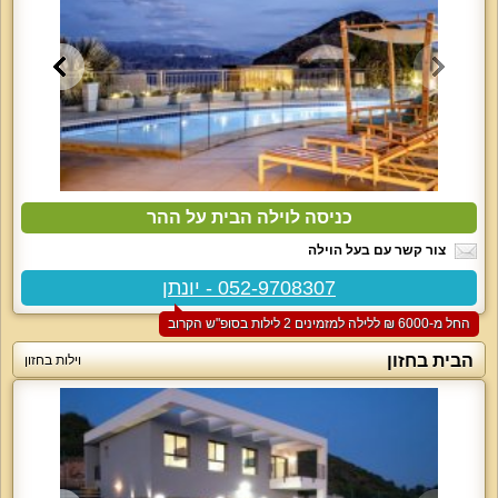
כניסה לוילה הבית על ההר
צור קשר עם בעל הוילה
052-9708307 - יונתן
החל מ-‏6000 ₪ ללילה למזמינים 2 לילות בסופ"ש הקרוב
הבית בחזון
וילות בחזון