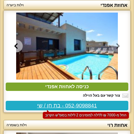
אחוזת אפנדי
וילות ביערה
כניסה לאחוזת אפנדי
צור קשר עם בעל הוילה
052-9098841 - בת חן / שי
החל מ-‏7000 ₪ ללילה למזמינים 2 לילות בסופ"ש הקרוב
אחוזת רוי
וילות בשומרה