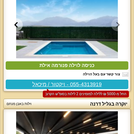
כניסה לוילה פנורמה אילת
צור קשר עם בעל הוילה
055-4313919 - ויקטור / מיכאל
החל מ-‏5000 ₪ ללילה למזמינים 2 לילות בסופ"ש הקרוב
יוקרה בגליל דרנה
וילות באבן מנחם