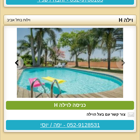
וילה H
וילות בתל אביב
כניסה לוילה H
צור קשר עם בעל הוילה
052-9128531 - יפה / יוסי