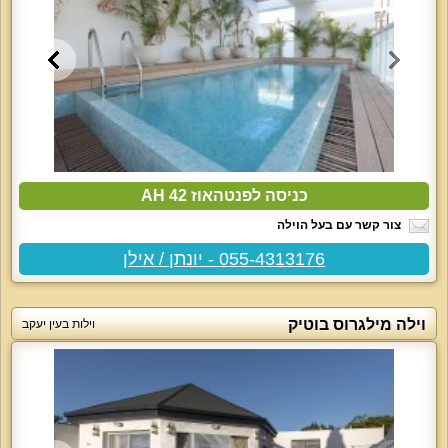
כניסה לפנטהאוז AH 42
צור קשר עם בעל הוילה
055-4313176 - יונתן / אילן
וילה מילגרוס בוטיק
וילות בעין יעקב