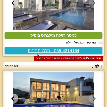
כניסה לוילה מילגרוס בוטיק
צור קשר עם בעל הוילה
055-4314164 - מרכז הזמנות
החל מ-‏4500 ₪ ללילה למזמינים 2 לילות בסופ"ש הקרוב
וילה J
וילות במגדל