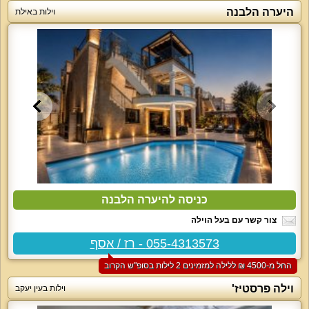
היערה הלבנה
וילות באילת
כניסה להיערה הלבנה
צור קשר עם בעל הוילה
055-4313573 - רז / אסף
החל מ-‏4500 ₪ ללילה למזמינים 2 לילות בסופ"ש הקרוב
וילה פרסטיז'
וילות בעין יעקב