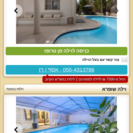
כניסה לוילה סן טרופז
צור קשר עם בעל הוילה
055-4313786 - אסף / רז
החל מ-‏7500 ₪ ללילה למזמינים 2 לילות בסופ"ש הקרוב
וילה שופרא
וילות במנות