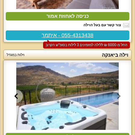
כניסה לאחוזת אמור
צור קשר עם בעל הוילה
055-4313438 - איתמר
החל מ-‏6000 ₪ ללילה למזמינים 3 לילות בסופ"ש הקרוב
וילה ביאנקה
וילות במגדל