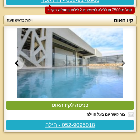
החל מ-‏7500 ₪ ללילה למזמינים 2 לילות בסופ"ש הקרוב
קיו האוס
וילות בראש פינה
כניסה לקיו האוס
צור קשר עם בעל הוילה
052-9095018 - הילה