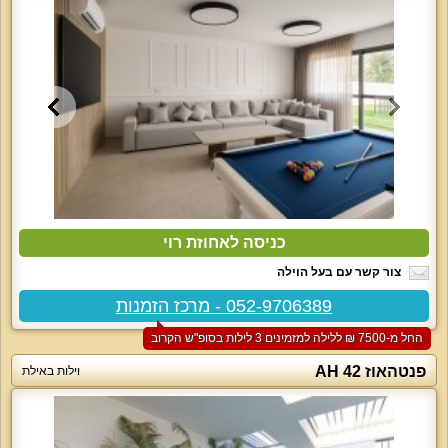
כניסה לאחוזת רוי
צור קשר עם בעל הוילה
052-9706389 - מרכז הזמנות
החל מ-‏7500 ₪ ללילה למזמינים 3 לילות בסופ"ש הקרוב
פנטהאוז AH 42
וילות באילת