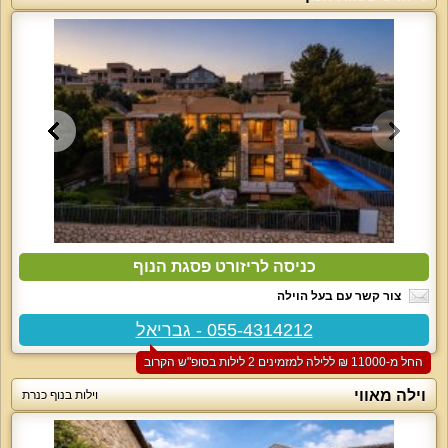
כניסה לריזורט פסגת הנוף
צור קשר עם בעל הוילה
055-4314212 - גבריאל
החל מ-‏11000 ₪ ללילה למזמינים 2 לילות בסופ"ש הקרוב
וילה מאווי
וילות בנוף כנרת