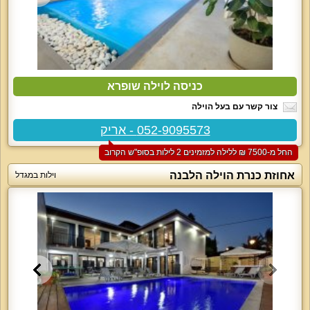
כניסה לוילה שופרא
צור קשר עם בעל הוילה
052-9095573 - אריק
החל מ-‏7500 ₪ ללילה למזמינים 2 לילות בסופ"ש הקרוב
אחוזת כנרת הוילה הלבנה
וילות במגדל