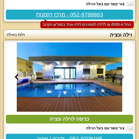
צור קשר עם בעל הוילה
052-9788863 - מרכז הזמנות
החל מ-‏4500 ₪ ללילה למזמינים לילה אחד בסופ"ש הקרוב
וילה ונציה
וילות באילת
כניסה לוילה ונציה
צור קשר עם בעל הוילה
052-9708105 - זהבה / שניר