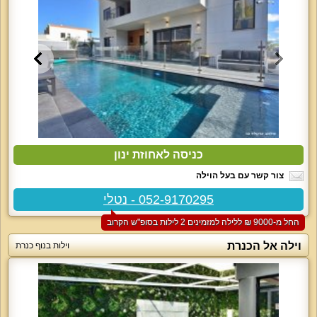
כניסה לאחוזת ינון
צור קשר עם בעל הוילה
052-9170295 - נטלי
החל מ-‏9000 ₪ ללילה למזמינים 2 לילות בסופ"ש הקרוב
וילה אל הכנרת
וילות בנוף כנרת