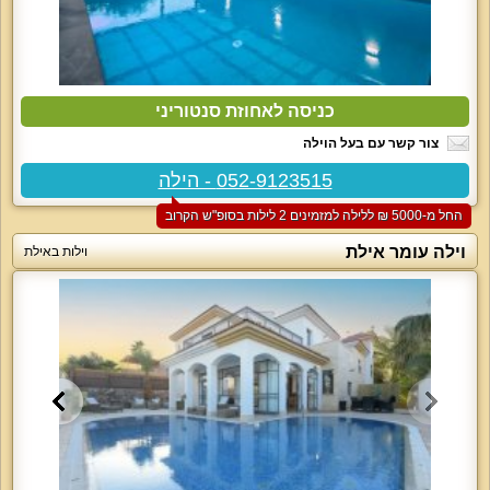
כניסה לאחוזת סנטוריני
צור קשר עם בעל הוילה
052-9123515 - הילה
החל מ-‏5000 ₪ ללילה למזמינים 2 לילות בסופ"ש הקרוב
וילה עומר אילת
וילות באילת