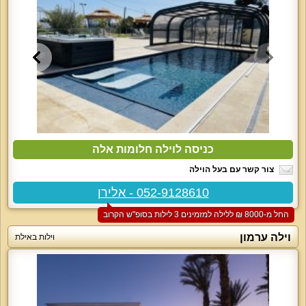
כניסה לוילה חלומות אלה
צור קשר עם בעל הוילה
052-9128610 - אלירן
החל מ-‏8000 ₪ ללילה למזמינים 3 לילות בסופ"ש הקרוב
וילה ערמון
וילות באילת