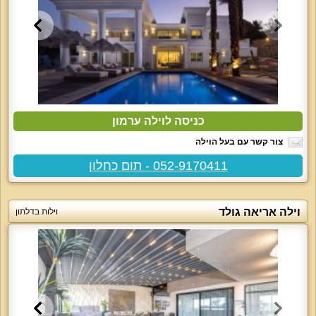
כניסה לוילה ערמון
צור קשר עם בעל הוילה
052-9170411 - תום כחלון
וילה אריאה גולד
וילות בדלתון