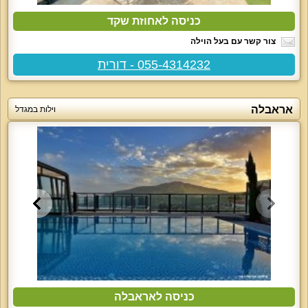
כניסה לאחוזת שקד
צור קשר עם בעל הוילה
055-4314232 - דורית
אראבלה
וילות במגדל
כניסה לאראבלה