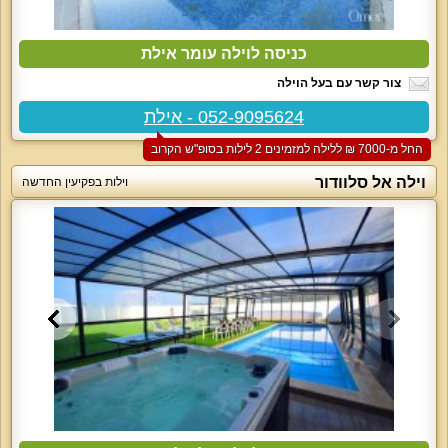
כניסה לוילה עומר אילת
צור קשר עם בעל הוילה
052-9095624 - אילת
החל מ-‏7000 ₪ ללילה למזמינים 2 לילות בסופ"ש הקרוב
וילה אל סלוודור
וילות בפקיעין החדשה