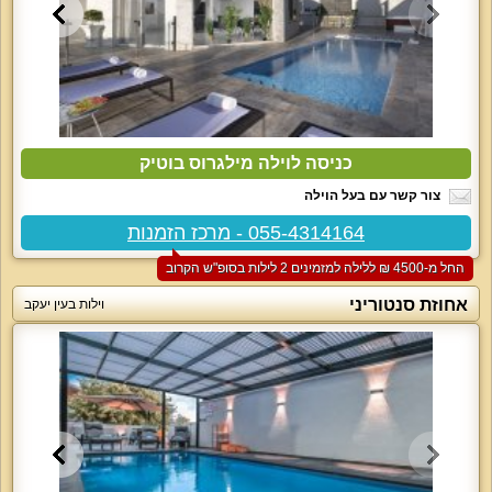
כניסה לוילה מילגרוס בוטיק
צור קשר עם בעל הוילה
055-4314164 - מרכז הזמנות
החל מ-‏4500 ₪ ללילה למזמינים 2 לילות בסופ"ש הקרוב
אחוזת סנטוריני
וילות בעין יעקב