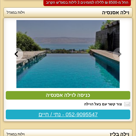
החל מ-‏8500 ₪ ללילה למזמינים 3 לילות בסופ"ש הקרוב
וילה אסנסיה
וילות במגדל
כניסה לוילה אסנסיה
צור קשר עם בעל הוילה
052-9095547 - נתי / חיים
וילה בליז
וילות במגדל