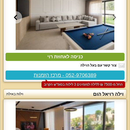
כניסה לאחוזת רוי
צור קשר עם בעל הוילה
052-9706389 - מרכז הזמנות
החל מ-‏7500 ₪ ללילה למזמינים 3 לילות בסופ"ש הקרוב
וילה רויאל הום
וילות באילת