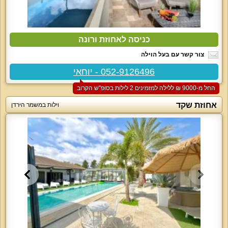
כניסה לאחוזת ורונה
צור קשר עם בעל הוילה
052-9126496 - יוחאי
החל מ-‏9000 ₪ ללילה למזמינים 2 לילות בסופ"ש הקרוב
אחוזת שקד
וילות במשמר הירדן