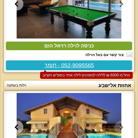
כניסה לוילה רויאל הום
צור קשר עם בעל הוילה
052-9095565 - תומר
החל מ-‏6000 ₪ ללילה למזמינים לילה אחד בסופ"ש הקרוב
אחוזת אלישבע
וילות בעמקה