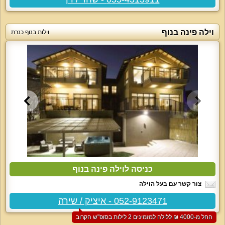
וילה פינה בנוף
וילות בנוף כנרת
כניסה לוילה פינה בנוף
צור קשר עם בעל הוילה
052-9123471 - איציק / שירה
החל מ-‏4000 ₪ ללילה למזמינים 2 לילות בסופ"ש הקרוב