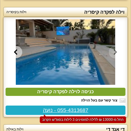
וילה לפקדה קיסריה
וילות בקיסריה
כניסה לוילה לפקדה קיסריה
צור קשר עם בעל הוילה
055-4313687 - נועה
החל מ-‏13000 ₪ ללילה למזמינים 3 לילות בסופ"ש הקרוב
די אנד די
וילות באילת