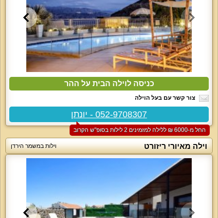
כניסה לוילה הבית על ההר
צור קשר עם בעל הוילה
052-9708307 - יונתן
החל מ-‏6000 ₪ ללילה למזמינים 2 לילות בסופ"ש הקרוב
וילה מאיורי ריזורט
וילות במשמר הירדן