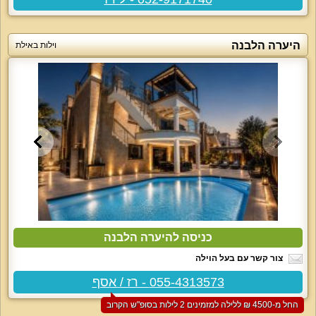
היערה הלבנה
וילות באילת
כניסה להיערה הלבנה
צור קשר עם בעל הוילה
055-4313573 - רז / אסף
החל מ-‏4500 ₪ ללילה למזמינים 2 לילות בסופ"ש הקרוב