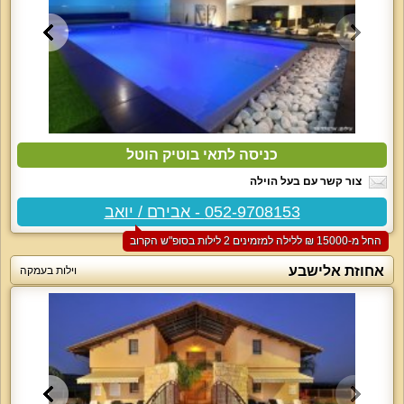
כניסה לתאי בוטיק הוטל
צור קשר עם בעל הוילה
052-9708153 - אבירם / יואב
החל מ-‏15000 ₪ ללילה למזמינים 2 לילות בסופ"ש הקרוב
אחוזת אלישבע
וילות בעמקה