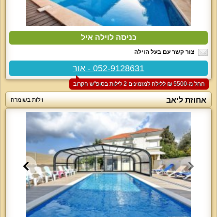
כניסה לוילה איל
צור קשר עם בעל הוילה
052-9128631 - אור
החל מ-‏5500 ₪ ללילה למזמינים 2 לילות בסופ"ש הקרוב
אחוזת ליאב
וילות בשומרה