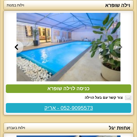
וילה שופרא
וילות במנות
כניסה לוילה שופרא
צור קשר עם בעל הוילה
052-9095573 - אריק
אחוזת יגל
וילות בעבדון