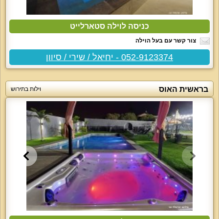
כניסה לוילה סטארלייט
צור קשר עם בעל הוילה
052-9123374 - יחיאל / שירי / סיוון
בראשית האוס
וילות בתירוש