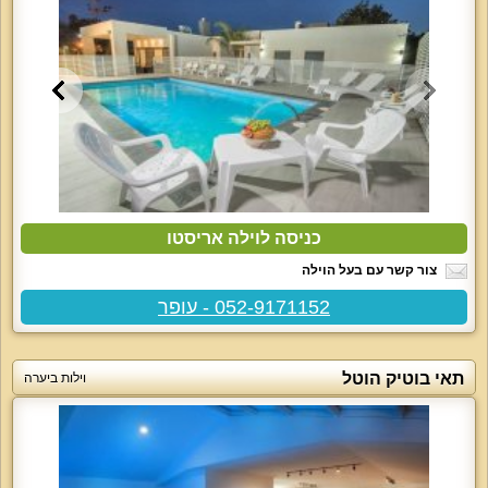
כניסה לוילה אריסטו
צור קשר עם בעל הוילה
052-9171152 - עופר
תאי בוטיק הוטל
וילות ביערה