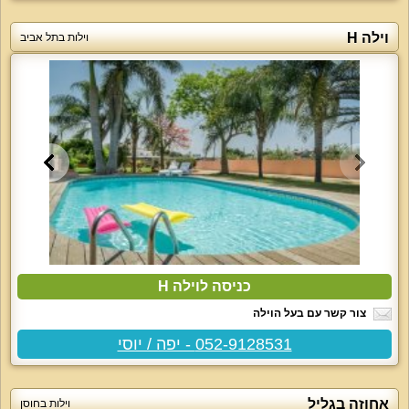
וילה H
וילות בתל אביב
כניסה לוילה H
צור קשר עם בעל הוילה
052-9128531 - יפה / יוסי
אחוזה בגליל
וילות בחוסן