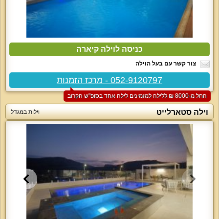
כניסה לוילה קיארה
צור קשר עם בעל הוילה
052-9120797 - מרכז הזמנות
החל מ-‏8000 ₪ ללילה למזמינים לילה אחד בסופ"ש הקרוב
וילה סטארלייט
וילות במגדל