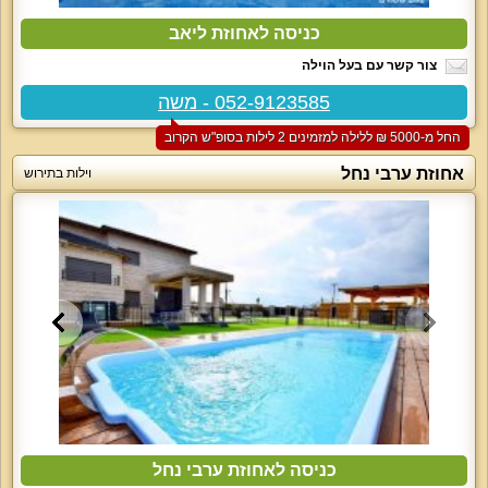
כניסה לאחוזת ליאב
צור קשר עם בעל הוילה
052-9123585 - משה
החל מ-‏5000 ₪ ללילה למזמינים 2 לילות בסופ"ש הקרוב
אחוזת ערבי נחל
וילות בתירוש
כניסה לאחוזת ערבי נחל