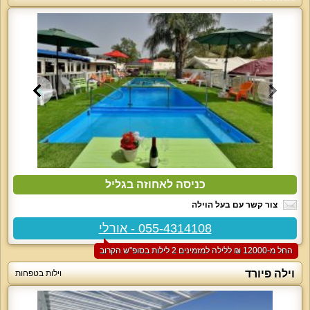
כניסה לאחוזה בגליל
צור קשר עם בעל הוילה
055-4314108 - אורלי
החל מ-‏12000 ₪ ללילה למזמינים 2 לילות בסופ"ש הקרוב
וילה פיורד
וילות בטפחות