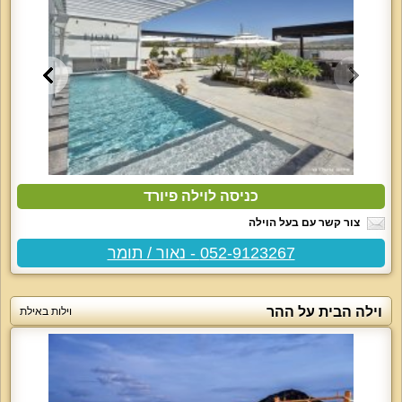
כניסה לוילה פיורד
צור קשר עם בעל הוילה
052-9123267 - נאור / תומר
וילה הבית על ההר
וילות באילת