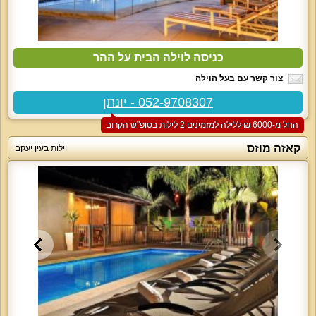
כניסה לוילה הבית על ההר
צור קשר עם בעל הוילה
052-9708307 - יונתן
החל מ-‏6000 ₪ ללילה למזמינים 2 לילות בסופ"ש הקרוב
קאזה מוזס
וילות בעין יעקב