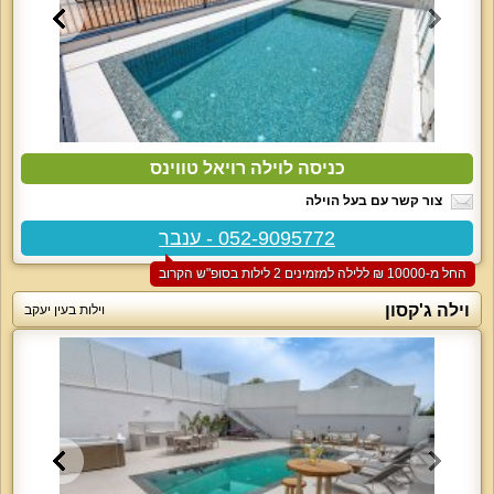
כניסה לוילה רויאל טווינס
צור קשר עם בעל הוילה
052-9095772 - ענבר
החל מ-‏10000 ₪ ללילה למזמינים 2 לילות בסופ"ש הקרוב
וילה ג'קסון
וילות בעין יעקב