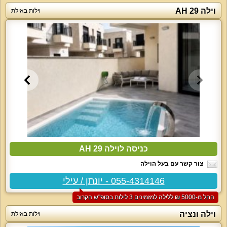
וילה 29 AH
וילות באילת
כניסה לוילה 29 AH
צור קשר עם בעל הוילה
055-4314146 - יונתן / עילי
החל מ-‏5000 ₪ ללילה למזמינים 3 לילות בסופ"ש הקרוב
וילה ונציה
וילות באילת