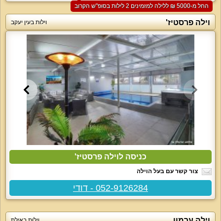
החל מ-‏5000 ₪ ללילה למזמינים 2 לילות בסופ"ש הקרוב
וילה פרסטיז'
וילות בעין יעקב
כניסה לוילה פרסטיז'
צור קשר עם בעל הוילה
052-9126284 - דודי
וילה ערמון
וילות באילת