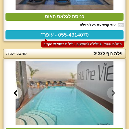
כניסה לגלאס האוס
צור קשר עם בעל הוילה
055-4314070 - עופרה
החל מ-‏7900 ₪ ללילה למזמינים 2 לילות בסופ"ש הקרוב
וילה נוף לגליל
וילות בנוף כנרת