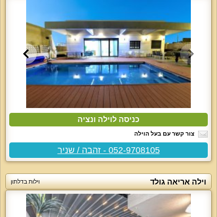
כניסה לוילה ונציה
צור קשר עם בעל הוילה
052-9708105 - זהבה / שניר
וילה אריאה גולד
וילות בדלתון