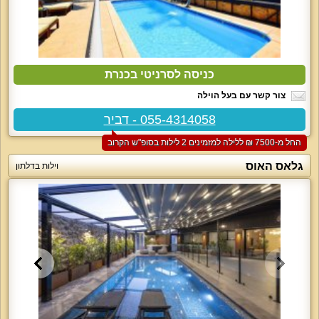
כניסה לסרניטי בכנרת
צור קשר עם בעל הוילה
055-4314058 - דביר
החל מ-‏7500 ₪ ללילה למזמינים 2 לילות בסופ"ש הקרוב
גלאס האוס
וילות בדלתון