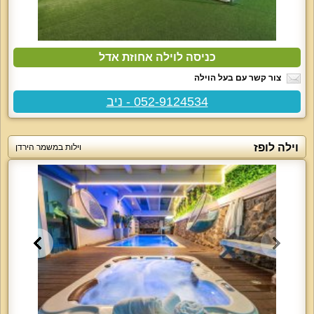
כניסה לוילה אחוזת אדל
צור קשר עם בעל הוילה
052-9124534 - ניב
וילה לופז
וילות במשמר הירדן