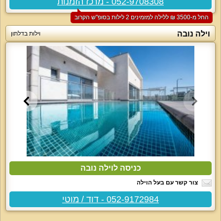
052-9708308 - מרכז הזמנות
החל מ-‏3500 ₪ ללילה למזמינים 2 לילות בסופ"ש הקרוב
וילה נובה
וילות בדלתון
כניסה לוילה נובה
צור קשר עם בעל הוילה
052-9172984 - דוד / מוטי