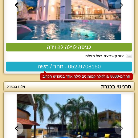
כניסה לוילה לה וידה
צור קשר עם בעל הוילה
052-9708150 - זוהר / משה
החל מ-‏8000 ₪ ללילה למזמינים לילה אחד בסופ"ש הקרוב
סרניטי בכנרת
וילות במגדל