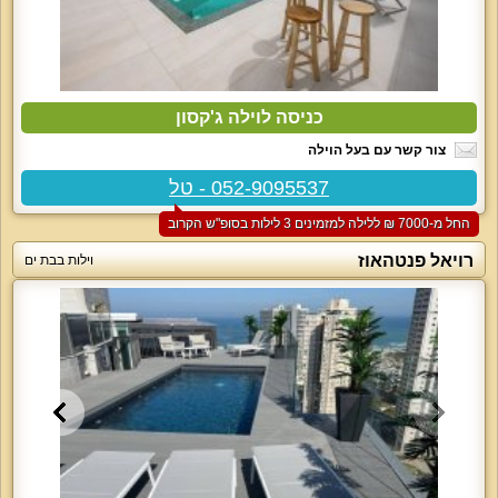
כניסה לוילה ג'קסון
צור קשר עם בעל הוילה
052-9095537 - טל
החל מ-‏7000 ₪ ללילה למזמינים 3 לילות בסופ"ש הקרוב
רויאל פנטהאוז
וילות בבת ים