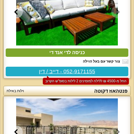
כניסה לדי אנד די
צור קשר עם בעל הוילה
052-9171155 - דייב / דין
החל מ-‏4500 ₪ ללילה למזמינים 2 לילות בסופ"ש הקרוב
פנטהאוז דקוטה
וילות באילת