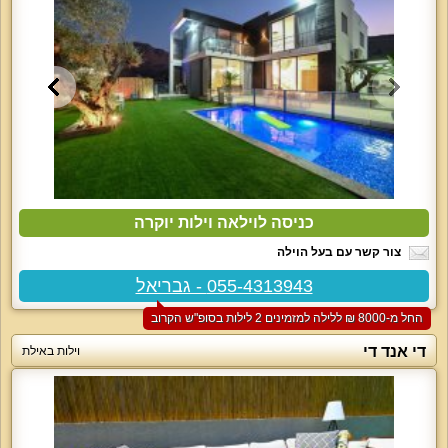
כניסה לוילאה וילות יוקרה
צור קשר עם בעל הוילה
055-4313943 - גבריאל
החל מ-‏8000 ₪ ללילה למזמינים 2 לילות בסופ"ש הקרוב
די אנד די
וילות באילת