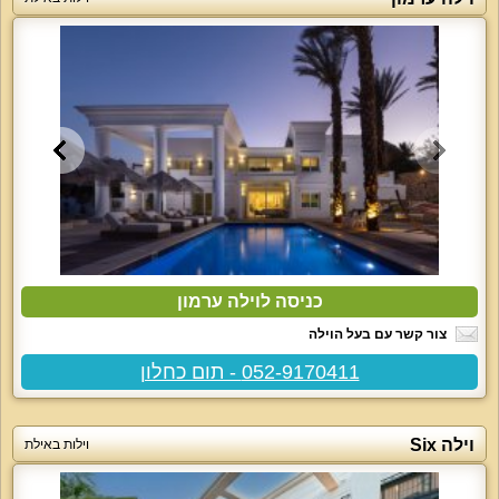
כניסה לוילה ערמון
צור קשר עם בעל הוילה
052-9170411 - תום כחלון
וילה Six
וילות באילת