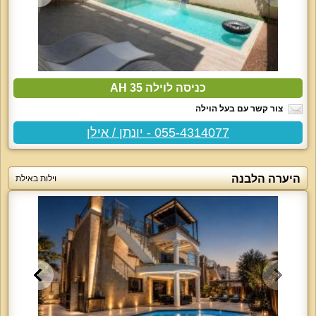
כניסה לוילה AH 35
צור קשר עם בעל הוילה
055-4314077 - יונתן / אילן
היערה הלבנה
וילות באילת