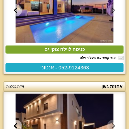
כניסה לוילה צוקי ים
צור קשר עם בעל הוילה
052-9124363 - אנטוני
אחוזת גשן
וילות בכלנית