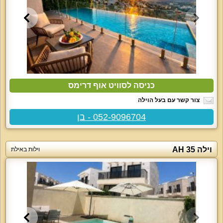
כניסה לסוויט אוף דרימס
צור קשר עם בעל הוילה
052-9096704 - בן
וילה AH 35
וילות באילת