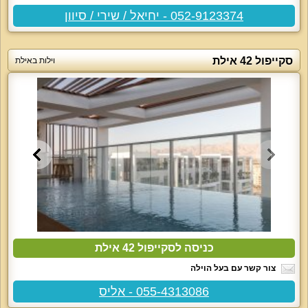
052-9123374 - יחיאל / שירי / סיוון
סקייפול 42 אילת
וילות באילת
כניסה לסקייפול 42 אילת
צור קשר עם בעל הוילה
055-4313086 - אליס