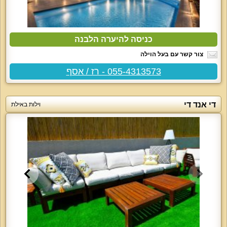
כניסה להיערה הלבנה
צור קשר עם בעל הוילה
055-4313573 - רז / אסף
די אנד די
וילות באילת