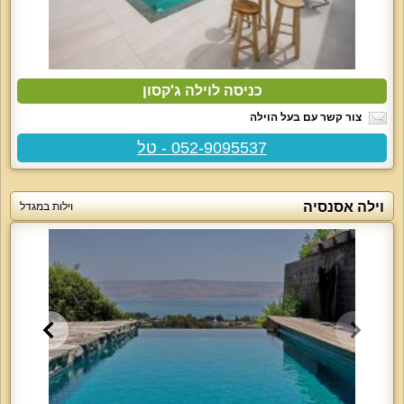
כניסה לוילה ג'קסון
צור קשר עם בעל הוילה
052-9095537 - טל
וילה אסנסיה
וילות במגדל