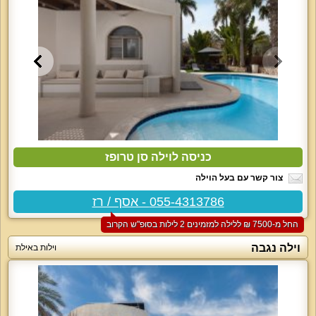
כניסה לוילה סן טרופז
צור קשר עם בעל הוילה
055-4313786 - אסף / רז
החל מ-‏7500 ₪ ללילה למזמינים 2 לילות בסופ"ש הקרוב
וילה נגבה
וילות באילת