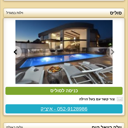
סוליס
וילות במגדל
כניסה לסוליס
צור קשר עם בעל הוילה
052-9128986 - איציק
וילה רויאל הום
וילות באילת