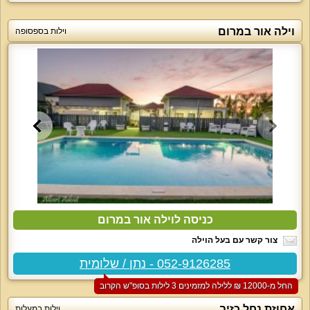
וילה אור במרום
וילות בספסופה
כניסה לוילה אור במרום
צור קשר עם בעל הוילה
052-9126285 - נתן / שלומית
החל מ-‏12000 ₪ ללילה למזמינים 3 לילות בסופ"ש הקרוב
אחוזת נחל כזיב
וילות במעלות