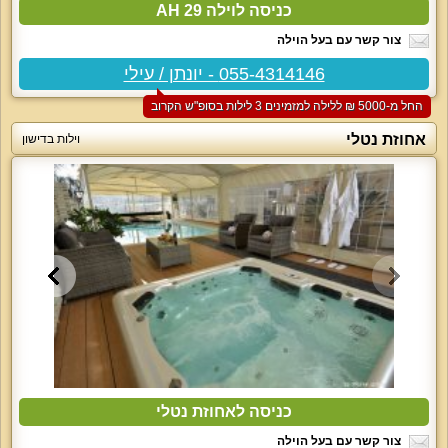
כניסה לוילה 29 AH
צור קשר עם בעל הוילה
055-4314146 - יונתן / עילי
החל מ-‏5000 ₪ ללילה למזמינים 3 לילות בסופ"ש הקרוב
אחוזת נטלי
וילות בדישון
כניסה לאחוזת נטלי
צור קשר עם בעל הוילה