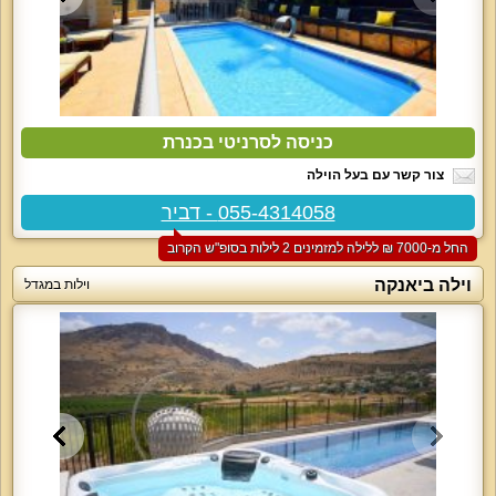
כניסה לסרניטי בכנרת
צור קשר עם בעל הוילה
055-4314058 - דביר
החל מ-‏7000 ₪ ללילה למזמינים 2 לילות בסופ"ש הקרוב
וילה ביאנקה
וילות במגדל