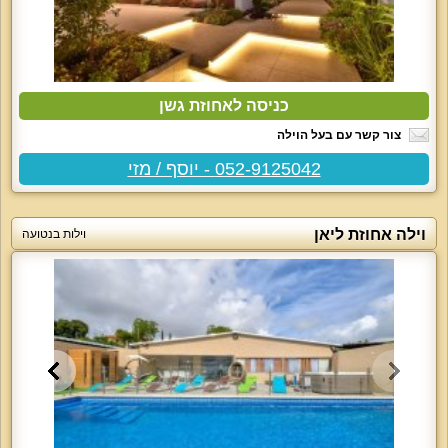
כניסה לאחוזת גשן
צור קשר עם בעל הוילה
052-9125042 - יוסף / מזי
וילה אחוזת ליאן
וילות בנטועה