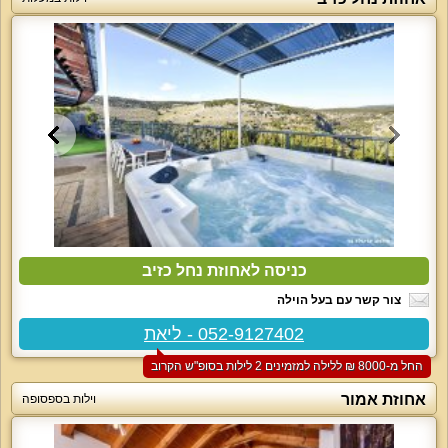
כניסה לאחוזת נחל כזיב
צור קשר עם בעל הוילה
052-9127402 - ליאת
החל מ-‏8000 ₪ ללילה למזמינים 2 לילות בסופ"ש הקרוב
אחוזת אמור
וילות בספסופה