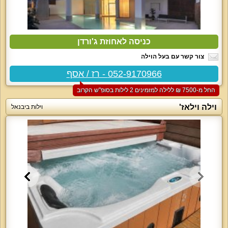
כניסה לאחוזת ג'ורדן
צור קשר עם בעל הוילה
052-9170966 - רז / אסף
החל מ-‏7500 ₪ ללילה למזמינים 2 לילות בסופ"ש הקרוב
וילה וילאז'
וילות ביבנאל