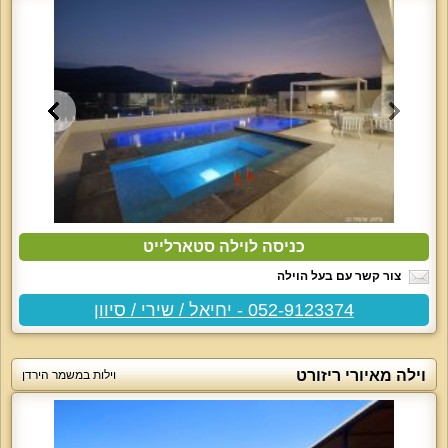
כניסה לוילה סטארלייט
צור קשר עם בעל הוילה
052-9123374 - יחיאל / שירי / סיוון
וילה מאיורי ריזורט
וילות במשמר הירדן