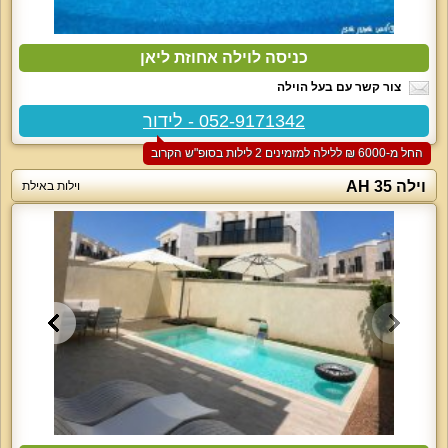
כניסה לוילה אחוזת ליאן
צור קשר עם בעל הוילה
052-9171342 - לידור
החל מ-‏6000 ₪ ללילה למזמינים 2 לילות בסופ"ש הקרוב
וילה AH 35
וילות באילת