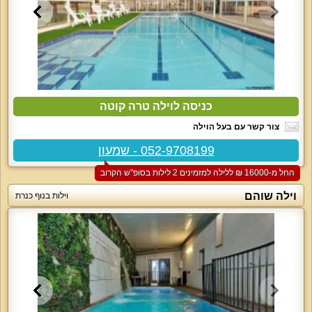
כניסה לוילה טרה קוטה
צור קשר עם בעל הוילה
052-9708199 - שמעון
החל מ-‏16000 ₪ ללילה למזמינים 2 לילות בסופ"ש הקרוב
וילה שוהם
וילות בנוף כנרת