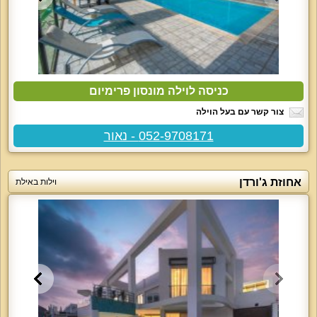
כניסה לוילה מונסון פרימיום
צור קשר עם בעל הוילה
052-9708171 - נאור
אחוזת ג'ורדן
וילות באילת