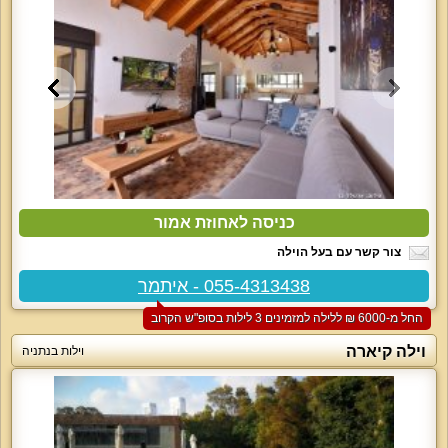
כניסה לאחוזת אמור
צור קשר עם בעל הוילה
055-4313438 - איתמר
החל מ-‏6000 ₪ ללילה למזמינים 3 לילות בסופ"ש הקרוב
וילה קיארה
וילות בנתניה