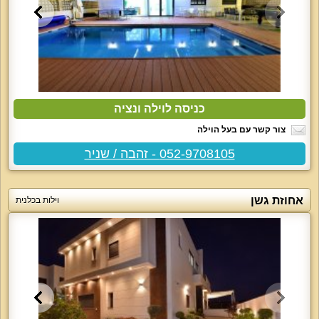
כניסה לוילה ונציה
צור קשר עם בעל הוילה
052-9708105 - זהבה / שניר
אחוזת גשן
וילות בכלנית