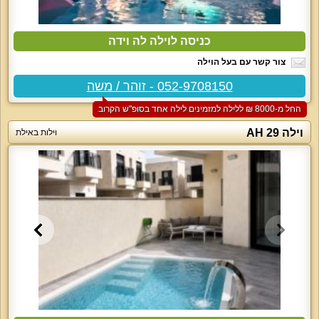
כניסה לוילה לה וידה
צור קשר עם בעל הוילה
052-9708150 - זוהר / משה
החל מ-‏8000 ₪ ללילה למזמינים לילה אחד בסופ"ש הקרוב
וילה 29 AH
וילות באילת