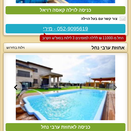
כניסה לוילה קאסה רויאל
צור קשר עם בעל הוילה
052-9095619 - מירי
החל מ-‏11000 ₪ ללילה למזמינים 3 לילות בסופ"ש הקרוב
אחוזת ערבי נחל
וילות בתירוש
כניסה לאחוזת ערבי נחל