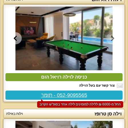
כניסה לוילה רויאל הום
צור קשר עם בעל הוילה
052-9095565 - תומר
החל מ-‏6000 ₪ ללילה למזמינים לילה אחד בסופ"ש הקרוב
וילה סן טרופז
וילות באילת