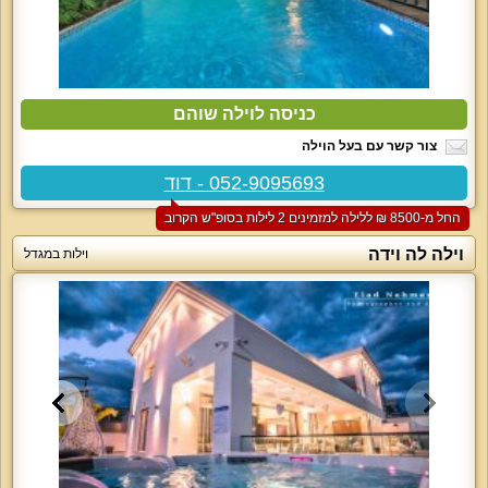
כניסה לוילה שוהם
צור קשר עם בעל הוילה
052-9095693 - דוד
החל מ-‏8500 ₪ ללילה למזמינים 2 לילות בסופ"ש הקרוב
וילה לה וידה
וילות במגדל