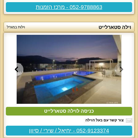
052-9788863 - מרכז הזמנות
וילה סטארלייט
וילות במגדל
כניסה לוילה סטארלייט
צור קשר עם בעל הוילה
052-9123374 - יחיאל / שירי / סיוון