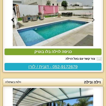
כניסה לוילה בלו בוטיק
צור קשר עם בעל הוילה
052-9172679 - דגנית / לורן
וילה ונילה
וילות בשתולה