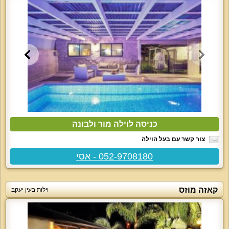
כניסה לוילה מור ולבונה
צור קשר עם בעל הוילה
052-9708180 - אסי
קאזה מוזס
וילות בעין יעקב