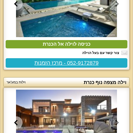
כניסה לוילה אל הכנרת
צור קשר עם בעל הוילה
052-9172879 - מרכז הזמנות
וילה מצפה נוף כנרת
וילות במע'אר