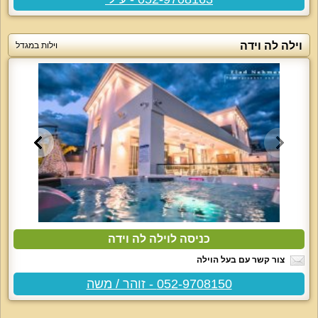
וילה לה וידה
וילות במגדל
כניסה לוילה לה וידה
צור קשר עם בעל הוילה
052-9708150 - זוהר / משה