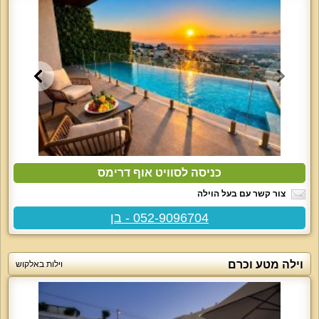
כניסה לסוויט אוף דרימס
צור קשר עם בעל הוילה
052-9096704 - בן
וילה מטע וכרם
וילות באלקוש