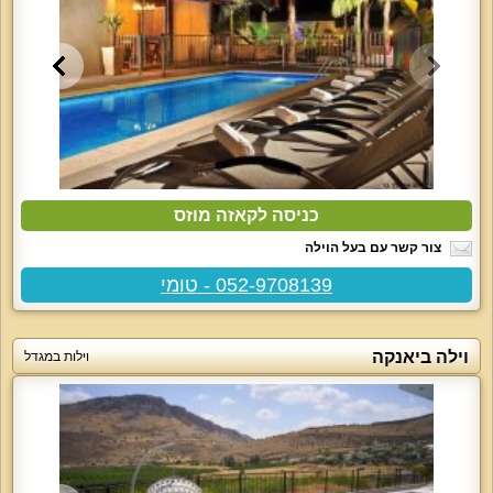
כניסה לקאזה מוזס
צור קשר עם בעל הוילה
052-9708139 - טומי
וילה ביאנקה
וילות במגדל