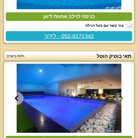
כניסה לוילה אחוזת ליאן
צור קשר עם בעל הוילה
052-9171342 - לידור
תאי בוטיק הוטל
וילות ביערה