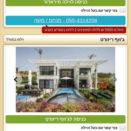
כניסה לוילה מיראדור
צור קשר עם בעל הוילה
055-4314208 - מנחם / משה
החל מ-‏5500 ₪ ללילה למזמינים 2 לילות בסופ"ש הקרוב
ג'וזף ריזורט
וילות במגדל
כניסה לג'וזף ריזורט
צור קשר עם בעל הוילה