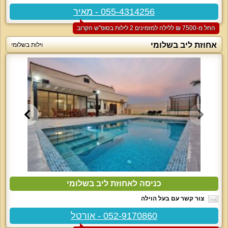
055-4314256 - מאיר
החל מ-‏7500 ₪ ללילה למזמינים 2 לילות בסופ"ש הקרוב
אחוזת ליב בשלומי
וילות בשלומי
כניסה לאחוזת ליב בשלומי
צור קשר עם בעל הוילה
052-9170860 - אורטל