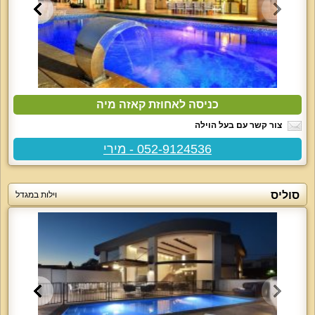
כניסה לאחוזת קאזה מיה
צור קשר עם בעל הוילה
052-9124536 - מירי
סוליס
וילות במגדל