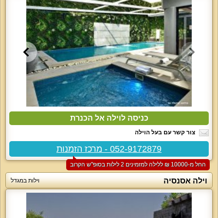
כניסה לוילה אל הכנרת
צור קשר עם בעל הוילה
052-9172879 - מרכז הזמנות
החל מ-‏10000 ₪ ללילה למזמינים 2 לילות בסופ"ש הקרוב
וילה אסנסיה
וילות במגדל