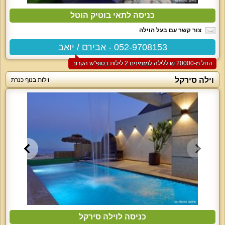
כניסה לתאי בוטיק הוטל
צור קשר עם בעל הוילה
052-9708153 - אבירם / יואב
החל מ-‏20000 ₪ ללילה למזמינים 2 לילות בסופ"ש הקרוב
וילה סירקל
וילות בנוף כנרת
כניסה לוילה סירקל