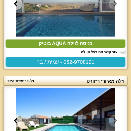
כניסה לוילה AQUA בוטיק
צור קשר עם בעל הוילה
052-9708121 - עמית / בר
וילה מאיורי ריזורט
וילות במשמר הירדן