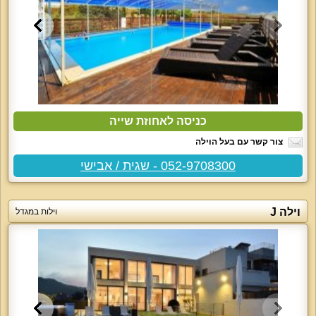
כניסה לאחוזת שייה
צור קשר עם בעל הוילה
052-9708300 - שגית / אבישי
וילה J
וילות במגדל