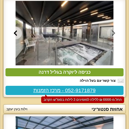
כניסה ליוקרה בגליל דרנה
צור קשר עם בעל הוילה
052-9171879 - מרכז הזמנות
החל מ-‏6666 ₪ ללילה למזמינים 3 לילות בסופ"ש הקרוב
אחוזת סנטוריני
וילות בעין יעקב