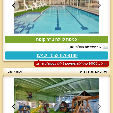
כניסה לוילה טרה קוטה
צור קשר עם בעל הוילה
052-9708199 - שמעון
החל מ-‏16000 ₪ ללילה למזמינים 2 לילות בסופ"ש הקרוב
וילה אחוזת נתיב
וילות בנטועה