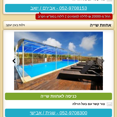
052-9708153 - אבירם / יואב
החל מ-‏20000 ₪ ללילה למזמינים 2 לילות בסופ"ש הקרוב
אחוזת שייה
וילות בעין יעקב
כניסה לאחוזת שייה
צור קשר עם בעל הוילה
052-9708300 - שגית / אבישי