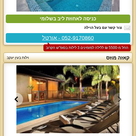
כניסה לאחוזת ליב בשלומי
צור קשר עם בעל הוילה
052-9170860 - אורטל
החל מ-‏5500 ₪ ללילה למזמינים 3 לילות בסופ"ש הקרוב
קאזה מוזס
וילות בעין יעקב