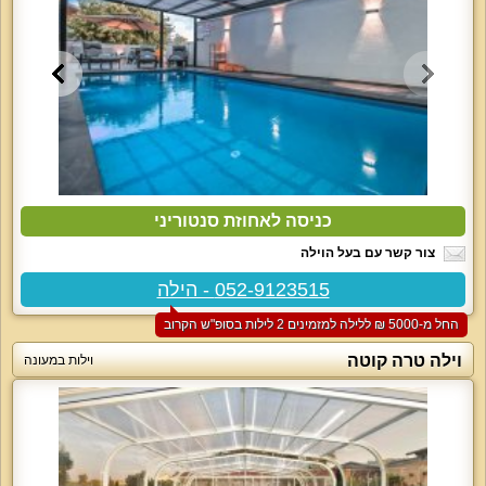
כניסה לאחוזת סנטוריני
צור קשר עם בעל הוילה
052-9123515 - הילה
החל מ-‏5000 ₪ ללילה למזמינים 2 לילות בסופ"ש הקרוב
וילה טרה קוטה
וילות במעונה