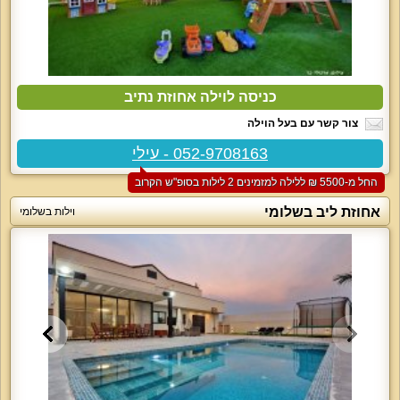
כניסה לוילה אחוזת נתיב
צור קשר עם בעל הוילה
052-9708163 - עילי
החל מ-‏5500 ₪ ללילה למזמינים 2 לילות בסופ"ש הקרוב
אחוזת ליב בשלומי
וילות בשלומי