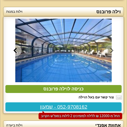
וילה פרובנס
וילות במנות
כניסה לוילה פרובנס
צור קשר עם בעל הוילה
052-9708162 - שמעון
החל מ-‏12000 ₪ ללילה למזמינים 2 לילות בסופ"ש הקרוב
אחוזת אפנדי
וילות ביערה