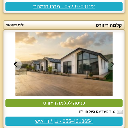
052-9709122 - מרכז הזמנות
קלמה ריזורט
וילות במע'אר
כניסה לקלמה ריזורט
צור קשר עם בעל הוילה
055-4313654 - בן / דהאיש