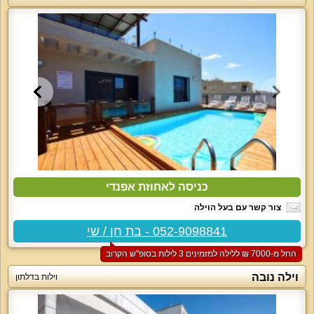
כניסה לאחוזת אפנדי
צור קשר עם בעל הוילה
052-9098841 - בת חן / שי
החל מ-‏7000 ₪ ללילה למזמינים 3 לילות בסופ"ש הקרוב
וילה נובה
וילות בדלתון