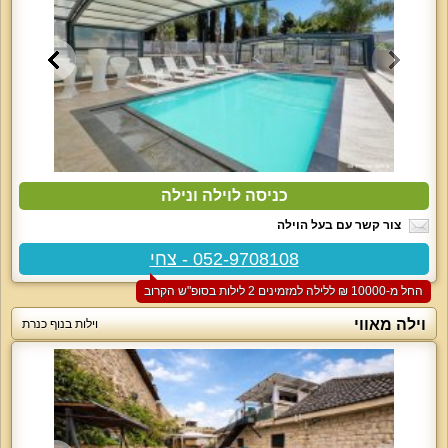
כניסה לוילה ונילה
צור קשר עם בעל הוילה
052-9708108 - צחי
החל מ-‏10000 ₪ ללילה למזמינים 2 לילות בסופ"ש הקרוב
וילה מאווי
וילות בנוף כנרת