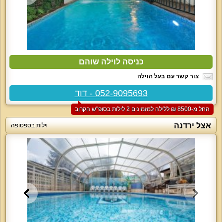
כניסה לוילה שוהם
צור קשר עם בעל הוילה
052-9095693 - דוד
החל מ-‏8500 ₪ ללילה למזמינים 2 לילות בסופ"ש הקרוב
אצל ירדנה
וילות בספסופה