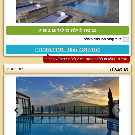
כניסה לוילה מילגרוס בוטיק
צור קשר עם בעל הוילה
055-4314164 - מרכז הזמנות
החל מ-‏4500 ₪ ללילה למזמינים 2 לילות בסופ"ש הקרוב
אראבלה
וילות במגדל