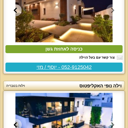
כניסה לאחוזת גשן
צור קשר עם בעל הוילה
052-9125042 - יוסף / מזי
וילה נופי האקליפטוס
וילות בטבריה