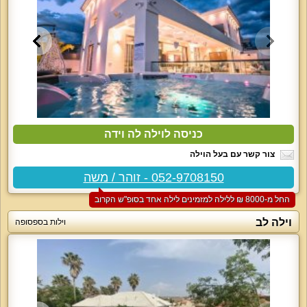
כניסה לוילה לה וידה
צור קשר עם בעל הוילה
052-9708150 - זוהר / משה
החל מ-‏8000 ₪ ללילה למזמינים לילה אחד בסופ"ש הקרוב
וילה לב
וילות בספסופה