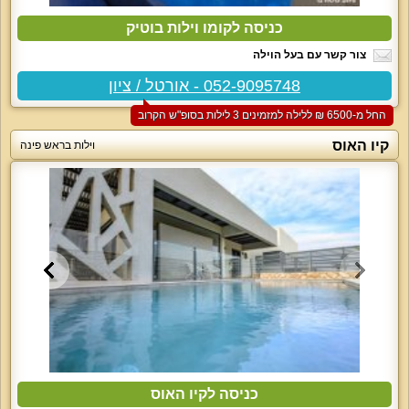
כניסה לקומו וילות בוטיק
צור קשר עם בעל הוילה
052-9095748 - אורטל / ציון
החל מ-‏6500 ₪ ללילה למזמינים 3 לילות בסופ"ש הקרוב
קיו האוס
וילות בראש פינה
כניסה לקיו האוס