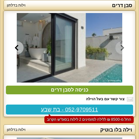
סבן דרים
וילות בדלתון
כניסה לסבן דרים
צור קשר עם בעל הוילה
052-9709511 - בת שבע
החל מ-‏8500 ₪ ללילה למזמינים 2 לילות בסופ"ש הקרוב
וילה בלו בוטיק
וילות בדלתון