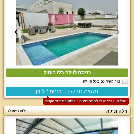
כניסה לוילה בלו בוטיק
צור קשר עם בעל הוילה
052-9172679 - דגנית / לורן
החל מ-‏5500 ₪ ללילה למזמינים 2 לילות בסופ"ש הקרוב
וילה ונילה
וילות בשתולה