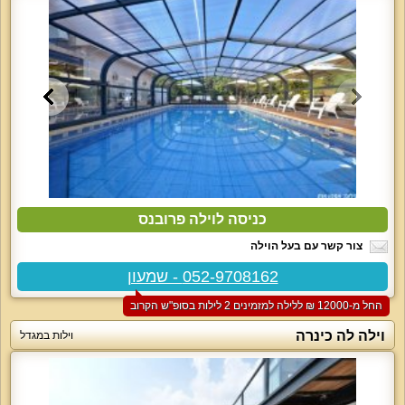
כניסה לוילה פרובנס
צור קשר עם בעל הוילה
052-9708162 - שמעון
החל מ-‏12000 ₪ ללילה למזמינים 2 לילות בסופ"ש הקרוב
וילה לה כינרה
וילות במגדל