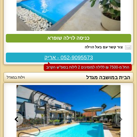
כניסה לוילה שופרא
צור קשר עם בעל הוילה
052-9095573 - אריק
החל מ-‏7500 ₪ ללילה למזמינים 2 לילות בסופ"ש הקרוב
הבית במושבה מגדל
וילות במגדל