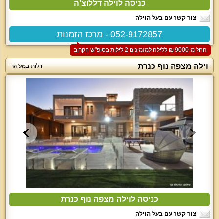
כניסה לוילה דללוצ'ה
צור קשר עם בעל הוילה
052-9172857 - מרכז הזמנות
החל מ-‏9000 ₪ ללילה למזמינים 2 לילות בסופ"ש הקרוב
וילה מצפה נוף כנרת
וילות במע'אר
כניסה לוילה מצפה נוף כנרת
צור קשר עם בעל הוילה