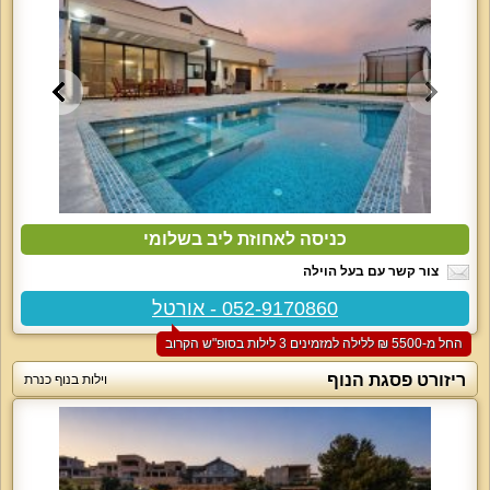
כניסה לאחוזת ליב בשלומי
צור קשר עם בעל הוילה
052-9170860 - אורטל
החל מ-‏5500 ₪ ללילה למזמינים 3 לילות בסופ"ש הקרוב
ריזורט פסגת הנוף
וילות בנוף כנרת