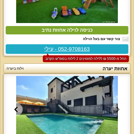
כניסה לוילה אחוזת נתיב
צור קשר עם בעל הוילה
052-9708163 - עילי
החל מ-‏5500 ₪ ללילה למזמינים 2 לילות בסופ"ש הקרוב
אחוזת יערה
וילות ביערה