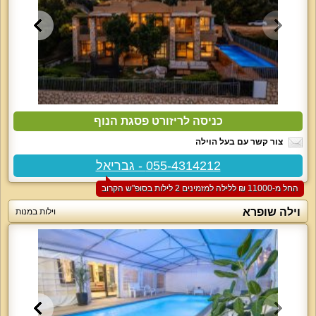
כניסה לריזורט פסגת הנוף
צור קשר עם בעל הוילה
055-4314212 - גבריאל
החל מ-‏11000 ₪ ללילה למזמינים 2 לילות בסופ"ש הקרוב
וילה שופרא
וילות במנות