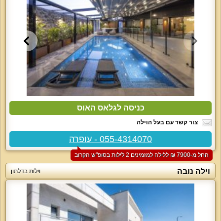
כניסה לגלאס האוס
צור קשר עם בעל הוילה
055-4314070 - עופרה
החל מ-‏7900 ₪ ללילה למזמינים 2 לילות בסופ"ש הקרוב
וילה נובה
וילות בדלתון