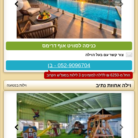
כניסה לסוויט אוף דרימס
צור קשר עם בעל הוילה
052-9096704 - בן
החל מ-‏6250 ₪ ללילה למזמינים 3 לילות בסופ"ש הקרוב
וילה אחוזת נתיב
וילות בנטועה