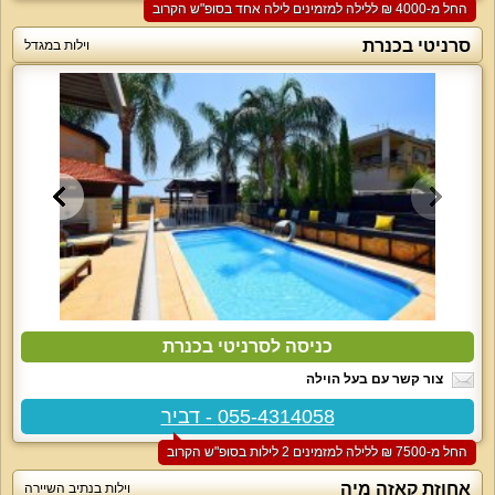
החל מ-‏4000 ₪ ללילה למזמינים לילה אחד בסופ"ש הקרוב
סרניטי בכנרת
וילות במגדל
כניסה לסרניטי בכנרת
צור קשר עם בעל הוילה
055-4314058 - דביר
החל מ-‏7500 ₪ ללילה למזמינים 2 לילות בסופ"ש הקרוב
אחוזת קאזה מיה
וילות בנתיב השיירה