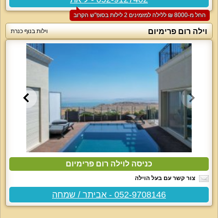
החל מ-‏8000 ₪ ללילה למזמינים 2 לילות בסופ"ש הקרוב
וילה רום פרימיום
וילות בנוף כנרת
כניסה לוילה רום פרימיום
צור קשר עם בעל הוילה
052-9708146 - אביתר / שמחה