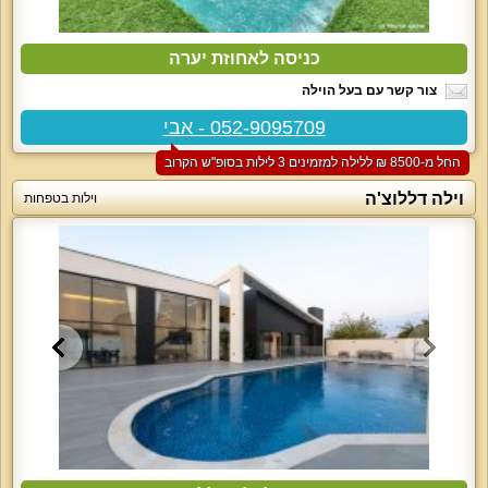
כניסה לאחוזת יערה
צור קשר עם בעל הוילה
052-9095709 - אבי
החל מ-‏8500 ₪ ללילה למזמינים 3 לילות בסופ"ש הקרוב
וילה דללוצ'ה
וילות בטפחות