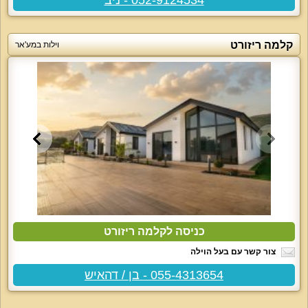
קלמה ריזורט
וילות במע'אר
כניסה לקלמה ריזורט
צור קשר עם בעל הוילה
055-4313654 - בן / דהאיש