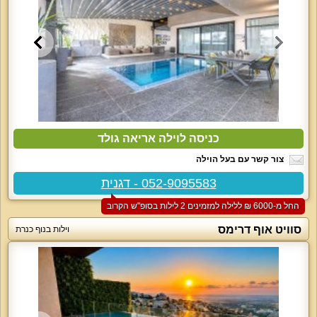
כניסה לוילה אריאה גולד
צור קשר עם בעל הוילה
052-9095583 - דגנית
החל מ-‏6000 ₪ ללילה למזמינים 2 לילות בסופ"ש הקרוב
סוויט אוף דרימס
וילות בנוף כנרת