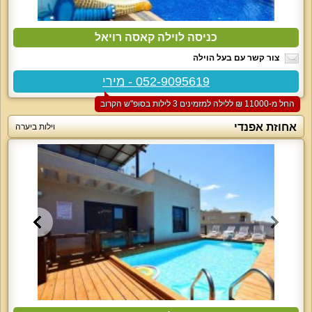
כניסה לוילה קאסה רויאל
צור קשר עם בעל הוילה
052-9095619 - מירי
החל מ-‏11000 ₪ ללילה למזמינים 3 לילות בסופ"ש הקרוב
אחוזת אפנדי
וילות ביערה