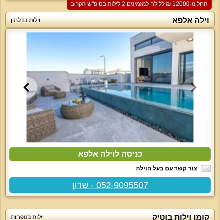
החל מ-‏12000 ₪ ללילה למזמינים 2 לילות בסופ"ש הקרוב
וילה אלפא
וילות בדלתון
כניסה לוילה אלפא
צור קשר עם בעל הוילה
052-9095507 - שרון
קומו וילות בוטיק
וילות בטפחות