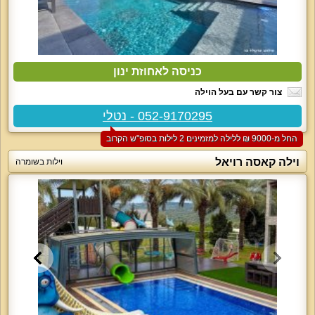
כניסה לאחוזת ינון
צור קשר עם בעל הוילה
052-9170295 - נטלי
החל מ-‏9000 ₪ ללילה למזמינים 2 לילות בסופ"ש הקרוב
וילה קאסה רויאל
וילות בשומרה