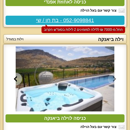
כניסה לאחוזת אפנדי
צור קשר עם בעל הוילה
052-9098841 - בת חן / שי
החל מ-‏7000 ₪ ללילה למזמינים 2 לילות בסופ"ש הקרוב
וילה ביאנקה
וילות במגדל
כניסה לוילה ביאנקה
צור קשר עם בעל הוילה