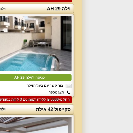
וילה 29 AH
וילו
כניסה לוילה 29 AH
צור קשר עם בעל הוילה
הצג מספר
החל מ-‏5000 ₪ ללילה למזמינים 3 לילות בסופ"ש הקרוב
סקייפול 42 אילת
וילו