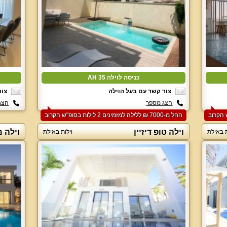
כניסה לוילה AH 35
צור קשר עם בעל הוילה
צור
הצג מספר
הצג
החל מ-‏7000 ₪ ללילה למזמינים 2 לילות בסופ"ש הקרוב
וילה טופ דיזיין
וילה 
ת באילת
וילות באילת