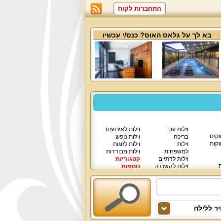
התחברות לקוח
בא לך על
גלאס האוס
? כנס/י עכשיו
וילות עם
וילות לאירועים
וקים
בריכה
וילות נופש
וקות
וילות
וילות לזוגות
למשפחות
וילות מבודדות
וילות לדתיים
קטגוריות
ת
וילות להשכרה
נוספות
וילות יוקרתיות
ר ללילה