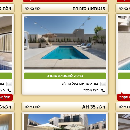
פנטהאוז סונורה
וילה ט
ת באילת
וילות באילת
כניסה לפנטהאוז סונורה
צור קשר עם בעל הוילה
צור
הצג מספר
הצג
החל מ-‏6500 ₪ ללילה למזמינים 3 לילות בסופ"ש הקרוב
וילה AH 35
וילאלי
ת באילת
וילות באילת