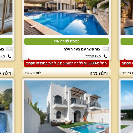
כניסה לוילה איל
צור קשר עם בעל הוילה
צור
הצג מספר
הצג
החל מ-‏5500 ₪ ללילה למזמינים 2 לילות בסופ"ש הקרוב
וילה מיה
וילה ע
ת באילת
וילות באילת