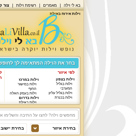
בא לי וילה
מאמרים
רשימת וילות
צור ק
וילות אירוח באילת
בחר את הוילה המתאימה לך לחופ
לפי איזור
ל
ח
וילות בצפון
וילות במרכז
וילות בגליל
וילות במישור
המערבי
החוף
וילות בגליל עליון
וילות בעמק האלה
וילות בכנרת
וילות בדרום
וילות באילת
בחירת איזור
בחירת יישוב